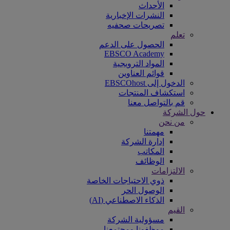
الأحداث
النشرات الإخبارية
تصريحات صحفيه
تعلم
الحصول على الدعم
EBSCO Academy
المواد الترويجية
قوائم العناوين
الدخول إلى EBSCOhost
استكشاف المنتجات
قم بالتواصل معنا
حول الشركة
من نحن
مهمتنا
إدارة الشركة
المكاتب
الوظائف
الالتزامات
ذوي الاحتياجات الخاصة
الوصول الحر
الذكاء الاصطناعي (AI)
القيم
مسؤولية الشركة
موظفونا ومجتمعنا