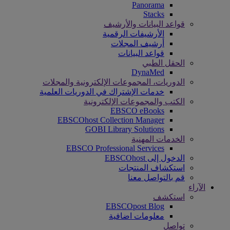
Panorama
Stacks
قواعد البيانات والأرشيف
الأرشيفات الرقمية
أرشيف المجلات
قواعد البيانات
الحقل الطبي
DynaMed
الدوريات، المجموعات الإلكترونية والمجلات
خدمات الإشتراك في الدوريات العلمية
الكتب والمجموعات الإلكترونية
EBSCO eBooks
EBSCOhost Collection Manager
GOBI Library Solutions
الخدمات المهنية
EBSCO Professional Services
الدخول إلى EBSCOhost
استكشاف المنتجات
قم بالتواصل معنا
الآراء
استكشف
EBSCOpost Blog
معلومات اضافية
تواصل