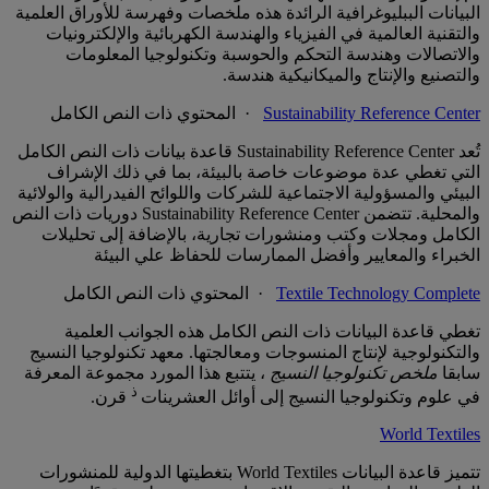
البيانات الببليوغرافية الرائدة هذه ملخصات وفهرسة للأوراق العلمية
والتقنية العالمية في الفيزياء والهندسة الكهربائية والإلكترونيات
والاتصالات وهندسة التحكم والحوسبة وتكنولوجيا المعلومات
والتصنيع والإنتاج والميكانيكية هندسة.
Sustainability Reference Center
· المحتوي ذات النص الكامل
تُعد Sustainability Reference Center قاعدة بيانات ذات النص الكامل
التي تغطي عدة موضوعات خاصة بالبيئة، بما في ذلك الإشراف
البيئي والمسؤولية الاجتماعية للشركات واللوائح الفيدرالية والولائية
والمحلية. تتضمن Sustainability Reference Center دوريات ذات النص
الكامل ومجلات وكتب ومنشورات تجارية، بالإضافة إلى تحليلات
الخبراء والمعايير وأفضل الممارسات للحفاظ علي البيئة
Textile Technology Complete
· المحتوي ذات النص الكامل
تغطي قاعدة البيانات ذات النص الكامل هذه الجوانب العلمية
والتكنولوجية لإنتاج المنسوجات ومعالجتها. معهد تكنولوجيا النسيج
سابقا
ملخص تكنولوجيا النسيج
، يتتبع هذا المورد مجموعة المعرفة
ذ
في علوم وتكنولوجيا النسيج إلى أوائل العشرينات
قرن.
World Textiles
تتميز قاعدة البيانات World Textiles بتغطيتها الدولية للمنشورات