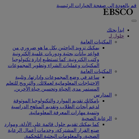
قم بالعودة إلى صفحة الخيارات الرئيسية
ابدأ بحثك
حلول لـ
المكتبات العامة
يمكنك تزويد الباحثين بكل ما هو ضروري من
قواعد بيانات بحثية ودوريات علمية إلكترونية
وكتب إلكترونية. كما تستطيع إدارة تكنولوجيا
المكتبات وعمليات الشراء وتطوير المجموعات
المكتبات العامة
ساعد في وضع المجموعات وإدارتها، وتلبية
الاحتياجات المعلوماتية لعملائك، والترويج للتعلم
المستمر مدى الحياة وتحسين حياة الآخرين.
المدارس
بإمكانك تقديم الموارد والتكنولوجيا الموثوقة
لدعم أبحاث الطلاب وتقديم المناهج الدراسية
وتنمية مهارات المعرفة المعلوماتية.
الرعاية الصحية
كما يمكنك تقديم حلول قائمة على الأدلة، وموارد
صنع القرار المشتركة، وخدمات أعمال الرعاية
الصحية، والمعلومات البحثية المُحكمة.