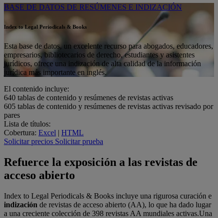
BASE DE DATOS DE RESÚMENES E INDIZACIÓN
Index to Legal Periodicals & Books
Esta base de datos, un excelente recurso para abogados, educadores,
empresarios, bibliotecarios de derecho, estudiantes y asistentes
jurídicos, ofrece una indización de alta calidad de la información
jurídica más importante en inglés.
El contenido incluye:
640
tablas de contenido y resúmenes de revistas activas
605
tablas de contenido y resúmenes de revistas activas revisado por
pares
Lista de títulos:
Cobertura:
Excel
|
HTML
Solicitar precios
Solicitar prueba
Refuerce la exposición a las revistas de
acceso abierto
Index to Legal Periodicals & Books incluye una rigurosa curación e
indización
de revistas de acceso abierto (AA), lo que ha dado lugar
a una creciente colección de 398 revistas AA mundiales activas.Una