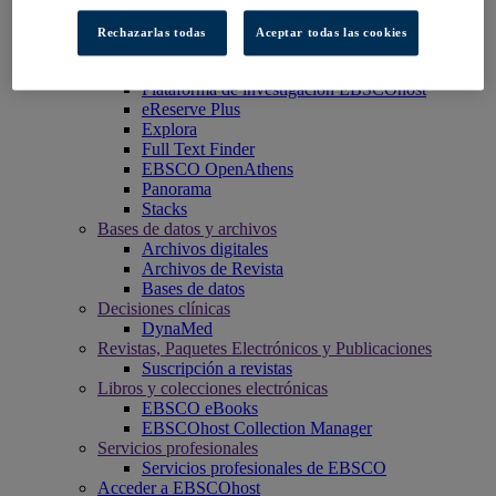
EBSCO Discovery Service
EBSCO FOLIO
Rechazarlas todas
Aceptar todas las cookies
Aplicación móvil de EBSCO
EBSCOadmin
Plataforma de investigación EBSCOhost
eReserve Plus
Explora
Full Text Finder
EBSCO OpenAthens
Panorama
Stacks
Bases de datos y archivos
Archivos digitales
Archivos de Revista
Bases de datos
Decisiones clínicas
DynaMed
Revistas, Paquetes Electrónicos y Publicaciones
Suscripción a revistas
Libros y colecciones electrónicas
EBSCO eBooks
EBSCOhost Collection Manager
Servicios profesionales
Servicios profesionales de EBSCO
Acceder a EBSCOhost