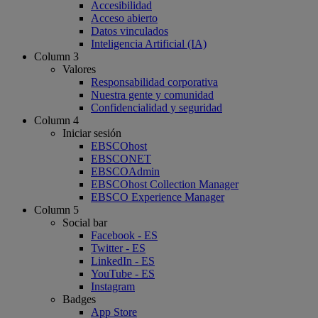
Accesibilidad
Acceso abierto
Datos vinculados
Inteligencia Artificial (IA)
Column 3
Valores
Responsabilidad corporativa
Nuestra gente y comunidad
Confidencialidad y seguridad
Column 4
Iniciar sesión
EBSCOhost
EBSCONET
EBSCOAdmin
EBSCOhost Collection Manager
EBSCO Experience Manager
Column 5
Social bar
Facebook - ES
Twitter - ES
LinkedIn - ES
YouTube - ES
Instagram
Badges
App Store