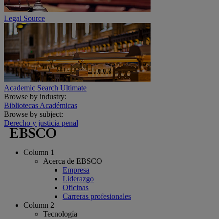
Legal Source
Academic Search Ultimate
Browse by industry:
Bibliotecas Académicas
Browse by subject:
Derecho y justicia penal
Column 1
Acerca de EBSCO
Empresa
Liderazgo
Oficinas
Carreras profesionales
Column 2
Tecnología