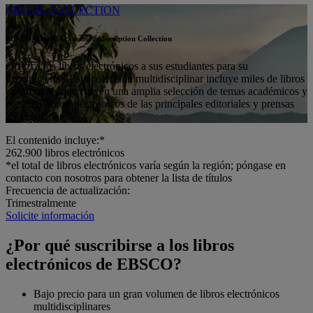
EBOOK COLLECTION
EBSCO eBooks Academic Subscription Collection
Ofrezca los libros electrónicos a sus estudiantes para su
investigación. Esta colección multidisciplinar incluye miles de libros
electrónicos que cubren una amplia selección de temas académicos y
presenta libros electrónicos de las principales editoriales y prensas
universitarias.
El contenido incluye:*
262.900
libros electrónicos
*el total de libros electrónicos varía según la región; póngase en
contacto con nosotros para obtener la lista de títulos
Frecuencia de actualización:
Trimestralmente
Solicite información
¿Por qué suscribirse a los libros
electrónicos de EBSCO?
Bajo precio para un gran volumen de libros electrónicos
multidisciplinares