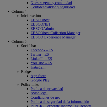
Nuestra gente y comunidad
Confidencialidad y seguridad
Column 4
Iniciar sesión
EBSCOhost
EBSCONET
EBSCOAdmin
EBSCOhost Collection Manager
EBSCO Experience Manager
Column 5
Social bar
Facebook - ES
Twitter - ES
LinkedIn - ES
YouTube - ES
Instagram
Badges
App Store
Google Play
Policy links
Política de privacidad
Aviso legal
Condiciones de uso
Política de seguridad de la información
PCbCR (Corporate Income Tax Report)