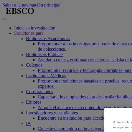
Saltar a la navegación principal
Inicie su investigación
Soluciones para
Bibliotecas Académicas
Proporcionar a los investigadores bases de datos esen
de colecciones.
Bibliotecas Públicas
Ayudar a crear y gestionar colecciones, satisfacer
Colegios
Proporcionar recursos y tecnología confiables para 
Instituciones Médicas
Proporcionar soluciones basadas en pruebas, recurs
expertos.
Corporaciones
Capacitar a los empleados para desarrollar habilidad
Editores
Amplíe el alcance de su contenido o servicio, aume
Investigadores y estudiantes
Encuentre su institución para acceder a nuestros p
Al hacer clic 
IA
navegación de
Conecte el contenido de investigación confiable a 