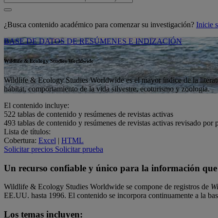
¿Busca contenido académico para comenzar su investigación?
Inicie
BASE DE DATOS DE RESÚMENES E INDIZACIÓN
Wildlife & Ecology Studies Worldwide
Wildlife & Ecology Studies Worldwide es el mayor índice de la literatu
hábitat, comportamiento de la vida silvestre, ecoturismo y zoología.
El contenido incluye:
522
tablas de contenido y resúmenes de revistas activas
493
tablas de contenido y resúmenes de revistas activas revisado por 
Lista de títulos:
Cobertura:
Excel
|
HTML
Solicitar precios
Solicitar prueba
Un recurso confiable y único para la información que
Wildlife & Ecology Studies Worldwide se compone de registros de
Wi
EE.UU. hasta 1996. El contenido se incorpora continuamente a la bas
Los temas incluyen: