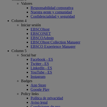
Valores
Responsabilidad corporativa
Nuestra gente y comunidad
Confidencialidad y seguridad
Column 4
Iniciar sesión
EBSCOhost
EBSCONET
EBSCOAdmin
EBSCOhost Collection Manager
EBSCO Experience Manager
Column 5
Social bar
Facebook - ES
Twitter - ES
LinkedIn - ES
YouTube - ES
Instagram
Badges
App Store
Google Play
Policy links
Política de privacidad
Aviso legal
Condiciones de uso