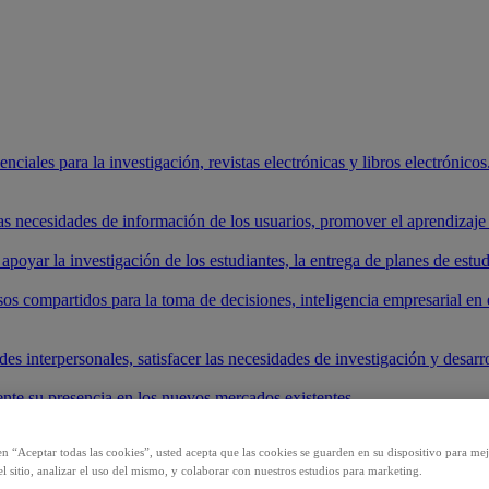
ciales para la investigación, revistas electrónicas y libros electrónicos.
 las necesidades de información de los usuarios, promover el aprendizaj
apoyar la investigación de los estudiantes, la entrega de planes de estud
os compartidos para la toma de decisiones, inteligencia empresarial en 
es interpersonales, satisfacer las necesidades de investigación y desarrol
nte su presencia en los nuevos mercados existentes.
roductos y comenzar su investigación.
en “Aceptar todas las cookies”, usted acepta que las cookies se guarden en su dispositivo para mej
l sitio, analizar el uso del mismo, y colaborar con nuestros estudios para marketing.
los sistemas de IA.