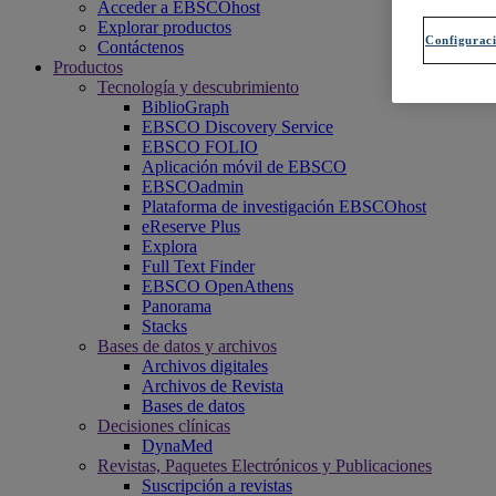
Acceder a EBSCOhost
Explorar productos
Configuraci
Contáctenos
Productos
Tecnología y descubrimiento
BiblioGraph
EBSCO Discovery Service
EBSCO FOLIO
Aplicación móvil de EBSCO
EBSCOadmin
Plataforma de investigación EBSCOhost
eReserve Plus
Explora
Full Text Finder
EBSCO OpenAthens
Panorama
Stacks
Bases de datos y archivos
Archivos digitales
Archivos de Revista
Bases de datos
Decisiones clínicas
DynaMed
Revistas, Paquetes Electrónicos y Publicaciones
Suscripción a revistas