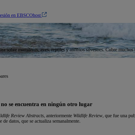
 sesión en EBSCOhost
ra sobre mamíferos, aves, reptiles y anfibios silvestres. Cubre muchos t
pares
 no se encuentra en ningún otro lugar
ldlife Review Abstracts
, anteriormente
Wildlife Review
, que fue una pu
e de datos, que se actualiza semanalmente.