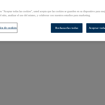
en “Aceptar todas las cookies”, usted acepta que las cookies se guarden en su dispositivo para mej
l sitio, analizar el uso del mismo, y colaborar con nuestros estudios para marketing.
ón de cookies
Rechazarlas todas
Aceptar toda