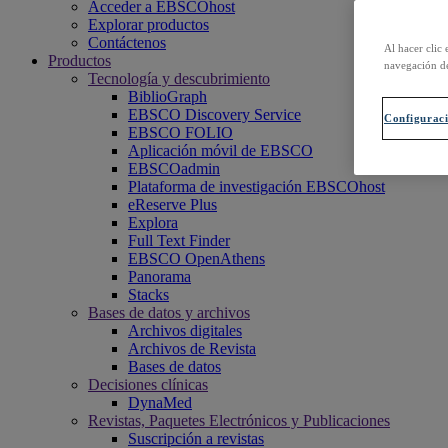
Acceder a EBSCOhost
Explorar productos
Contáctenos
Al hacer clic 
Productos
navegación de
Tecnología y descubrimiento
BiblioGraph
EBSCO Discovery Service
Configuraci
EBSCO FOLIO
Aplicación móvil de EBSCO
EBSCOadmin
Plataforma de investigación EBSCOhost
eReserve Plus
Explora
Full Text Finder
EBSCO OpenAthens
Panorama
Stacks
Bases de datos y archivos
Archivos digitales
Archivos de Revista
Bases de datos
Decisiones clínicas
DynaMed
Revistas, Paquetes Electrónicos y Publicaciones
Suscripción a revistas