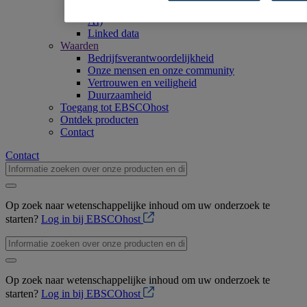
Kunstmatige intelligentie (Artificial Intelligence -
AI)
Linked data
Waarden
Bedrijfsverantwoordelijkheid
Onze mensen en onze community
Vertrouwen en veiligheid
Duurzaamheid
Toegang tot EBSCOhost
Ontdek producten
Contact
Contact
Op zoek naar wetenschappelijke inhoud om uw onderzoek te
starten?
Log in bij EBSCOhost
Op zoek naar wetenschappelijke inhoud om uw onderzoek te
starten?
Log in bij EBSCOhost