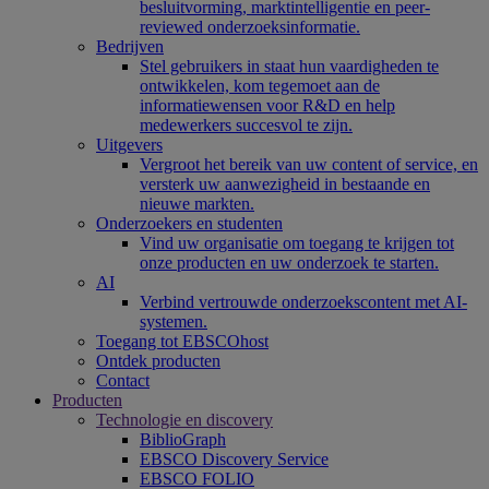
besluitvorming, marktintelligentie en peer-
reviewed onderzoeksinformatie.
Bedrijven
Stel gebruikers in staat hun vaardigheden te
ontwikkelen, kom tegemoet aan de
informatiewensen voor R&D en help
medewerkers succesvol te zijn.
Uitgevers
Vergroot het bereik van uw content of service, en
versterk uw aanwezigheid in bestaande en
nieuwe markten.
Onderzoekers en studenten
Vind uw organisatie om toegang te krijgen tot
onze producten en uw onderzoek te starten.
AI
Verbind vertrouwde onderzoekscontent met AI-
systemen.
Toegang tot EBSCOhost
Ontdek producten
Contact
Producten
Technologie en discovery
BiblioGraph
EBSCO Discovery Service
EBSCO FOLIO