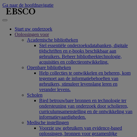
Ga naar de hoofdnavigatie
Start uw onderzoek
Oplossingen voor
Academische bibliotheken
Stel essentiële onderzoeksdatabanken, digitale
tijdschriften en e-books beschikbaar aan
gebruikers. Beheer bibliotheektechnologie,
acquisities en collectieontwikkeling.
Openbare bibliotheken
Help collecties te ontwikkelen en beheren, kom
tegemoet aan de informatiebehoeften van
gebruikers, stimuleer levenslang leren en
verander levens.
Scholen
Bied betrouwbare bronnen en technologie ter
ondersteuning van onderzoek door scholieren,
curriculumsamenstelling en de ontwikkeling van
informatievaardigheden.
Medische instellingen
Voorzie uw gebruikers van evidence-based
oplossingen, bronnen voor gezamenlijke