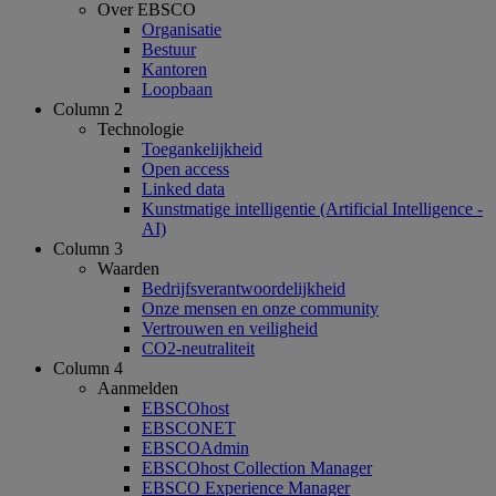
Over EBSCO
Organisatie
Bestuur
Kantoren
Loopbaan
Column 2
Technologie
Toegankelijkheid
Open access
Linked data
Kunstmatige intelligentie (Artificial Intelligence -
AI)
Column 3
Waarden
Bedrijfsverantwoordelijkheid
Onze mensen en onze community
Vertrouwen en veiligheid
CO2-neutraliteit
Column 4
Aanmelden
EBSCOhost
EBSCONET
EBSCOAdmin
EBSCOhost Collection Manager
EBSCO Experience Manager