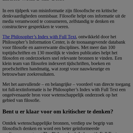
In een tijdperk van misinformatie zijn filosofische en kritische
denkvaardigheden onmisbaar. Filosofie helpt ons informatie uit de
media verantwoord te consumeren, zelfstandig te denken en
constructieve gesprekken te voeren.
The Philosopher’s Index with Full Text
, ontwikkeld door het
Philosopher’s Information Center, is de toonaangevende databank
voor filosofie en aanverwante disciplines. Met meer dan 100
toptijdschriften en 130 moeilijk te vinden publicaties helpt het
filosofen en onderzoekers snel relevante bronnen te vinden. Een
klein team van filosofen indexeert tijdschriften, boeken en
proefschriften handmatig, wat zorgt voor nauwkeurige en
betrouwbare zoekresultaten.
Met het aanvullende – en belangrijke – voordeel van directe toegang
tot full-textinformatie is he Philosopher’s Index with Full Text een
ongeëvenaarde bron voor wetenschappelijk onderzoek op het
gebied van filosofie.
Bent u er klaar voor om kritischer te denken?
Ontdek wetenschappelijke bronnen, verdiep uw begrip van
filosofisch denken en word een beter geïnformeerde