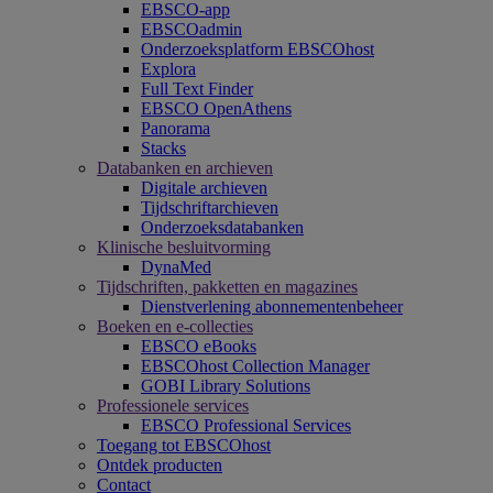
EBSCO-app
EBSCOadmin
Onderzoeksplatform EBSCOhost
Explora
Full Text Finder
EBSCO OpenAthens
Panorama
Stacks
Databanken en archieven
Digitale archieven
Tijdschriftarchieven
Onderzoeksdatabanken
Klinische besluitvorming
DynaMed
Tijdschriften, pakketten en magazines
Dienstverlening abonnementenbeheer
Boeken en e-collecties
EBSCO eBooks
EBSCOhost Collection Manager
GOBI Library Solutions
Professionele services
EBSCO Professional Services
Toegang tot EBSCOhost
Ontdek producten
Contact