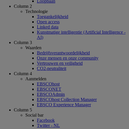
Loopbaan
Column 2
Technologie
Toegankelijkheid
Open access
Linked data
Kunstmatige intelligentie (Artificial Intelligence -
AI)
Column 3
Waarden
Bedrijfsverantwoordelijkheid
Onze mensen en onze community
Vertrouwen en veiligheid
CO2-neutraliteit
Column 4
Aanmelden
EBSCOhost
EBSCONET
EBSCOAdmin
EBSCOhost Collection Manager
EBSCO Experience Manager
Column 5
Social bar
Facebook
Twitter - NL