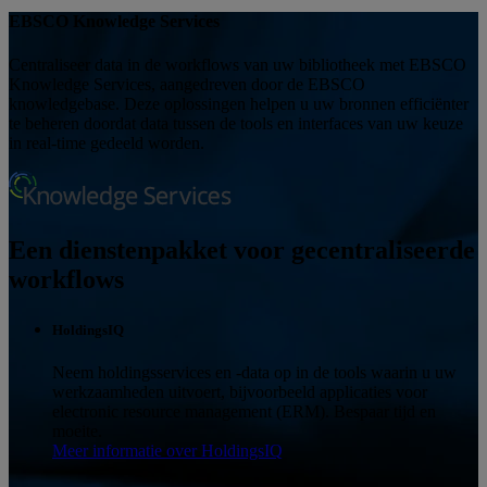
EBSCO Knowledge Services
Centraliseer data in de workflows van uw bibliotheek met EBSCO
Knowledge Services, aangedreven door de EBSCO
knowledgebase. Deze oplossingen helpen u uw bronnen efficiënter
te beheren doordat data tussen de tools en interfaces van uw keuze
in real-time gedeeld worden.
Een dienstenpakket voor gecentraliseerde
workflows
HoldingsIQ
Neem holdingsservices en -data op in de tools waarin u uw
werkzaamheden uitvoert, bijvoorbeeld applicaties voor
electronic resource management (ERM). Bespaar tijd en
moeite.
Meer informatie over HoldingsIQ