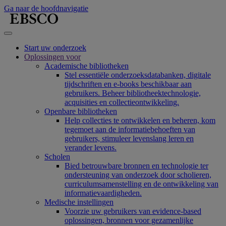
Ga naar de hoofdnavigatie
Start uw onderzoek
Oplossingen voor
Academische bibliotheken
Stel essentiële onderzoeksdatabanken, digitale
tijdschriften en e-books beschikbaar aan
gebruikers. Beheer bibliotheektechnologie,
acquisities en collectieontwikkeling.
Openbare bibliotheken
Help collecties te ontwikkelen en beheren, kom
tegemoet aan de informatiebehoeften van
gebruikers, stimuleer levenslang leren en
verander levens.
Scholen
Bied betrouwbare bronnen en technologie ter
ondersteuning van onderzoek door scholieren,
curriculumsamenstelling en de ontwikkeling van
informatievaardigheden.
Medische instellingen
Voorzie uw gebruikers van evidence-based
oplossingen, bronnen voor gezamenlijke