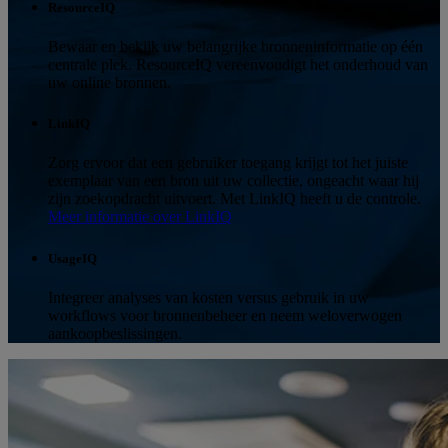
ResourceIQ
Bewaar en bekijk uw belangrijke bronneninformatie op één
centrale plek. ResourceIQ vereenvoudigt het onderhoud van
uw online bronnen.
LinkIQ
Zorg ervoor dat een gebruiker toegang krijgt tot het juiste
exemplaar van een bron uit uw collectie, ongeacht waar hij
zijn zoekopdracht uitvoert. Met LinkIQ heeft u de controle.
Meer informatie over LinkIQ
UsageIQ
Integreer analyses van kosten versus gebruik in uw
workflows voor bronnenbeheer en neem weloverwogen
aankoopbeslissingen.