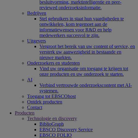
besluitvorming, marktintelligentie en peer-
reviewed onderzoeksinformatie.
Bedrijven
Stel gebruikers in staat hun vaardigheden te
ontwikkelen, kom tegemoet aan de
informatiewensen voor R&D en help
medewerkers succesvol te zijn.
Uitgevers
Vergroot het bereik van uw content of service, en
versterk uw aanwezigheid in bestaande en
nieuwe markten.
Onderzoekers en studenten
Vind uw organisatie om toegang te krijgen tot
onze producten en uw onderzoek te starten.
AI
Verbind vertrouwde onderzoekscontent met AI-
systemen.
Toegang tot EBSCOhost
Ontdek producten
Contact
Producten
Technologie en discovery
BiblioGraph
EBSCO Discovery Service
EBSCO FOLIO