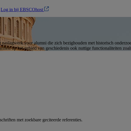
?
Log in bij EBSCOhost
nt naslagwerk voor alumni die zich bezighouden met historisch onderzo
hriften op het gebied van geschiedenis ook nuttige functionaliteiten zoa
chriften met zoekbare geciteerde referenties.