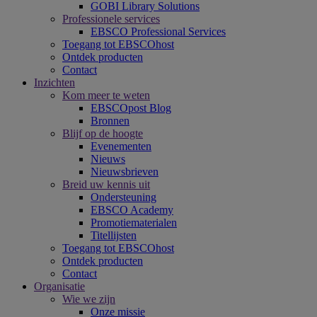
GOBI Library Solutions
Professionele services
EBSCO Professional Services
Toegang tot EBSCOhost
Ontdek producten
Contact
Inzichten
Kom meer te weten
EBSCOpost Blog
Bronnen
Blijf op de hoogte
Evenementen
Nieuws
Nieuwsbrieven
Breid uw kennis uit
Ondersteuning
EBSCO Academy
Promotiematerialen
Titellijsten
Toegang tot EBSCOhost
Ontdek producten
Contact
Organisatie
Wie we zijn
Onze missie