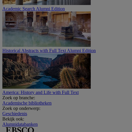
Academic Search Alumni Edition
Historical Abstracts with Full Text Alumni Edition
America: History and Life with Full Text
Zoek op branche:
Academische bibliotheken
Zoek op onderwerp:
Geschiedenis
Bekijk ook:
Alumnidatabanken