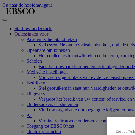
Ga naar de hoofdnavigatie
Start uw onderzoek
Oplossingen voor
Academische bibliotheken
Stel essentiële onderzoeksdatabanken, digitale tijd
Openbare bibliotheken
Help collecties te ontwikkelen en beheren, kom te
Scholen
Bied betrouwbare bronnen en technologie ter onde
Medische instellingen
Voorzie uw gebruikers van evidence-based oplossi
Bedrijven
Stel gebruikers in staat hun vaardigheden te ont
Uitgevers
Vergroot het bereik van uw content of service, en
Onderzoekers en studenten
Vind uw organisatie om toegang te krijgen tot onz
AI
Verbind vertrouwde onderzoekscontent met AI-sy
Toegang tot EBSCOhost
Ontdek producten
Door op “Alle