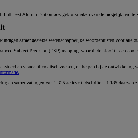
th Full Text Alumni Edition ook gebruikmaken van de mogelijkheid te z
it
igen samengestelde wetenschappelijke woordenlijsten voor alle disci
anced Subject Precision (ESP) mapping, waarbij de kloof tussen conten
stueel en visueel thematisch zoeken, en helpen bij de ontwikkeling 
nformatie.
ng en samenvattingen van 1.325 actieve tijdschriften. 1.185 daarvan z