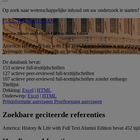
Op zoek naar wetenschappelijke inhoud om uw onderzoek te starten
FULL-TEXTDATABANK
America: History and Life with Full Text Alumni Edition
America: History & Life with Full Text Alumni Edition is een releva
Verenigde Staten en Canada, en bevat naast belangrijke full-texttijdsc
De databank bevat:
153
actieve full-texttijdschriften
127
actieve peer-reviewed full-texttijdschriften
107
actieve peer-reviewed full-texttijdschriften zonder embargo
Titellijst:
Dekking:
Excel
|
HTML
Onderwerp:
Excel
|
HTML
Prijsinformatie aanvragen
Proeftoegang aanvragen
Zoekbare geciteerde referenties
America: History & Life with Full Text Alumni Edition bevat 452 tijds