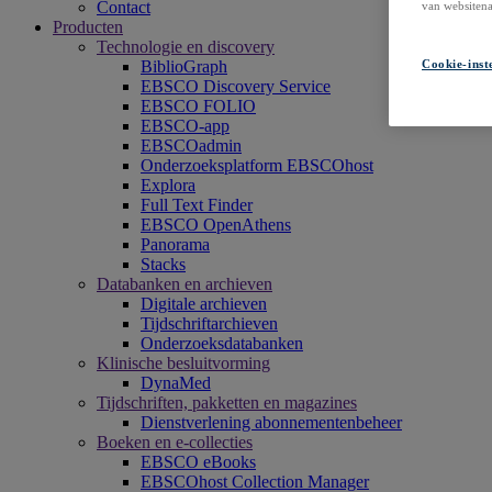
Contact
van websitena
Producten
Technologie en discovery
Cookie-inst
BiblioGraph
EBSCO Discovery Service
EBSCO FOLIO
EBSCO-app
EBSCOadmin
Onderzoeksplatform EBSCOhost
Explora
Full Text Finder
EBSCO OpenAthens
Panorama
Stacks
Databanken en archieven
Digitale archieven
Tijdschriftarchieven
Onderzoeksdatabanken
Klinische besluitvorming
DynaMed
Tijdschriften, pakketten en magazines
Dienstverlening abonnementenbeheer
Boeken en e-collecties
EBSCO eBooks
EBSCOhost Collection Manager