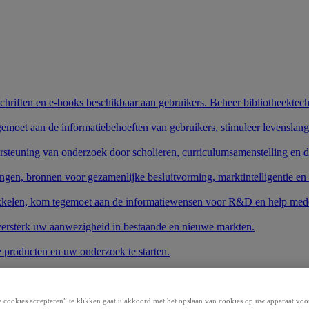
schriften en e-books beschikbaar aan gebruikers. Beheer bibliotheektech
gemoet aan de informatiebehoeften van gebruikers, stimuleer levenslang
rsteuning van onderzoek door scholieren, curriculumsamenstelling en 
ngen, bronnen voor gezamenlijke besluitvorming, marktintelligentie en
wikkelen, kom tegemoet aan de informatiewensen voor R&D en help mede
 versterk uw aanwezigheid in bestaande en nieuwe markten.
e producten en uw onderzoek te starten.
stemen.
 cookies accepteren” te klikken gaat u akkoord met het opslaan van cookies op uw apparaat voo