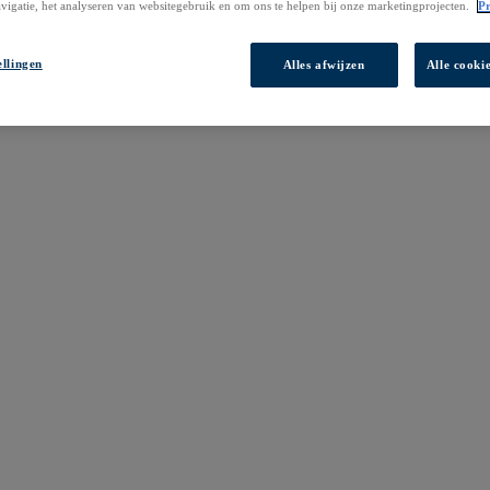
vigatie, het analyseren van websitegebruik en om ons te helpen bij onze marketingprojecten.
Pr
ellingen
Alles afwijzen
Alle cooki