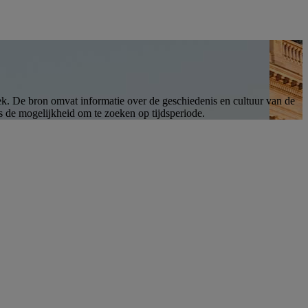
ek. De bron omvat informatie over de geschiedenis en cultuur van de
ls de mogelijkheid om te zoeken op tijdsperiode.