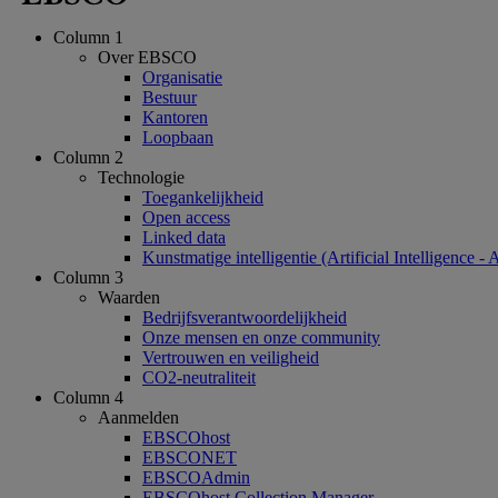
Column 1
Over EBSCO
Organisatie
Bestuur
Kantoren
Loopbaan
Column 2
Technologie
Toegankelijkheid
Open access
Linked data
Kunstmatige intelligentie (Artificial Intelligence - 
Column 3
Waarden
Bedrijfsverantwoordelijkheid
Onze mensen en onze community
Vertrouwen en veiligheid
CO2-neutraliteit
Column 4
Aanmelden
EBSCOhost
EBSCONET
EBSCOAdmin
EBSCOhost Collection Manager