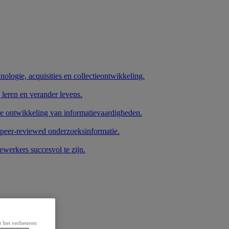
nologie, acquisities en collectieontwikkeling.
 leren en verander levens.
de ontwikkeling van informatievaardigheden.
 peer-reviewed onderzoeksinformatie.
werkers succesvol te zijn.
r het verbeteren