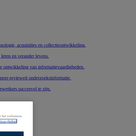
nologie, acquisities en collectieontwikkeling.
 leren en verander levens.
de ontwikkeling van informatievaardigheden.
 peer-reviewed onderzoeksinformatie.
werkers succesvol te zijn.
r het verbeteren
ivacybeleid