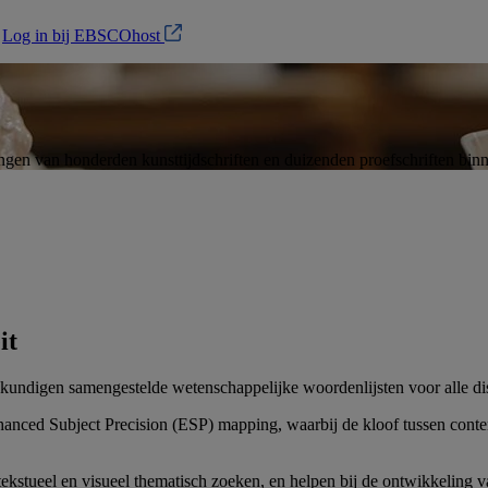
?
Log in bij EBSCOhost
ingen van honderden kunsttijdschriften en duizenden proefschriften bin
it
igen samengestelde wetenschappelijke woordenlijsten voor alle disci
anced Subject Precision (ESP) mapping, waarbij de kloof tussen conten
stueel en visueel thematisch zoeken, en helpen bij de ontwikkeling 