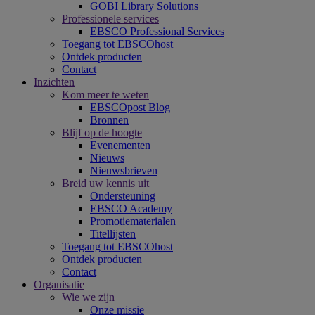
GOBI Library Solutions
Professionele services
EBSCO Professional Services
Toegang tot EBSCOhost
Ontdek producten
Contact
Inzichten
Kom meer te weten
EBSCOpost Blog
Bronnen
Blijf op de hoogte
Evenementen
Nieuws
Nieuwsbrieven
Breid uw kennis uit
Ondersteuning
EBSCO Academy
Promotiematerialen
Titellijsten
Toegang tot EBSCOhost
Ontdek producten
Contact
Organisatie
Wie we zijn
Onze missie