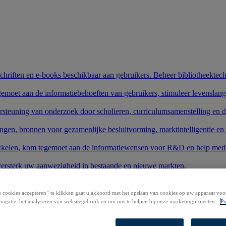
schriften en e-books beschikbaar aan gebruikers. Beheer bibliotheektech
gemoet aan de informatiebehoeften van gebruikers, stimuleer levenslang
rsteuning van onderzoek door scholieren, curriculumsamenstelling en 
ngen, bronnen voor gezamenlijke besluitvorming, marktintelligentie en
wikkelen, kom tegemoet aan de informatiewensen voor R&D en help mede
 versterk uw aanwezigheid in bestaande en nieuwe markten.
e producten en uw onderzoek te starten.
 cookies accepteren” te klikken gaat u akkoord met het opslaan van cookies op uw apparaat voo
stemen.
vigatie, het analyseren van websitegebruik en om ons te helpen bij onze marketingprojecten.
Pr