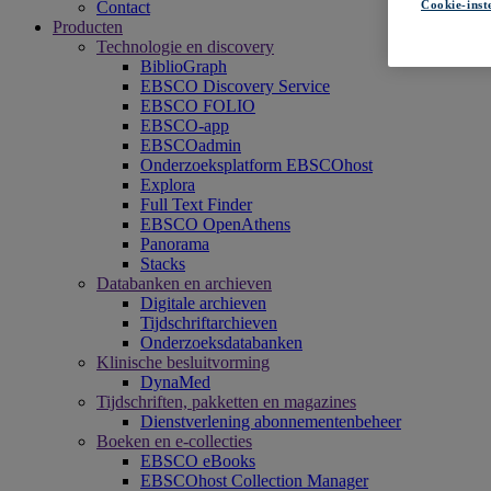
Cookie-inst
Contact
Producten
Technologie en discovery
BiblioGraph
EBSCO Discovery Service
EBSCO FOLIO
EBSCO-app
EBSCOadmin
Onderzoeksplatform EBSCOhost
Explora
Full Text Finder
EBSCO OpenAthens
Panorama
Stacks
Databanken en archieven
Digitale archieven
Tijdschriftarchieven
Onderzoeksdatabanken
Klinische besluitvorming
DynaMed
Tijdschriften, pakketten en magazines
Dienstverlening abonnementenbeheer
Boeken en e-collecties
EBSCO eBooks
EBSCOhost Collection Manager