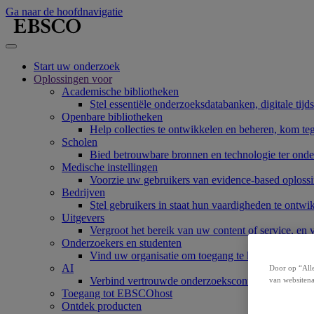
Ga naar de hoofdnavigatie
Start uw onderzoek
Oplossingen voor
Academische bibliotheken
Stel essentiële onderzoeksdatabanken, digitale tijd
Openbare bibliotheken
Help collecties te ontwikkelen en beheren, kom te
Scholen
Bied betrouwbare bronnen en technologie ter onde
Medische instellingen
Voorzie uw gebruikers van evidence-based oplossi
Bedrijven
Stel gebruikers in staat hun vaardigheden te ont
Uitgevers
Vergroot het bereik van uw content of service, en
Onderzoekers en studenten
Vind uw organisatie om toegang te krijgen tot onz
AI
Door op “Alle
Verbind vertrouwde onderzoekscontent met AI-sy
van websitena
Toegang tot EBSCOhost
Ontdek producten