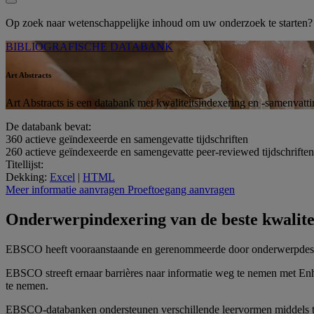
Op zoek naar wetenschappelijke inhoud om uw onderzoek te starten
BIBLIOGRAFISCHE DATABANK
Art Abstracts
Art Abstracts is een databank met kwaliteitsindexering en -samenvatt
De databank bevat:
360
actieve geïndexeerde en samengevatte tijdschriften
260
actieve geïndexeerde en samengevatte peer-reviewed tijdschriften
Titellijst:
Dekking:
Excel
|
HTML
Meer informatie aanvragen
Proeftoegang aanvragen
Onderwerpindexering van de beste kwalite
EBSCO heeft vooraanstaande en gerenommeerde door onderwerpdeskund
EBSCO streeft ernaar barrières naar informatie weg te nemen met Enh
te nemen.
EBSCO-databanken ondersteunen verschillende leervormen middels tek