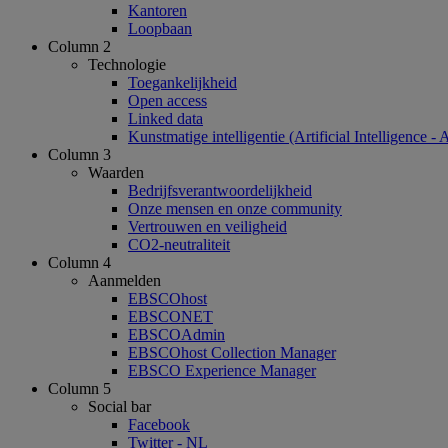
Kantoren
Loopbaan
Column 2
Technologie
Toegankelijkheid
Open access
Linked data
Kunstmatige intelligentie (Artificial Intelligence - 
Column 3
Waarden
Bedrijfsverantwoordelijkheid
Onze mensen en onze community
Vertrouwen en veiligheid
CO2-neutraliteit
Column 4
Aanmelden
EBSCOhost
EBSCONET
EBSCOAdmin
EBSCOhost Collection Manager
EBSCO Experience Manager
Column 5
Social bar
Facebook
Twitter - NL