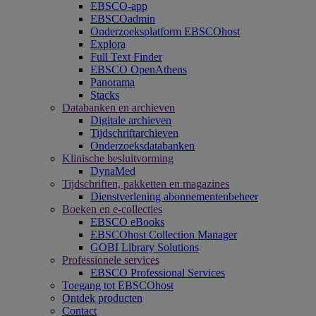
EBSCO-app
EBSCOadmin
Onderzoeksplatform EBSCOhost
Explora
Full Text Finder
EBSCO OpenAthens
Panorama
Stacks
Databanken en archieven
Digitale archieven
Tijdschriftarchieven
Onderzoeksdatabanken
Klinische besluitvorming
DynaMed
Tijdschriften, pakketten en magazines
Dienstverlening abonnementenbeheer
Boeken en e-collecties
EBSCO eBooks
EBSCOhost Collection Manager
GOBI Library Solutions
Professionele services
EBSCO Professional Services
Toegang tot EBSCOhost
Ontdek producten
Contact