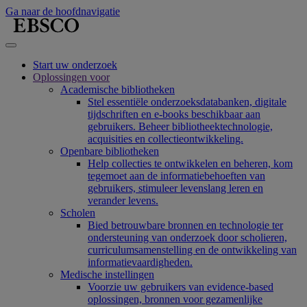
Ga naar de hoofdnavigatie
Start uw onderzoek
Oplossingen voor
Academische bibliotheken
Stel essentiële onderzoeksdatabanken, digitale
tijdschriften en e-books beschikbaar aan
gebruikers. Beheer bibliotheektechnologie,
acquisities en collectieontwikkeling.
Openbare bibliotheken
Help collecties te ontwikkelen en beheren, kom
tegemoet aan de informatiebehoeften van
gebruikers, stimuleer levenslang leren en
verander levens.
Scholen
Bied betrouwbare bronnen en technologie ter
ondersteuning van onderzoek door scholieren,
curriculumsamenstelling en de ontwikkeling van
informatievaardigheden.
Medische instellingen
Voorzie uw gebruikers van evidence-based
oplossingen, bronnen voor gezamenlijke