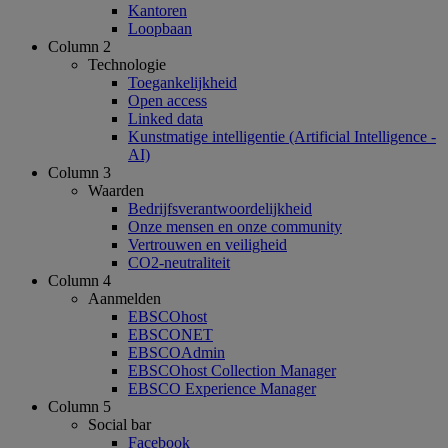
Kantoren
Loopbaan
Column 2
Technologie
Toegankelijkheid
Open access
Linked data
Kunstmatige intelligentie (Artificial Intelligence -
AI)
Column 3
Waarden
Bedrijfsverantwoordelijkheid
Onze mensen en onze community
Vertrouwen en veiligheid
CO2-neutraliteit
Column 4
Aanmelden
EBSCOhost
EBSCONET
EBSCOAdmin
EBSCOhost Collection Manager
EBSCO Experience Manager
Column 5
Social bar
Facebook