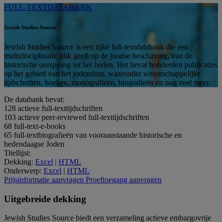
FULL-TEXTDATABANK
Jewish Studies Source
Jewish Studies Source is een rijke full-textdatabank die een
multidisciplinaire blik geeft op de joodse beschaving, van de
historische oorsprong tot het heden. Het bevat honderden publicaties
op het gebied van het jodendom, waaronder wetenschappelijke
tijdschriften, boeken, monografieën, biografieën en nog veel meer.
De databank bevat:
128
actieve full-texttijdschriften
103
actieve peer-reviewed full-texttijdschriften
68
full-text-e-books
65
full-textbiografieën van vooraanstaande historische en
hedendaagse Joden
Titellijst:
Dekking:
Excel
|
HTML
Onderwerp:
Excel
|
HTML
Prijsinformatie aanvragen
Proeftoegang aanvragen
Uitgebreide dekking
Jewish Studies Source biedt een verzameling actieve embargovrije