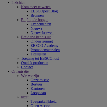
Inzichten
Kom meer te weten
EBSCOpost Blog
Bronnen
Blijf op de hoogte
Evenementen
Nieuws
Nieuwsbrieven
Breid uw kennis uit
Ondersteuning
EBSCO Academy
Promotiematerialen
Titellijsten
Toegang tot EBSCOhost
Ontdek producten
Contact
Organisatie
Wie we zijn
Onze missie
Bestuur
Kantoren
Loopbaan
Inzet
Toegankelijkheid
Open Access