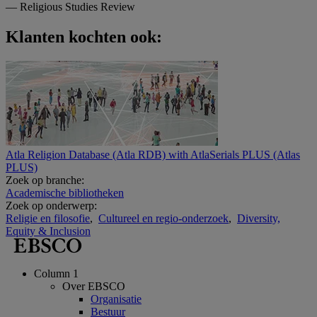
—
Religious Studies Review
Klanten kochten ook:
Atla Religion Database (Atla RDB) with AtlaSerials PLUS (Atlas
PLUS)
Zoek op branche:
Academische bibliotheken
Zoek op onderwerp:
Religie en filosofie
,
Cultureel en regio-onderzoek
,
Diversity,
Equity & Inclusion
Column 1
Over EBSCO
Organisatie
Bestuur