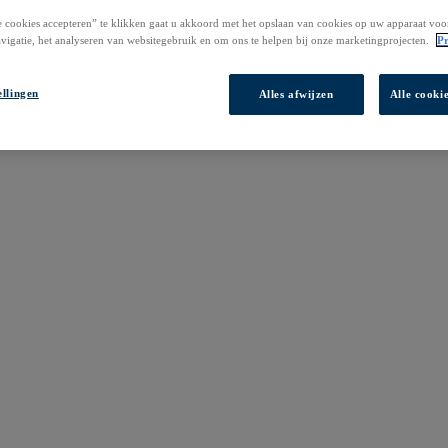
 cookies accepteren” te klikken gaat u akkoord met het opslaan van cookies op uw apparaat voo
vigatie, het analyseren van websitegebruik en om ons te helpen bij onze marketingprojecten.
Pr
ellingen
Alles afwijzen
Alle cooki