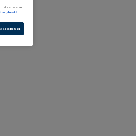
r het verbeteren
ivacybeleid
es accepteren