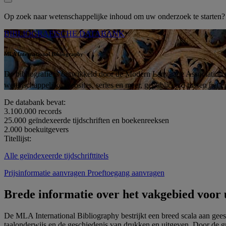
Op zoek naar wetenschappelijke inhoud om uw onderzoek te starten
BIBLIOGRAFISCHE DATABANK
MLA International Bibliography
De bibliografie is ontwikkeld door de Modern Language Association (M
wetenschappelijke websites, series en meer, gepubliceerd tussen het 
De databank bevat:
3.100.000
records
25.000
geïndexeerde tijdschriften en boekenreeksen
2.000
boekuitgevers
Titellijst:
Alle geïndexeerde tijdschrifttitels
Prijsinformatie aanvragen
Proeftoegang aanvragen
Brede informatie over het vakgebied voor
De MLA International Bibliography bestrijkt een breed scala aan geest
taalonderwijs en de geschiedenis van drukken en uitgeven. Door de gro