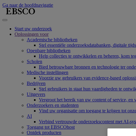
Ga naar de hoofdnavigatie
Start uw onderzoek
Oplossingen voor
Academische bibliotheken
Stel essentiële onderzoeksdatabanken, digitale tijd
Openbare bibliotheken
Help collecties te ontwikkelen en beheren, kom te
Scholen
Bied betrouwbare bronnen en technologie ter onde
Medische instellingen
Voorzie uw gebruikers van evidence-based oplossi
Bedrijven
Stel gebruikers in staat hun vaardigheden te ont
Uitgevers
Vergroot het bereik van uw content of service, en
Onderzoekers en studenten
Vind uw organisatie om toegang te krijgen tot onz
AI
Verbind vertrouwde onderzoekscontent met AI-sy
Toegang tot EBSCOhost
Ontdek producten