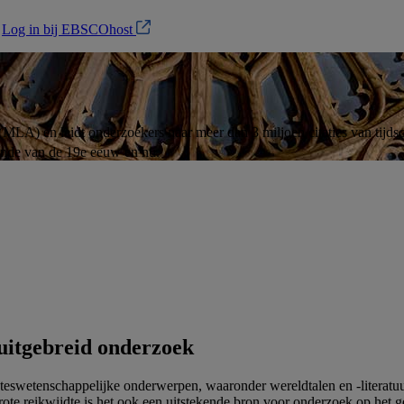
?
Log in bij EBSCOhost
LA) en leidt onderzoekers naar meer dan 3 miljoen citaties van tijdsch
einde van de 19e eeuw en nu.
 uitgebreid onderzoek
eswetenschappelijke onderwerpen, waaronder wereldtalen en -literatuur, l
te reikwijdte is het ook een uitstekende bron voor onderzoek op het geb