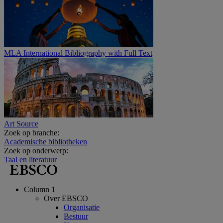
MLA International Bibliography with Full Text
Art Source
Zoek op branche:
Academische bibliotheken
Zoek op onderwerp:
Taal en literatuur
Column 1
Over EBSCO
Organisatie
Bestuur