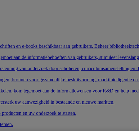
schriften en e-books beschikbaar aan gebruikers. Beheer bibliotheektech
gemoet aan de informatiebehoeften van gebruikers, stimuleer levenslang
rsteuning van onderzoek door scholieren, curriculumsamenstelling en 
ngen, bronnen voor gezamenlijke besluitvorming, marktintelligentie en
wikkelen, kom tegemoet aan de informatiewensen voor R&D en help mede
 versterk uw aanwezigheid in bestaande en nieuwe markten.
e producten en uw onderzoek te starten.
stemen.