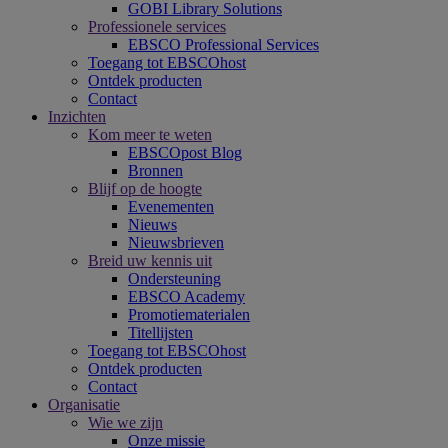
GOBI Library Solutions
Professionele services
EBSCO Professional Services
Toegang tot EBSCOhost
Ontdek producten
Contact
Inzichten
Kom meer te weten
EBSCOpost Blog
Bronnen
Blijf op de hoogte
Evenementen
Nieuws
Nieuwsbrieven
Breid uw kennis uit
Ondersteuning
EBSCO Academy
Promotiematerialen
Titellijsten
Toegang tot EBSCOhost
Ontdek producten
Contact
Organisatie
Wie we zijn
Onze missie