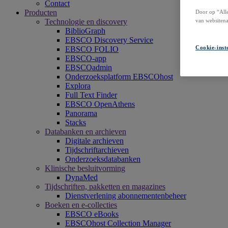
Contact
Producten
Door op “Alle
van websitena
Technologie en discovery
BiblioGraph
EBSCO Discovery Service
Cookie-inst
EBSCO FOLIO
EBSCO-app
EBSCOadmin
Onderzoeksplatform EBSCOhost
Explora
Full Text Finder
EBSCO OpenAthens
Panorama
Stacks
Databanken en archieven
Digitale archieven
Tijdschriftarchieven
Onderzoeksdatabanken
Klinische besluitvorming
DynaMed
Tijdschriften, pakketten en magazines
Dienstverlening abonnementenbeheer
Boeken en e-collecties
EBSCO eBooks
EBSCOhost Collection Manager