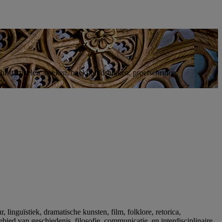
riftartikelen, boeken, boekhoofdstukken, proefschriften,
inguïstiek, dramatische kunsten, film, folklore, retorica,
ied van geschiedenis, filosofie, communicatie, en interdisciplinaire