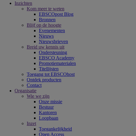
Inzichten
Kom meer te weten
EBSCOpost Blog
Bronnen
Blijf op de hoogte
Evenementen
Nieuws
Nieuwsbrieven
Breid uw kennis uit
Ondersteuning
EBSCO Academy
Promotiematerialen
Titellijsten
Toegang tot EBSCOhost
Ontdek producten
Contact
Organisatie
Wie we zijn
Onze missie
Bestuur
Kantoren
Loopbaan
Inzet
Toegankelijkheid
Open Access