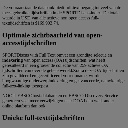
De vooraanstaande databank biedt full-texttoegang tot veel van de
meestgebruikte tijdschriften in de SPORTDiscus-index. De totale
waarde in USD van alle actieve non open access full-
texttijdschriften is $169.903,74.
Optimale zichtbaarheid van open-
accesstijdschriften
SPORTDiscus with Full Text omvat een grondige selectie en
indexering
van open access (OA) tijdschriften, wat heeft
geresulteerd in een groeiende collectie van 259 actieve OA-
tijdschriften van over de gehele wereld.Zodra deze OA-tijdschriften
zijn gevalideerd en gecertificeerd voor opname, wordt
hoogwaardige onderwerpindexering en geavanceerde, nauwkeurige
full-text-linking toegepast.
NOOT: EBSCOhost-databanken en EBSCO Discovery Service
genereren veel meer verwijzingen naar DOAJ dan welk ander
online platform dan ook.
Unieke full-texttijdschriften