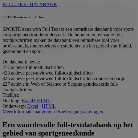
FULL-TEXTDATABANK
SPORTDiscus with Full Text
SPORTDiscus with Full Text is een onmisbare databank voor sport-
en sportgeneeskunde-onderzoek. De honderden relevante full-
texttijdschriften maken de databank een onmisbare tool voor
professionals, onderzoekers en studenten op het gebied van fitheid,
gezondheid en sport.
De databank bevat:
477
actieve full-texttijdschriften
423
actieve peer-reviewed full-texttijdschriften
325
actieve peer-reviewed full-texttijdschriften zonder embargo
227
actieve in Web of Science of Scopus geïndexeerde full-
texttijdschriften
Titellijst:
Dekking:
Excel
|
HTML
Onderwerp:
Excel
|
HTML
Meer informatie aanvragen
Proeftoegang aanvragen
Een waardevolle full-textdatabank op het
gebied van sportgeneeskunde