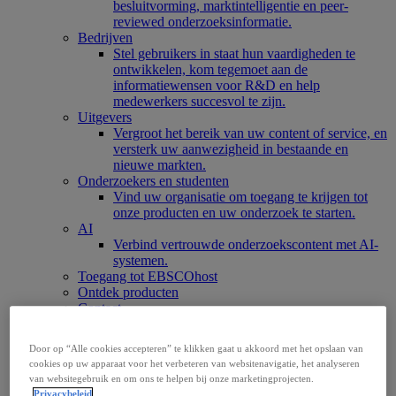
besluitvorming, marktintelligentie en peer-
reviewed onderzoeksinformatie.
Bedrijven
Stel gebruikers in staat hun vaardigheden te
ontwikkelen, kom tegemoet aan de
informatiewensen voor R&D en help
medewerkers succesvol te zijn.
Uitgevers
Vergroot het bereik van uw content of service, en
versterk uw aanwezigheid in bestaande en
nieuwe markten.
Onderzoekers en studenten
Vind uw organisatie om toegang te krijgen tot
onze producten en uw onderzoek te starten.
AI
Verbind vertrouwde onderzoekscontent met AI-
systemen.
Toegang tot EBSCOhost
Ontdek producten
Contact
Producten
Technologie en discovery
Door op “Alle cookies accepteren” te klikken gaat u akkoord met het opslaan van
BiblioGraph
cookies op uw apparaat voor het verbeteren van websitenavigatie, het analyseren
EBSCO Discovery Service
van websitegebruik en om ons te helpen bij onze marketingprojecten.
EBSCO FOLIO
Privacybeleid