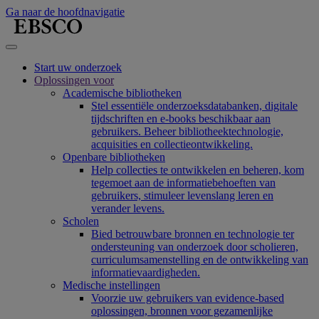
Ga naar de hoofdnavigatie
Start uw onderzoek
Oplossingen voor
Academische bibliotheken
Stel essentiële onderzoeksdatabanken, digitale
tijdschriften en e-books beschikbaar aan
gebruikers. Beheer bibliotheektechnologie,
acquisities en collectieontwikkeling.
Openbare bibliotheken
Help collecties te ontwikkelen en beheren, kom
tegemoet aan de informatiebehoeften van
gebruikers, stimuleer levenslang leren en
verander levens.
Scholen
Bied betrouwbare bronnen en technologie ter
ondersteuning van onderzoek door scholieren,
curriculumsamenstelling en de ontwikkeling van
informatievaardigheden.
Medische instellingen
Voorzie uw gebruikers van evidence-based
oplossingen, bronnen voor gezamenlijke