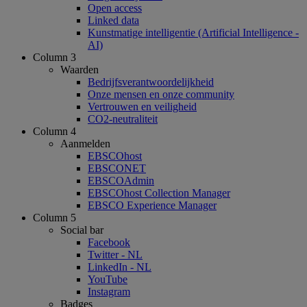
Open access
Linked data
Kunstmatige intelligentie (Artificial Intelligence -
AI)
Column 3
Waarden
Bedrijfsverantwoordelijkheid
Onze mensen en onze community
Vertrouwen en veiligheid
CO2-neutraliteit
Column 4
Aanmelden
EBSCOhost
EBSCONET
EBSCOAdmin
EBSCOhost Collection Manager
EBSCO Experience Manager
Column 5
Social bar
Facebook
Twitter - NL
LinkedIn - NL
YouTube
Instagram
Badges