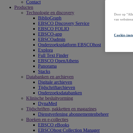
Contact
Producten
Technologie en discovery
Door op “Alle
BiblioGraph
van websitena
EBSCO Discovery Service
EBSCO FOLIO
EBSCO-app
Cookie-inst
EBSCOadmin
Onderzoeksplatform EBSCOhost
Explora
Full Text Finder
EBSCO OpenAthens
Panorama
Stacks
Databanken en archieven
Digitale archieven
Tijdschriftarchieven
Onderzoeksdatabanken
Klinische besluitvorming
DynaMed
Tijdschriften, pakketten en magazines
Dienstverlening abonnementenbeheer
Boeken en e-collecties
EBSCO eBooks
EBSCOhost Collection Manager