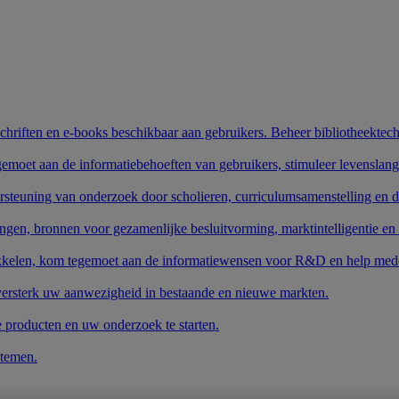
schriften en e-books beschikbaar aan gebruikers. Beheer bibliotheektech
gemoet aan de informatiebehoeften van gebruikers, stimuleer levenslang
rsteuning van onderzoek door scholieren, curriculumsamenstelling en 
ngen, bronnen voor gezamenlijke besluitvorming, marktintelligentie en
wikkelen, kom tegemoet aan de informatiewensen voor R&D en help mede
 versterk uw aanwezigheid in bestaande en nieuwe markten.
e producten en uw onderzoek te starten.
stemen.