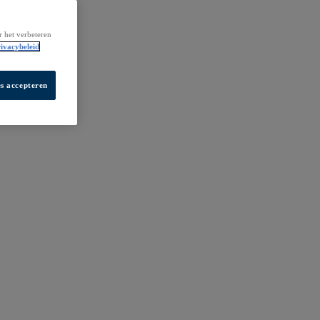
r het verbeteren
ivacybeleid
es accepteren