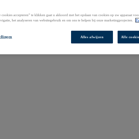
 cookies accepteren” te klikken gaat u akkoord met het opslaan van cookies op uw apparaat voo
vigatie, het analyseren van websitegebruik en om ons te helpen bij onze marketingprojecten.
Pr
ellingen
Alles afwijzen
Alle cooki