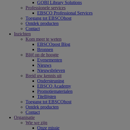
GOBI Library Solutions
Professionele services
EBSCO Professional Services
Toegang tot EBSCOhost
Ontdek producten
Contact
Inzichten
Kom meer te weten
EBSCOpost Blog
Bronnen
Blijf op de hoogte
Evenementen
Nieuws
Nieuwsbrieven
Breid uw kennis uit
Ondersteuning
EBSCO Academy
Promotiematerialen
Titellijsten
Toegang tot EBSCOhost
Ontdek producten
Contact
Organisatie
Wie we zijn
Onze missie