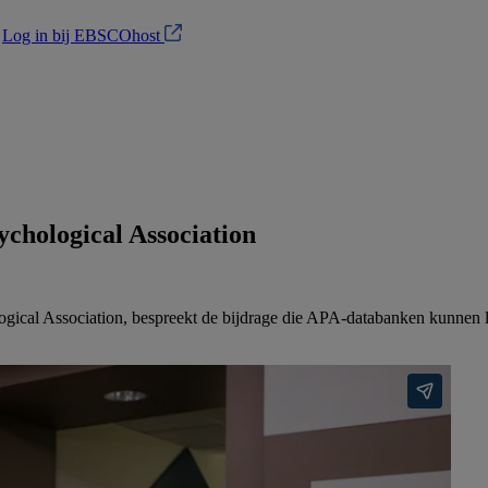
?
Log in bij EBSCOhost
chological Association
gical Association, bespreekt de bijdrage die APA-databanken kunnen 