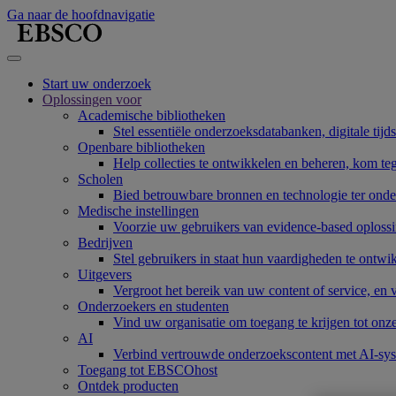
Ga naar de hoofdnavigatie
Start uw onderzoek
Oplossingen voor
Academische bibliotheken
Stel essentiële onderzoeksdatabanken, digitale tijd
Openbare bibliotheken
Help collecties te ontwikkelen en beheren, kom te
Scholen
Bied betrouwbare bronnen en technologie ter onde
Medische instellingen
Voorzie uw gebruikers van evidence-based oplossi
Bedrijven
Stel gebruikers in staat hun vaardigheden te ont
Uitgevers
Vergroot het bereik van uw content of service, en
Onderzoekers en studenten
Vind uw organisatie om toegang te krijgen tot onz
AI
Verbind vertrouwde onderzoekscontent met AI-sy
Toegang tot EBSCOhost
Ontdek producten