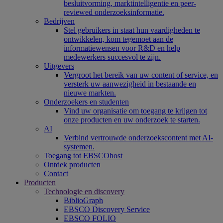
besluitvorming, marktintelligentie en peer-
reviewed onderzoeksinformatie.
Bedrijven
Stel gebruikers in staat hun vaardigheden te
ontwikkelen, kom tegemoet aan de
informatiewensen voor R&D en help
medewerkers succesvol te zijn.
Uitgevers
Vergroot het bereik van uw content of service, en
versterk uw aanwezigheid in bestaande en
nieuwe markten.
Onderzoekers en studenten
Vind uw organisatie om toegang te krijgen tot
onze producten en uw onderzoek te starten.
AI
Verbind vertrouwde onderzoekscontent met AI-
systemen.
Toegang tot EBSCOhost
Ontdek producten
Contact
Producten
Technologie en discovery
BiblioGraph
EBSCO Discovery Service
EBSCO FOLIO