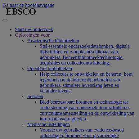
Ga naar de hoofdnavigatie
Start uw onderzoek
Oplossingen voor
Academische bibliotheken
Stel essentiële onderzoeksdatabanken, digitale
tijdschriften en e-books beschikbaar aan
gebruikers. Beheer bibliotheektechnologie,
acquisities en collectieontwikkeling.
Openbare bibliotheken
Help collecties te ontwikkelen en beheren, kom
tegemoet aan de informatiebehoeften van
gebruikers, stimuleer levenslang leren en
verander levens.
Scholen
Bied betrouwbare bronnen en technologie ter
ondersteuning van onderzoek door scholieren,
curriculumsamenstelling en de ontwikkeling van
informatievaardigheden.
Medische instellingen
Voorzie uw gebruikers van evidence-based
oplossingen, bronnen voor gezamenlijke