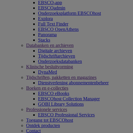
EBSCO-app
EBSCOadmin
Onderzoeksplatform EBSCOhost
Explora
Full Text Finder
EBSCO OpenAthens
Panorama
Stacks
Databanken en archieven
Digitale archieven
Tijdschriftarchieven
Onderzoeksdatabanken
Klinische besluitvorming
DynaMed
Tijdschriften, pakketten en magazines
Dienstverlening abonnementenbeheer
Boeken en e-collecties
EBSCO eBooks
EBSCOhost Collection Manager
GOBI Library Solutions
Professionele services
EBSCO Professional Services
Toegang tot EBSCOhost
Ontdek producten
Contact