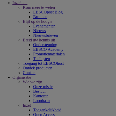
Inzichten
Kom meer te weten
EBSCOpost Blog
Bronnen
Blijf op de hoogte
Evenementen
Nieuws
Nieuwsbrieven
Breid uw kennis uit
Ondersteuning
EBSCO Academy
Promotiematerialen
Titellijsten
Toegang tot EBSCOhost
Ontdek producten
Contact
Organisatie
Wie we zijn
Onze missie
Bestuur
Kantoren
Loopbaan
Inzet
Toegankelijkheid
Open Access