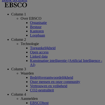
Bekijk document
Column 1
Over EBSCO
Organisatie
Bestuur
Kantoren
Loopbaan
Column 2
Technologie
Toegankelijkheid
Open access
Linked data
Kunstmatige intelligentie (Artificial Intelligence -
AI)
Column 3
Waarden
Bedrijfsverantwoordelijkheid
Onze mensen en onze community
Vertrouwen en veiligheid
CO2-neutraliteit
Column 4
Aanmelden
EBSCOhost