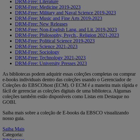
DRM-Free: Literature
DRM-Free: Medicine 2019-2023
DRM-Free: Military and Naval Science 2019-2023
DRM-Free: Music and Fine Arts 2019-2023
DRM-Free: New Releases
DRM-Free: Non-English Lang. and Lit. 2019-2023
DRM-Free: Philosophy, Psych., Religion 2021-2023
DRM-Free: Political Science 2019-2023
DRM-Free: Science 2021-2023
DRM-Free: Sociology
DRM-Free: Technology 2021-2023
DRM-Free: University Presses 2023
As bibliotecas podem adquirir essas coleções completas ou comprar
e-books individuais dentro das coleções usando o Gerenciador de
Coleções do EBSCOhost (ECM). O ECM é a maneira mais rápida e
fácil de gerenciar as coleções digitais de uma biblioteca. Algumas
coleções também estão disponíveis como Listas em Destaque no
GOBI.
Saiba mais sobre a coleção de E-books da EBSCO visualizando
nosso guia.
Saiba Mais
Categoria: