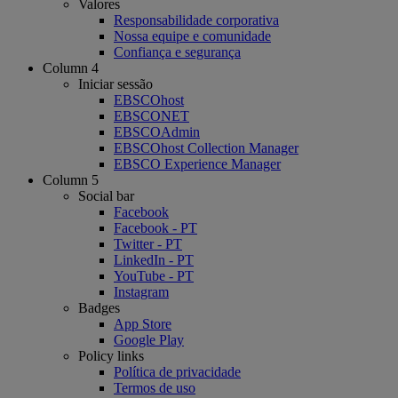
Valores
Responsabilidade corporativa
Nossa equipe e comunidade
Confiança e segurança
Column 4
Iniciar sessão
EBSCOhost
EBSCONET
EBSCOAdmin
EBSCOhost Collection Manager
EBSCO Experience Manager
Column 5
Social bar
Facebook
Facebook - PT
Twitter - PT
LinkedIn - PT
YouTube - PT
Instagram
Badges
App Store
Google Play
Policy links
Política de privacidade
Termos de uso