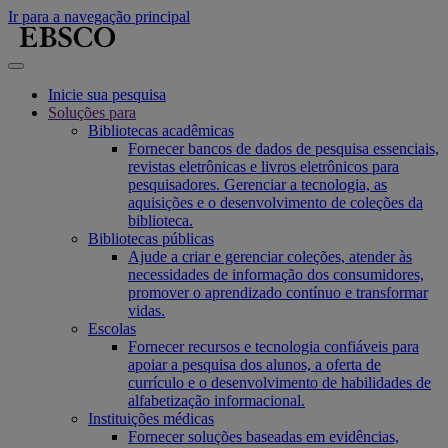
Ir para a navegação principal
Inicie sua pesquisa
Soluções para
Bibliotecas acadêmicas
Fornecer bancos de dados de pesquisa essenciais,
revistas eletrônicas e livros eletrônicos para
pesquisadores. Gerenciar a tecnologia, as
aquisições e o desenvolvimento de coleções da
biblioteca.
Bibliotecas públicas
Ajude a criar e gerenciar coleções, atender às
necessidades de informação dos consumidores,
promover o aprendizado contínuo e transformar
vidas.
Escolas
Fornecer recursos e tecnologia confiáveis para
apoiar a pesquisa dos alunos, a oferta de
currículo e o desenvolvimento de habilidades de
alfabetização informacional.
Instituições médicas
Fornecer soluções baseadas em evidências,