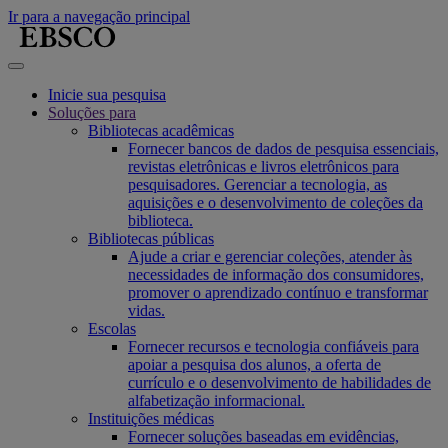
Ir para a navegação principal
Inicie sua pesquisa
Soluções para
Bibliotecas acadêmicas
Fornecer bancos de dados de pesquisa essenciais,
revistas eletrônicas e livros eletrônicos para
pesquisadores. Gerenciar a tecnologia, as
aquisições e o desenvolvimento de coleções da
biblioteca.
Bibliotecas públicas
Ajude a criar e gerenciar coleções, atender às
necessidades de informação dos consumidores,
promover o aprendizado contínuo e transformar
vidas.
Escolas
Fornecer recursos e tecnologia confiáveis para
apoiar a pesquisa dos alunos, a oferta de
currículo e o desenvolvimento de habilidades de
alfabetização informacional.
Instituições médicas
Fornecer soluções baseadas em evidências,