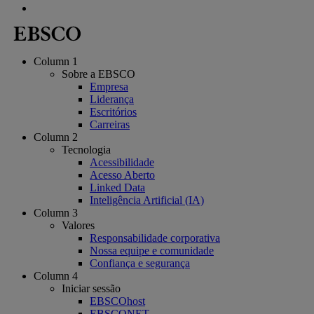
Column 1
Sobre a EBSCO
Empresa
Liderança
Escritórios
Carreiras
Column 2
Tecnologia
Acessibilidade
Acesso Aberto
Linked Data
Inteligência Artificial (IA)
Column 3
Valores
Responsabilidade corporativa
Nossa equipe e comunidade
Confiança e segurança
Column 4
Iniciar sessão
EBSCOhost
EBSCONET