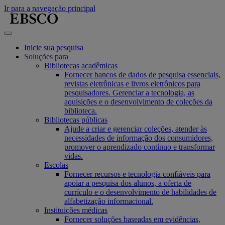
Ir para a navegação principal
Inicie sua pesquisa
Soluções para
Bibliotecas acadêmicas
Fornecer bancos de dados de pesquisa essenciais,
revistas eletrônicas e livros eletrônicos para
pesquisadores. Gerenciar a tecnologia, as
aquisições e o desenvolvimento de coleções da
biblioteca.
Bibliotecas públicas
Ajude a criar e gerenciar coleções, atender às
necessidades de informação dos consumidores,
promover o aprendizado contínuo e transformar
vidas.
Escolas
Fornecer recursos e tecnologia confiáveis para
apoiar a pesquisa dos alunos, a oferta de
currículo e o desenvolvimento de habilidades de
alfabetização informacional.
Instituições médicas
Fornecer soluções baseadas em evidências,