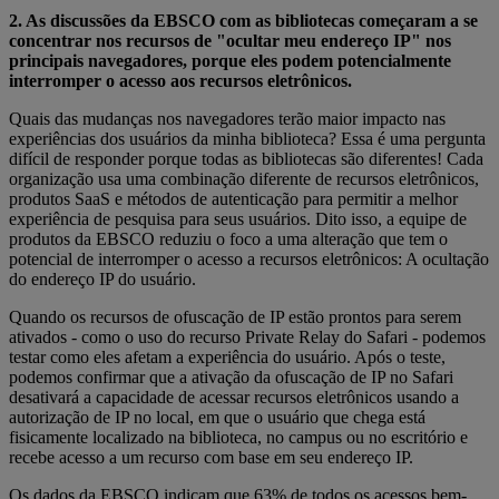
2. As discussões da EBSCO com as bibliotecas começaram a se
concentrar nos recursos de "ocultar meu endereço IP" nos
principais navegadores, porque eles podem potencialmente
interromper o acesso aos recursos eletrônicos.
Quais das mudanças nos navegadores terão maior impacto nas
experiências dos usuários da minha biblioteca? Essa é uma pergunta
difícil de responder porque todas as bibliotecas são diferentes! Cada
organização usa uma combinação diferente de recursos eletrônicos,
produtos SaaS e métodos de autenticação para permitir a melhor
experiência de pesquisa para seus usuários. Dito isso, a equipe de
produtos da EBSCO reduziu o foco a uma alteração que tem o
potencial de interromper o acesso a recursos eletrônicos: A ocultação
do endereço IP do usuário.
Quando os recursos de ofuscação de IP estão prontos para serem
ativados - como o uso do recurso Private Relay do Safari - podemos
testar como eles afetam a experiência do usuário. Após o teste,
podemos confirmar que a ativação da ofuscação de IP no Safari
desativará a capacidade de acessar recursos eletrônicos usando a
autorização de IP no local, em que o usuário que chega está
fisicamente localizado na biblioteca, no campus ou no escritório e
recebe acesso a um recurso com base em seu endereço IP.
Os dados da EBSCO indicam que 63% de todos os acessos bem-