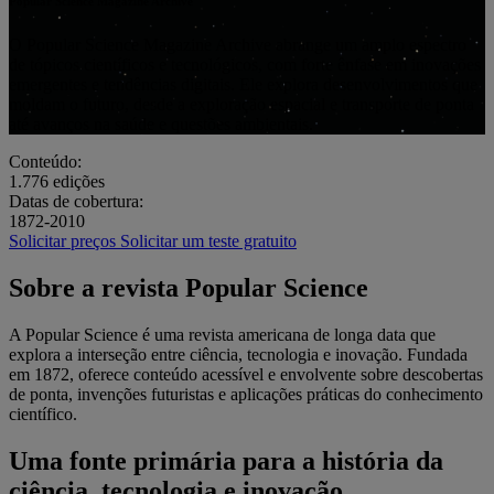
Popular Science Magazine Archive
O Popular Science Magazine Archive abrange um amplo espectro
de tópicos científicos e tecnológicos, com forte ênfase em inovações
emergentes e tendências digitais. Ele explora desenvolvimentos que
moldam o futuro, desde a exploração espacial e transporte de ponta
até avanços na saúde e questões ambientais.
Conteúdo:
1.776
edições
Datas de cobertura:
1872-2010
Solicitar preços
Solicitar um teste gratuito
Sobre a revista Popular Science
A Popular Science é uma revista americana de longa data que
explora a interseção entre ciência, tecnologia e inovação. Fundada
em 1872, oferece conteúdo acessível e envolvente sobre descobertas
de ponta, invenções futuristas e aplicações práticas do conhecimento
científico.
Uma fonte primária para a história da
ciência, tecnologia e inovação