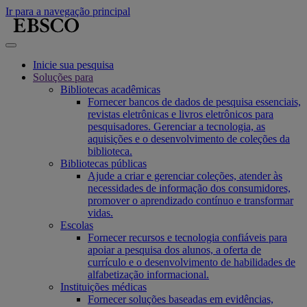
Ir para a navegação principal
Inicie sua pesquisa
Soluções para
Bibliotecas acadêmicas
Fornecer bancos de dados de pesquisa essenciais,
revistas eletrônicas e livros eletrônicos para
pesquisadores. Gerenciar a tecnologia, as
aquisições e o desenvolvimento de coleções da
biblioteca.
Bibliotecas públicas
Ajude a criar e gerenciar coleções, atender às
necessidades de informação dos consumidores,
promover o aprendizado contínuo e transformar
vidas.
Escolas
Fornecer recursos e tecnologia confiáveis para
apoiar a pesquisa dos alunos, a oferta de
currículo e o desenvolvimento de habilidades de
alfabetização informacional.
Instituições médicas
Fornecer soluções baseadas em evidências,