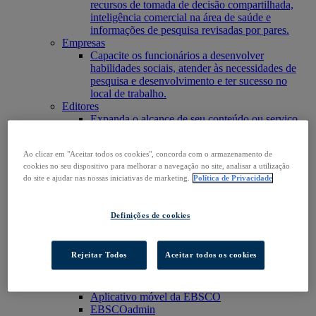
recursos de tomada de decisão compartilhada,
inteligência comercial na área de saúde e
informações de pesquisa revisadas por pares.
Empresas
Capacite os funcionários a desenvolver
habilidades sociais, atender às necessidades de
pesquisa e desenvolvimento e ter sucesso no
local de trabalho.
Editores
Expanda o alcance de seu conteúdo ou serviço,
aumente sua presença em novos mercados
existentes.
Ao clicar em "Aceitar todos os cookies", concorda com o armazenamento de
Pesquisadores e estudantes
cookies no seu dispositivo para melhorar a navegação no site, analisar a utilização
Encontre sua organização para acessar nossos
do site e ajudar nas nossas iniciativas de marketing.
Política de Privacidade
produtos e iniciar sua pesquisa.
Acesse o EBSCOhost
Explorar produtos
Definições de cookies
Entre em contato
Produtos
Tecnologia e Descoberta
Rejeitar Todos
Aceitar todos os cookies
BiblioGraph
EBSCO Discovery Service
EBSCO FOLIO
Aplicativo móvel da EBSCO
EBSCOadmin