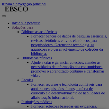
Ir para a navegação principal
Inicie sua pesquisa
Soluções para
Bibliotecas acadêmicas
Fornecer bancos de dados de pesquisa essenciais,
revistas eletrônicas e livros eletrônicos para
pesquisadores. Gerenciar a tecnologia, as
aquisições e o desenvolvimento de coleções da
biblioteca.
Bibliotecas públicas
Ajude a criar e gerenciar coleções, atender às
necessidades de informação dos consumidores,
promover o aprendizado contínuo e transformar
vidas.
Escolas
Fornecer recursos e tecnologia confiáveis para
apoiar a pesquisa dos alunos, a oferta de
currículo e o desenvolvimento de habilidades de
alfabetização informacional.
Instituições médicas
Fornecer soluções baseadas em evidências,