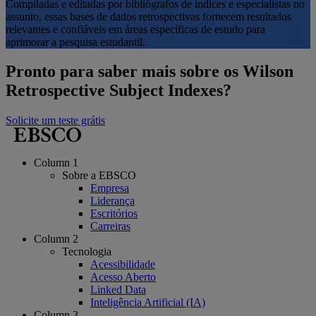
Compiladas e editadas por bibliógrafos de índices e especialistas no
assunto, essas bases de dados retrospectivas fornecem resultados
relevantes e confiáveis em áreas específicas de estudo para
aprimorar a pesquisa estudantil.
Pronto para saber mais sobre os Wilson
Retrospective Subject Indexes?
Solicite um teste grátis
Column 1
Sobre a EBSCO
Empresa
Liderança
Escritórios
Carreiras
Column 2
Tecnologia
Acessibilidade
Acesso Aberto
Linked Data
Inteligência Artificial (IA)
Column 3