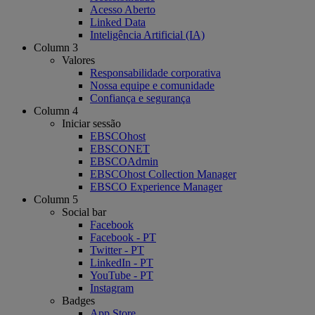
Acesso Aberto
Linked Data
Inteligência Artificial (IA)
Column 3
Valores
Responsabilidade corporativa
Nossa equipe e comunidade
Confiança e segurança
Column 4
Iniciar sessão
EBSCOhost
EBSCONET
EBSCOAdmin
EBSCOhost Collection Manager
EBSCO Experience Manager
Column 5
Social bar
Facebook
Facebook - PT
Twitter - PT
LinkedIn - PT
YouTube - PT
Instagram
Badges
App Store