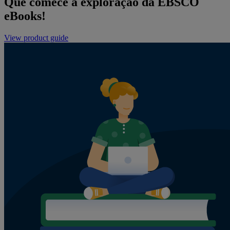
Que comece a exploração da EBSCO
eBooks!
View product guide