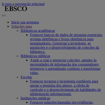
Ir para a navegação principal
Inicie sua pesquisa
Soluções para
Bibliotecas acadêmicas
Fornecer bancos de dados de pesquisa essenciais,
revistas eletrônicas e livros eletrônicos para
pesquisadores. Gerenciar a tecnologia, as
aquisições e o desenvolvimento de coleções da
biblioteca.
Bibliotecas públicas
Ajude a criar e gerenciar coleções, atender às
necessidades de informação dos consumidores,
promover o aprendizado contínuo e transformar
vidas.
Escolas
Fornecer recursos e tecnologia confiáveis para
apoiar a pesquisa dos alunos, a oferta de
currículo e o desenvolvimento de habilidades de
alfabetização informacional.
Instituições médicas
Fornecer soluções baseadas em evidências,