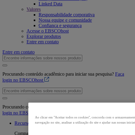
Linked Data
Valores
Responsabilidade corporativa
Nossa equipe e comunidade
Confiança e segurança
Acesse o EBSCOhost
Explorar produtos
Entre em contato
Entre em contato
Procurando conteúdo acadêmico para iniciar sua pesquisa?
Faça
login no EBSCOhost
Procurando conteúdo acadêmico para iniciar sua pesquisa?
Faça
login no EBSCOhost
Ao clicar em "Aceitar todos os cookies", concorda com o armazenamento
navegação no site, analisar a utilização do site e ajudar nas nossas inici
Recursos
Compartilhar