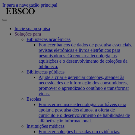
Ir para a navegação principal
Inicie sua pesquisa
Soluções para
Bibliotecas acadêmicas
Fornecer bancos de dados de pesquisa essenciais,
revistas eletrônicas e livros eletrônicos para
pesquisadores. Gerenciar a tecnologia, as
aquisições e o desenvolvimento de coleções da
biblioteca.
Bibliotecas públicas
Ajude a criar e gerenciar coleções, atender às
necessidades de informação dos consumidores,
promover o aprendizado contínuo e transformar
vidas.
Escolas
Fornecer recursos e tecnologia confiáveis para
apoiar a pesquisa dos alunos, a oferta de
currículo e o desenvolvimento de habilidades de
alfabetização informacional.
Instituições médicas
Fornecer soluções baseadas em evidências,