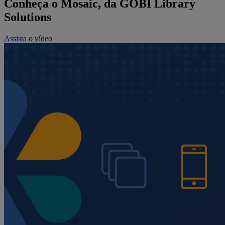
Conheça o Mosaic, da GOBI Library
Solutions
Assista o vídeo