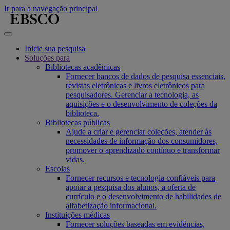
Ir para a navegação principal
Inicie sua pesquisa
Soluções para
Bibliotecas acadêmicas
Fornecer bancos de dados de pesquisa essenciais,
revistas eletrônicas e livros eletrônicos para
pesquisadores. Gerenciar a tecnologia, as
aquisições e o desenvolvimento de coleções da
biblioteca.
Bibliotecas públicas
Ajude a criar e gerenciar coleções, atender às
necessidades de informação dos consumidores,
promover o aprendizado contínuo e transformar
vidas.
Escolas
Fornecer recursos e tecnologia confiáveis para
apoiar a pesquisa dos alunos, a oferta de
currículo e o desenvolvimento de habilidades de
alfabetização informacional.
Instituições médicas
Fornecer soluções baseadas em evidências,