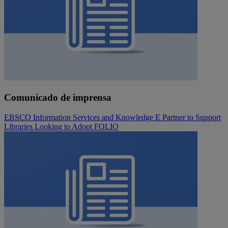
Comunicado de imprensa
EBSCO Information Services and Knowledge E Partner to Support
Libraries Looking to Adopt FOLIO