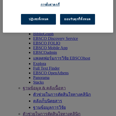
เข้าใช้งาน EBSCOhost
การตั้งค่าคุกกี้
สำรวจผลิตภัณฑ์
ติดต่อเรา
ปฏิเสธทั้งหมด
ยอมรับคุกกี้ทั้งหมด
ผลิตภัณฑ์
เทคโนโลยี และการสืบค้น
BiblioGraph
EBSCO Discovery Service
EBSCO FOLIO
EBSCO Mobile App
EBSCOadmin
แพลตฟอร์มการวิจัย EBSCOhost
Explora
Full Text Finder
EBSCO OpenAthens
Panorama
Stacks
ฐานข้อมูล & คลังเนื้อหา
ตัวช่วยในการตัดสินใจทางคลินิก
คลังเก็บนิตยสาร
ฐานข้อมูลการวิจัย
ตัวช่วยในการตัดสินใจทางคลินิก