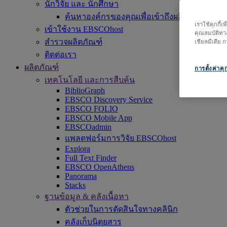
นักวิจัย และ นักศึกษา
ค้นหาองค์กรของคุณเพื่อเข้าถึงผลิตภัณฑ์ของเรา 
เราใช้คุกกี้
เข้าใช้งาน EBSCOhost
คุณสมบัติทาง
สำรวจผลิตภัณฑ์
เชียลมีเดีย
ติดต่อเรา
ผลิตภัณฑ์
การตั้งค่าคุก
เทคโนโลยี และการสืบค้น
BiblioGraph
EBSCO Discovery Service
EBSCO FOLIO
EBSCO Mobile App
EBSCOadmin
แพลตฟอร์มการวิจัย EBSCOhost
Explora
Full Text Finder
EBSCO OpenAthens
Panorama
Stacks
ฐานข้อมูล & คลังเนื้อหา
ตัวช่วยในการตัดสินใจทางคลินิก
คลังเก็บนิตยสาร