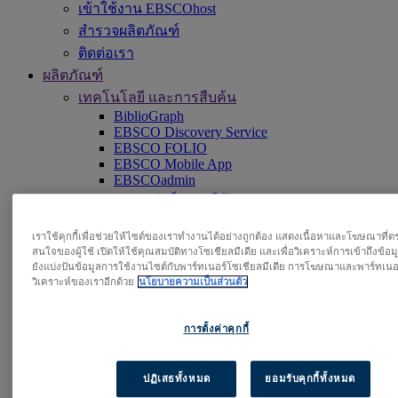
เข้าใช้งาน EBSCOhost
สำรวจผลิตภัณฑ์
ติดต่อเรา
ผลิตภัณฑ์
เทคโนโลยี และการสืบค้น
BiblioGraph
EBSCO Discovery Service
EBSCO FOLIO
EBSCO Mobile App
EBSCOadmin
แพลตฟอร์มการวิจัย EBSCOhost
Explora
Full Text Finder
เราใช้คุกกี้เพื่อช่วยให้ไซต์ของเราทำงานได้อย่างถูกต้อง แสดงเนื้อหาและโฆษณาที่
EBSCO OpenAthens
สนใจของผู้ใช้ เปิดให้ใช้คุณสมบัติทางโซเชียลมีเดีย และเพื่อวิเคราะห์การเข้าถึงข้อ
Panorama
ยังแบ่งปันข้อมูลการใช้งานไซต์กับพาร์ทเนอร์โซเชียลมีเดีย การโฆษณาและพาร์ทเนอ
Stacks
วิเคราะห์ของเราอีกด้วย
นโยบายความเป็นส่วนตัว
ฐานข้อมูล & คลังเนื้อหา
ตัวช่วยในการตัดสินใจทางคลินิก
การตั้งค่าคุกกี้
คลังเก็บนิตยสาร
ฐานข้อมูลการวิจัย
ปฏิเสธทั้งหมด
ยอมรับคุกกี้ทั้งหมด
ตัวช่วยในการตัดสินใจทางคลินิก