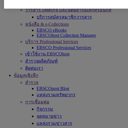
DynaMed
วารสาร แพ็คเกจ และนิตยสารอิเล็กทรอนิกส์
บริการสมัครสมาชิกวารสาร
หนังสือ & e-Collections
EBSCO eBooks
EBSCOhost Collection Manager
บริการ Professional Services
EBSCO Professional Services
เข้าใช้งาน EBSCOhost
สำรวจผลิตภัณฑ์
ติดต่อเรา
ข้อมูลเชิงลึก
สำรวจ
EBSCOpost Blog
แหล่งรวมทรัพยากร
การเชื่อมต่อ
กิจกรรม
จดหมายข่าว
แหล่งรวมข่าวสาร