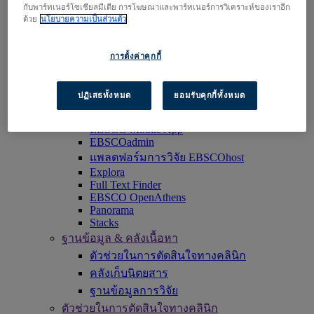
เข้าใช้งาน EBSCOhost
กับพาร์ทเนอร์โซเชียลมีเดีย การโฆษณาและพาร์ทเนอร์การวิเคราะห์ของเราอีก
ด้วย
นโยบายความเป็นส่วนตัว
สำรวจผลิตภัณฑ์
ติดต่อเรา
การตั้งค่าคุกกี้
ผลิตภัณฑ์
เทคโนโลยี และการสืบค้น
BiblioGraph
ปฏิเสธทั้งหมด
ยอมรับคุกกี้ทั้งหมด
EBSCO Discovery Service
EBSCO FOLIO
EBSCO Mobile App
EBSCOadmin
แพลตฟอร์มการวิจัย EBSCOhost
Explora
Full Text Finder
EBSCO OpenAthens
Panorama
Stacks
ฐานข้อมูล & คลังเนื้อหา
ตัวช่วยในการตัดสินใจทางคลินิก
คลังเก็บนิตยสาร
ฐานข้อมูลการวิจัย
ตัวช่วยในการตัดสินใจทางคลินิก