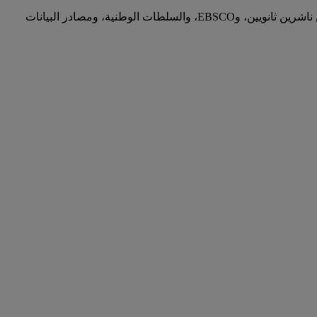
مثال لتوسيع استفسارات الموضوعات باستخدام USI: يتم توسيع نطاق البحث عن "الجراحات التجميلية" إلى المفردات المُتحكم بها التالية من ناشرين ثانويين، وEBSCO، والسلطات الوطنية، ومصادر البيانات