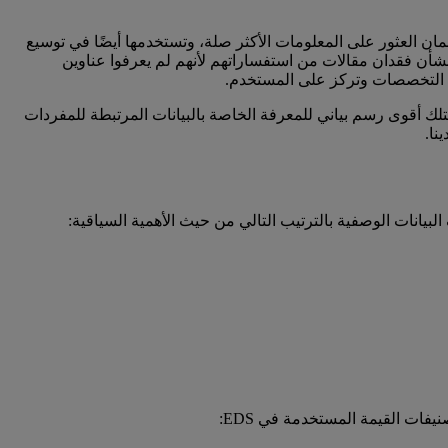
ءمة البحث لضمان العثور على المعلومات الأكثر صلة، وتستخدمها أيضًا في توسيع
بشأن فقدان مقالات من استفساراتهم لأنهم لم يعرفوا عناوين
عامل EBSCO مع المفردات المتحكم بها ومع فهرسة الموضوعات باحترام لا يوجد عادةً في مجال استكشاف الأبحاث، فإن EBSCO تمتلك أقوى رسم بياني للمعرفة الخاصة بالبيانات المرتبطة للمفردات
يفات القيمة المستخدمة في EDS: