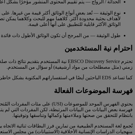
الحداثة / الرواج — يتم تقييم المحتوى المنشور مؤخرًا بشكل أع
نوع الوثيقة — تُعد بعض أنواع الوثائق أكثر قيمة من غيرها. على 
لأهداف بحثية محدودة أكثر. كلاهما مهم للبحث وكلاهما يمكن تص
الوثائق الأكثر قابلية للتطبيق على أنها أعلى قيمة.
طول الوثيقة — من المرجح أن تكون الوثائق الأطول ذات فائدة
احترام نية المستخدمين
تحترم EBSCO Discovery Service نية المس
زمني (مثل مصطلحات من مواد أرشيفية) أو سؤال من المستخدم.
كما تساعد EDS الباحثين أيضًا في استفساراتهم المكتوبة بشكل خاطئ من خلال ميزات التصحيح التلقائي والإكمال التلقائي التي تساعد المستخدمين على العثور بسرعة على سلاسل البحث الشائعة.
فهرسة الموضوعات الفعالة
بانتظام للتحقق من صحتها وملاءمتها وكمالها وتناسقها وتوقيتها.
تُجمع لغة المستخدم الطبيعية من تمارين فرز البطاقات ثنائية الاتج
منهجيات الدراسات الإنسانية الأخلاقية (الاستبيانات) من مجلس الاستعرا