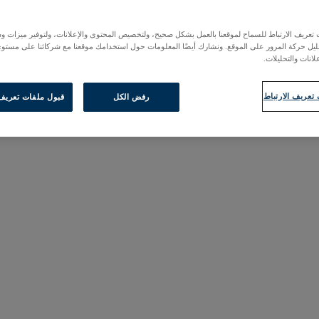
عريف الارتباط للسماح لموقعنا بالعمل بشكل صحيح، ولتخصيص المحتوى والإعلانات، ولتوفير ميزات وس
حليل حركة المرور على الموقع. ونشارك أيضًا المعلومات حول استخدامك موقعنا مع شركائنا على مستو
لانات والتحليلات.
تعريف الارتباط
رفض الكل
قبول ملفات تعريف ا