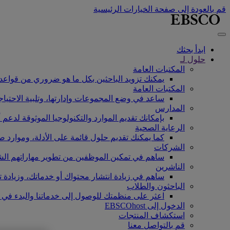
قم بالعودة إلى صفحة الخيارات الرئيسية
ابدأ بحثك
حلول لـ
المكتبات العامة
يمكنك تزويد الباحثين بكل ما هو ضروري من قواعد ب
المكتبات العامة
ساعد في وضع المجموعات وإدارتها، وتلبية الاحتياجا
المدارس
بإمكانك تقديم الموارد والتكنولوجيا الموثوقة لدعم 
الرعاية الصحية
كما يمكنك تقديم حلول قائمة على الأدلة، وموارد ص
الشركات
ساهم في تمكين الموظفين من تطوير مهاراتهم الشخ
الناشرين
ساهم في زيادة انتشار محتواك أو خدماتك، وزيادة ت
الباحثون والطلاب
اعثر على منظمتك للوصول إلى خدماتنا والبدء في 
الدخول إلى EBSCOhost
استكشاف المنتجات
قم بالتواصل معنا