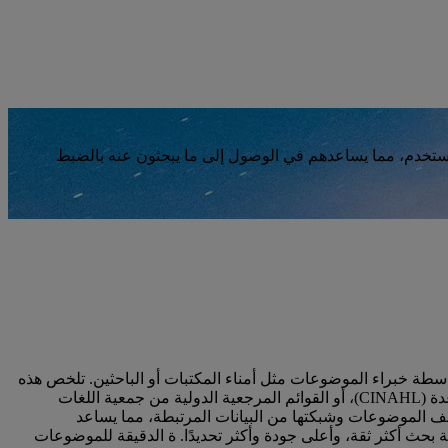
ع نية المستخدم، مما يساعدهم في الوصول إلى ما يبحثون عنه بالضبط
اسطة خبراء الموضوعات مثل أمناء المكتبات أو الباحثين. تلخص هذه
المفردات، مثل تلك المتاحة عبر PsycInfo من الجمعية الامريكية لعلم النفس (APA)، أو الفهرس التراكمي لمؤلفات التمريض والصحة المساعدة (CINAHL)، أو القوائم المرجعية الدولية من جمعية اللغات
ميز EBSCO Discovery Service ببحثها ذي النقرة الواحدة عبر مختلف الموضوعات وشبكتها من البيانات المرتبطة، مما يساعد
ث أكثر ثقة، وأعلى جودة وأكثر تحديدًا. ة الدقيقة للموضوعات