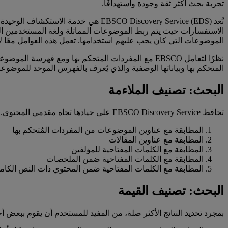
تجربة بحث أكثر ثقة وجودة واستهدافًا.
تُعد EBSCO Discovery Service (EDS) 
الاستفسارات حيث يتم ربط الموضوعات المماثلة ولغة المستخدمين الطب
الموضوعات التي كان يجب عليهم استخدامها. تعمل هذه العوامل معًا لإنشاء رحلة بحث داخل EDS تتميز بكونها ذات صلة بشكل كبي
المتحكم بها وبياناتها الوصفية والذي يُعرف بالفهرس الموحد للموضوعات (USI)، وهو يُعد الأساس الرئيسي لخوارزمية ملاءمة محرك البحث
البحث: تصنيف الملاءمة
تحافظ EBSCO Discovery Service على حيادها تجاه مقدمي المحتوى. تُفضل نتائج البحث الملاءمة عن استفسارات المستخدمين، حيث تُصنف البيانات الوصفية بالترتيب التالي من حيث الأهمية السياقية:
المطابقة مع عناوين الموضوعات من المفردات المُتحكم بها
المطابقة مع عناوين المقالات
المطابقة مع الكلمات المفتاحية للمؤلفين
المطابقة مع الكلمات المفتاحية ضمن الملخصات
المطابقة مع الكلمات المفتاحية ضمن المحتوي ذات النص الكام
البحث: تصنيف القيمة
بمجرد تحديد النتائج الأكثر صلة، من المفيد للمستخدم أن يقوم ببعض أح