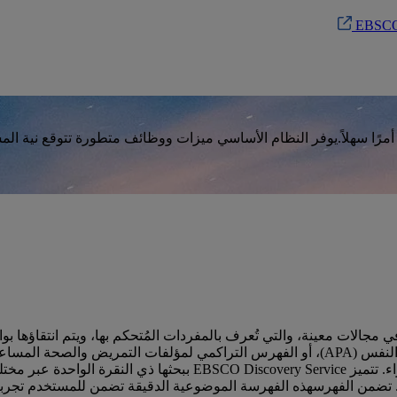
 البحث المتعمق أمرًا سهلاً.يوفر النظام الأساسي ميزات ووظائف متطورة تتوق
الات معينة، والتي تُعرف بالمفردات المُتحكم بها، ويتم انتقاؤها بو
المعاصرة (MLA)، المحتوى باستخدام علامات موضوعية يطبقها الخبراء. تت
ضمن الفهرسهذه الفهرسة الموضوعية الدقيقة تضمن للمستخدم تجربة بح