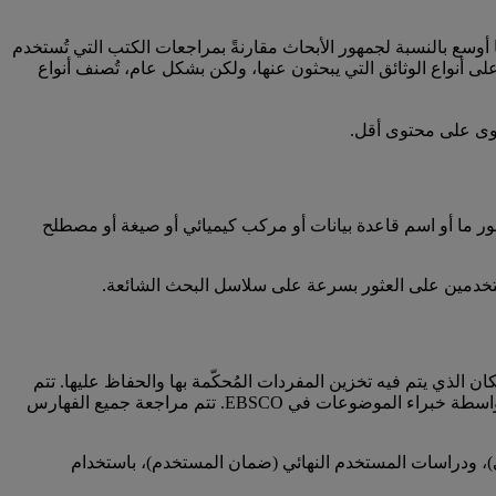
ها أوسع بالنسبة لجمهور الأبحاث مقارنةً بمراجعات الكتب التي تُستخدم
 أنواع الوثائق التي يبحثون عنها، ولكن بشكل عام، تُصنف أنواع
توى على محتوى أقل.
و اسم منشور ما أو اسم قاعدة بيانات أو مركب كيميائي أو صيغة أو مصطلح
د للموضوعات (USI) على مئات المفردات المُتحكم بها متعددة التخصصات. يُعد الرسم البياني المعرفي في EDS هو المكان الذي يتم فيه تخزين المفردات المُحكّمة بها والحفاظ عليها. تتم
فهرسة بعض البيانات من البيانات المرتبطة، لكن المفردات التي لم يتم تنسيقها كبيانات مرتبطة وكلغة المستخدم الطبيعية تخضع للفهرسة بواسطة خبراء الموضوعات في EBSCO. تتم مراجعة جميع الفهارس
ي)، ودراسات المستخدم النهائي (ضمان المستخدم)، باستخدام