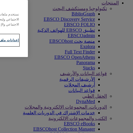
المنتجات
تكنولوجيا ومستكشف البحث
BiblioGraph
نستخدم ملفات ت
EBSCO Discovery Service
الاجتماعي ولت
EBSCO FOLIO
الاجتماعي والإع
تطبيق EBSCO للهواتف الذكية
EBSCOadmin
إعدادات ملف 
منصة بحث EBSCOhost
Explora
Full Text Finder
EBSCO OpenAthens
Panorama
Stacks
قواعد البيانات والأرشيف
الأرشيفات الرقمية
أرشيف المجلات
قواعد البيانات
الحقل الطبي
DynaMed
الدوريات، المجموعات الإلكترونية والمجلات
خدمات الإشتراك في الدوريات العلمية
الكتب والمجموعات الإلكترونية
EBSCO eBooks
EBSCOhost Collection Manager