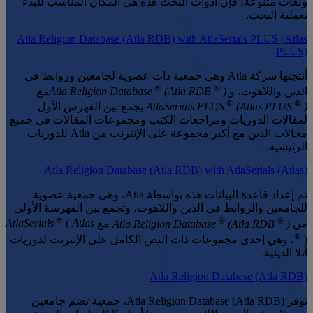
ولغات متنوعة، فإن أدوات البحث هذه هي المكان المناسب للبدء
بعملية البحث.
Atla Religion Database (Atla RDB) with AtlaSerials PLUS (Atlas
PLUS)
أنتجتها شركة Atla وهي جمعية ذات عضوية لجامعين وروابط في
®
®
الدين واللاهوت، و
Atla Religion Database
(Atla RDB
)مع
®
®
)
(Atlas PLUS
AtlaSerials PLUS
يجمع بين الفهرس الأول
لمقالات الدوريات ومراجعات الكتب ومجموعات المقالات في جميع
مجالات الدين مع أكبر مجموعة على الإنترنت من Atla للدوريات
الرئيسية.
Atla Religion Database (Atla RDB) with AtlaSerials (Atlas)
تم إعداد قاعدة البيانات هذه بواسطة Atla، وهي جمعية عضوية
للجامعين والروابط في الدين واللاهوت، وتجمع بين الفهرسة الأولى
®
®
®
من
Atla Religion Database
)
(Atla RDB
مع
AtlaSerials
Atlas
(
®
)، وهي إحدى مجموعات ذات النص الكامل على الإنترنت لدوريات
أتلا الدينية.
Atla Religion Database (Atla RDB)
توفر Atla Religion Database (Atla RDB)، جمعية تضم جامعين