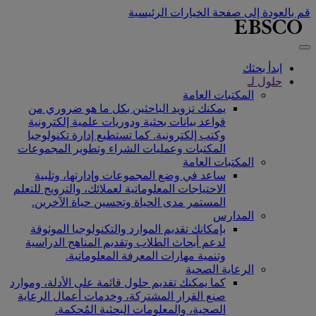
قم بالعودة إلى صفحة الخيارات الرئيسية
ابدأ بحثك
حلول لـ
المكتبات العامة
يمكنك تزويد الباحثين بكل ما هو ضروري من
قواعد بيانات بحثية ودوريات علمية إلكترونية
وكتب إلكترونية. كما تستطيع إدارة تكنولوجيا
المكتبات وعمليات الشراء وتطوير المجموعات
المكتبات العامة
ساعد في وضع المجموعات وإدارتها، وتلبية
الاحتياجات المعلوماتية لعملائك، والترويج للتعلم
المستمر مدى الحياة وتحسين حياة الآخرين.
المدارس
بإمكانك تقديم الموارد والتكنولوجيا الموثوقة
لدعم أبحاث الطلاب وتقديم المناهج الدراسية
وتنمية مهارات المعرفة المعلوماتية.
الرعاية الصحية
كما يمكنك تقديم حلول قائمة على الأدلة، وموارد
صنع القرار المشتركة، وخدمات أعمال الرعاية
الصحية، والمعلومات البحثية المُحكمة.