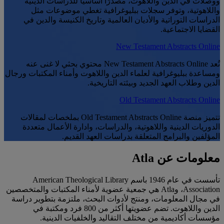
ووصلات في الدين واللاهوت، مصدرًا أساسيًا للدراسات الدينية
واللاهوتية، وتوفر سجلات ببليوغرافية تغطي موضوعات مثل
الدراسات التوراتية والأديان العالمية وتاريخ الكنيسة والدين في
القضايا الاجتماعية.
New Testament Abstracts Online
تُعد New Testament Abstracts Online محتوي بحثي لا غنى عنه
ومساعدة ببليوغرافية لعلماء الدين واللاهوت وأمناء المكتبات ورجال
الدين وطلاب العهد الجديد وبيئته التاريخية.
Old Testament Abstracts Online
تتميز منصة Old Testament Abstracts Online بملخصات لمقالات
الدوريات الدينية واللاهوتية، والدراسات، وادارة الأعمال متعددة
المؤلفين والبرامج المتعلقة بدراسات العهد القديم.
معلومات عن Atla
تأسست في عام 1946 باسم American Theological Library
Association، وAtla هي جمعية عضوية لأمناء المكتبات والمتخصصين
في مجال المعلومات، ومنتج لأدوات البحث، ملتزمة بتطوير دراسة
الدين واللاهوت. تضم عضويتها أكثر من 800 فرد ومكتبة في
مؤسسات أكاديمية من مختلف التقاليد والخلفيات الدينية.