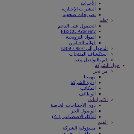
الأحداث
النشرات الإخبارية
تصريحات صحفيه
تعلم
الحصول على الدعم
EBSCO Academy
المواد الترويجية
قوائم العناوين
الدخول إلى EBSCOhost
استكشاف المنتجات
قم بالتواصل معنا
حول الشركة
من نحن
مهمتنا
إدارة الشركة
المكاتب
الوظائف
الالتزامات
ذوي الاحتياجات الخاصة
الوصول الحر
الذكاء الاصطناعي (AI)
القيم
مسؤولية الشركة
موظفونا ومجتمعنا