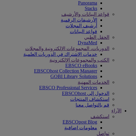
Panorama
Stacks
قواعد البيانات والأرشيف
الأرشيفات الرقمية
أرشيف المجلات
قواعد البيانات
الحقل الطبي
DynaMed
الدوريات، المجموعات الإلكترونية والمجلات
خدمات الإشتراك في الدوريات العلمية
الكتب والمجموعات الإلكترونية
EBSCO eBooks
EBSCOhost Collection Manager
GOBI Library Solutions
الخدمات المهنية
EBSCO Professional Services
الدخول إلى EBSCOhost
استكشاف المنتجات
قم بالتواصل معنا
الآراء
استكشف
EBSCOpost Blog
معلومات اضافية
تواصل