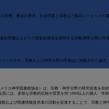
世界の宗教、教会の歴史、社会問題と宗教など幅広いトピックの
されたリソースで、新約聖書およびその歴史的環境を研究する宗教/神学
on の提携によって制作されたリソースです。宗教および神学分野の学術誌に
brary Association / アメリカ神学図書館協会）は、宗教・神学
員には、多様な宗教的伝統や背景を持つ800以上の個人・学
、図書館および関連情報提供者の活動を促進することで、宗教と