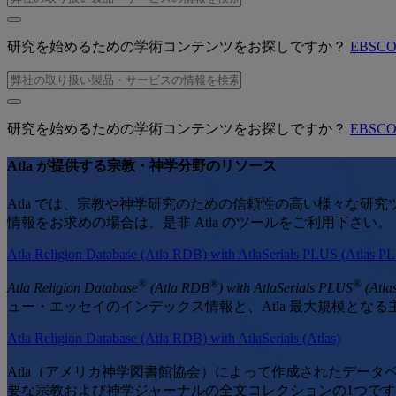
研究を始めるための学術コンテンツをお探しですか？
EBSC
研究を始めるための学術コンテンツをお探しですか？
EBSC
Atla が提供する宗教・神学分野のリソース
Atla では、宗教や神学研究のための信頼性の高い様々な
情報をお求めの場合は、是非 Atla のツールをご利用下さい。
Atla Religion Database (Atla RDB) with AtlaSerials PLUS (Atlas P
®
®
®
Atla Religion Database
(Atla RDB
) with AtlaSerials PLUS
(Atla
ュー・エッセイのインデックス情報と、Atla 最大規模と
Atla Religion Database (Atla RDB) with AtlaSerials (Atlas)
Atla（アメリカ神学図書館協会）によって作成されたデータ
要な宗教および神学ジャーナルの全文コレクションの1つで