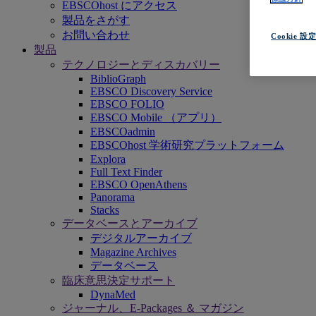
EBSCOhost にアクセス
製品をさがす
お問い合わせ
Cookie 設
製品
テクノロジーとディスカバリー
BiblioGraph
EBSCO Discovery Service
EBSCO FOLIO
EBSCO Mobile （アプリ）
EBSCOadmin
EBSCOhost 学術研究プラットフォーム
Explora
Full Text Finder
EBSCO OpenAthens
Panorama
Stacks
データベースとアーカイブ
デジタルアーカイブ
Magazine Archives
データベース
臨床意思決定サポート
DynaMed
ジャーナル、E-Packages ＆ マガジン