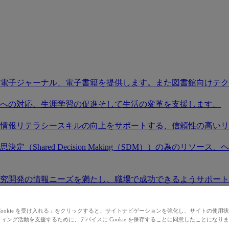
電子ジャーナル、電子書籍を提供します。また図書館向けテク
への対応、生涯学習の促進そして生活の変革を支援します。
情報リテラシースキルの向上をサポートする、信頼性の高いリ
（Shared Decision Making（SDM））の為のリ
究開発の情報ニーズを満たし、職場で成功できるようサポート
度を広げ、既存、もしくは新規の市場での存在感を高めます。
Cookie を受け入れる」をクリックすると、サイトナビゲーションを強化し、サイトの使用
ィング活動を支援するために、デバイスに Cookie を保存することに同意したことになり
社製品にアクセスし検索を始めましょう。