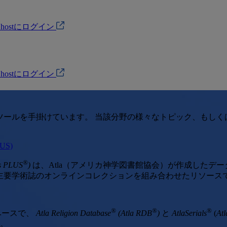
Ohostにログイン
Ohostにログイン
研究ツールを手掛けています。 当該分野の様々なトピック、もし
LUS)
®
s PLUS
)
は、Atla（アメリカ神学図書館協会）が作成したデ
なる主要学術誌のオンラインコレクションを組み合わせたリソース
®
®
®
ベースで、
Atla Religion Database
(Atla RDB
)
と
AtlaSerials
(
Atl
す。