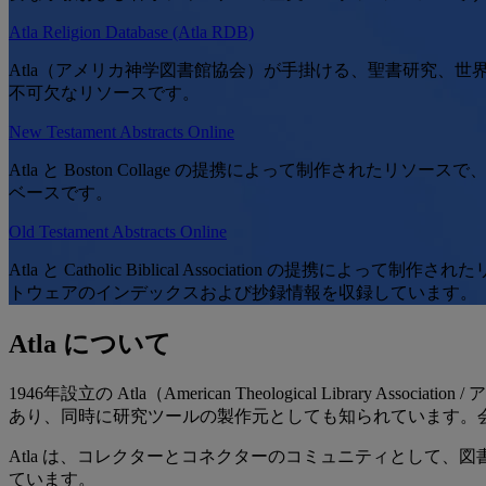
Atla Religion Database (Atla RDB)
Atla（アメリカ神学図書館協会）が手掛ける、聖書研究、
不可欠なリソースです。
New Testament Abstracts Online
Atla と Boston Collage の提携によって制作
ベースです。
Old Testament Abstracts Online
Atla と Catholic Biblical Associati
トウェアのインデックスおよび抄録情報を収録しています。
Atla について
1946年設立の Atla（American Theological Li
あり、同時に研究ツールの製作元としても知られています。会
Atla は、コレクターとコネクターのコミュニティとして
ています。