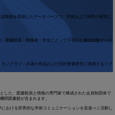
書誌情報を収録したデータベースで、宗教および神学の研究に
分野の学者・図書館員・聖職者・学生にとって不可欠な書誌情報データ
掲載された論文・モノグラフ・共著の作品および旧約聖書研究に関連するソフ
分野の研究促進を目的とした、図書館員と情報の専門家で構成された会員制団体で
術機関図書館が含まれます。
神学における世界的な学術コミュニケーションを促進べく活動し