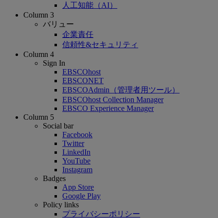
人工知能（AI）
Column 3
バリュー
企業責任
信頼性&セキュリティ
Column 4
Sign In
EBSCOhost
EBSCONET
EBSCOAdmin（管理者用ツール）
EBSCOhost Collection Manager
EBSCO Experience Manager
Column 5
Social bar
Facebook
Twitter
LinkedIn
YouTube
Instagram
Badges
App Store
Google Play
Policy links
プライバシーポリシー