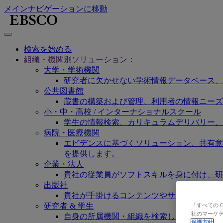
メインナビゲーションに移動
検索を始める
組織・機関別ソリューション：
大学・学術機関
研究者に欠かせない学術情報データベース、
公共図書館
蔵書の構築および管理、利用者の情報ニーズ
小・中・高校 / インターナショナルスクール
学生の情報検索、カリキュラムデリバリー、
病院・医療機関
エビデンスに基づくソリューション、共有意思決定
を提供します。
企業・法人
貴社の従業員がソフトスキルを身に付け、研
出版社
貴社が手掛けるコンテンツやサービスの認知
研究者 & 学生
「すべての 
社のマーケテ
自身の所属機関・組織を検索し、ご契約の弊
保護方針