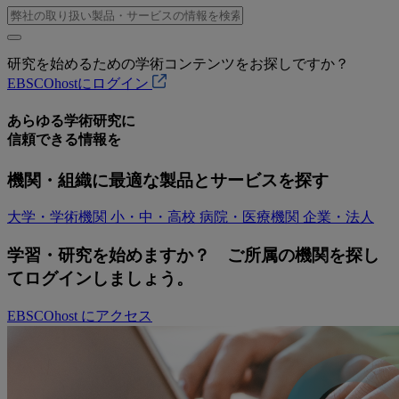
研究を始めるための学術コンテンツをお探しですか？
EBSCOhostにログイン
あらゆる
学術研究に
信頼できる
情報を
機関・組織に最適な製品とサービスを探す
大学・学術機関
小・中・高校
病院・医療機関
企業・法人
学習・研究を始めますか？ ご所属の機関を探し
てログインしましょう。
EBSCOhost にアクセス