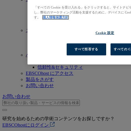
私たちのミッション
「すべての Cookie を受け入れる」をクリックすると、サイト
経営陣
し、弊社のマーケティング活動を支援するために、デバイスに Coo
事業拠点一覧
す。
個人情報保護方針
採用情報（英語）
コミットメント
Cookie 設定
アクセシビリティ
オープンアクセス
人工知能（AI）
すべて拒否する
すべての C
バリュー
企業責任
信頼性&セキュリティ
EBSCOhost にアクセス
製品をさがす
お問い合わせ
お問い合わせ
研究を始めるための学術コンテンツをお探しですか？
EBSCOhostにログイン