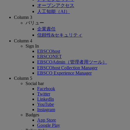
オープンアクセス
人工知能（AI）
Column 3
バリュー
企業責任
信頼性&セキュリティ
Column 4
Sign In
EBSCOhost
EBSCONET
EBSCOAdmin（管理者用ツール）
EBSCOhost Collection Manager
EBSCO Experience Manager
Column 5
Social bar
Facebook
Twitter
LinkedIn
YouTube
Instagram
Badges
App Store
Google Play