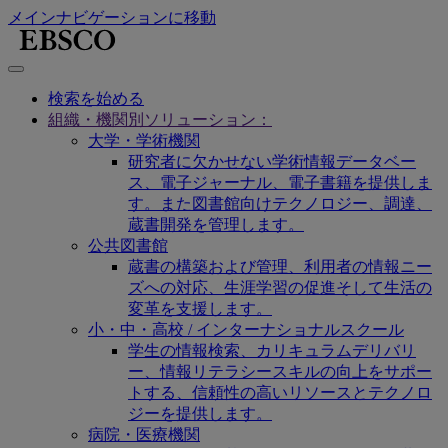
メインナビゲーションに移動
検索を始める
組織・機関別ソリューション：
大学・学術機関
研究者に欠かせない学術情報データベー
ス、電子ジャーナル、電子書籍を提供しま
す。また図書館向けテクノロジー、調達、
蔵書開発を管理します。
公共図書館
蔵書の構築および管理、利用者の情報ニー
ズへの対応、生涯学習の促進そして生活の
変革を支援します。
小・中・高校 / インターナショナルスクール
学生の情報検索、カリキュラムデリバリ
ー、情報リテラシースキルの向上をサポー
トする、信頼性の高いリソースとテクノロ
ジーを提供します。
病院・医療機関