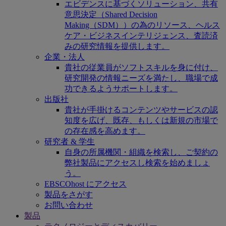
エビデンスに基づくソリューション、共有
意思決定（Shared Decision
Making（SDM））の為のリソース、ヘルス
ケア・ビジネスインテリジェンス、査読済
みの研究情報を提供します。
企業・法人
貴社の従業員がソフトスキルを身に付け、
研究開発の情報ニーズを満たし、職場で成
功できるようサポートします。
出版社
貴社が手掛けるコンテンツやサービスの認
知度を広げ、既存、もしくは新規の市場で
の存在感を高めます。
研究者 & 学生
自身の所属機関・組織を検索し、ご契約の
弊社製品にアクセスし検索を始めましょ
う。
EBSCOhost にアクセス
製品をさがす
お問い合わせ
製品