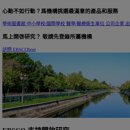
心動不如行動？爲機構挑選最滿意的產品和服務
學術圖書館
中小學校/國際學校
醫學/醫療衛生單位
公司企業
出
馬上開啓研究？ 敬請先登錄所屬機構
訪問 EBSCOhost