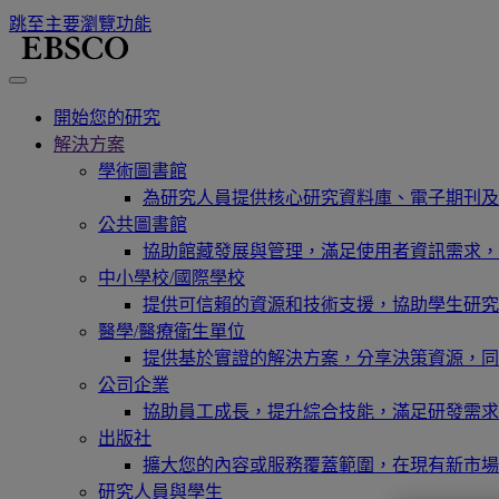
跳至主要瀏覽功能
開始您的研究
解決方案
學術圖書館
為研究人員提供核心研究資料庫、電子期刊及
公共圖書館
協助館藏發展與管理，滿足使用者資訊需求，
中小學校/國際學校
提供可信賴的資源和技術支援，協助學生研究
醫學/醫療衛生單位
提供基於實證的解決方案，分享決策資源，同
公司企業
協助員工成長，提升綜合技能，滿足研發需求
出版社
擴大您的內容或服務覆蓋範圍，在現有新市場
研究人員與學生