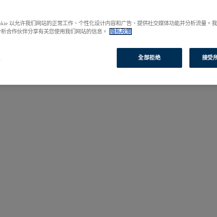
啟您的研究之旅。
ookie 以允许我们网站的正常工作、个性化设计内容和广告、提供社交媒体功能并分析流量。
分析合作伙伴分享有关您使用我们网站的信息。
隐私政策
置
全部拒绝
接受所