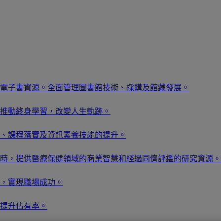
電子書資源。全面管理圖書館技術、採購及館藏發展。
推動終身學習，改變人生軌跡。
、課程落實及資訊素養技能的提升。
時，提供醫療保健領域的商業智慧和經過同儕評鑑的研究資源。
，實現職場成功。
提升佔有率。