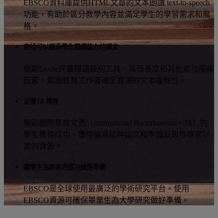
EBSCO資料庫提供HTML文章的文本朗讀 text-to-speech
功能，有助於區分教學內容並滿足學生的學習需求和風
格。
查找可以提高學生閱讀能力的課文
借助Lexile評量閱讀級別工具、頁面長度和其他查找限縮
因素，幫助教育工作者確定資源的文本複雜性。
支援 IB 課程
幫助國際專業文憑（International Baccalaureate，IB）的
學生獲得成功，獲得編寫延伸論文和準備反思性專案計
畫的資源。
讓學生為將來的成功做好準備
EBSCO是全球使用最廣泛的學術研究平台。使用
EBSCO資源可確保畢業生為大學研究做好準備。