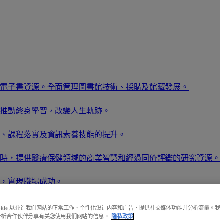
電子書資源。全面管理圖書館技術、採購及館藏發展。
推動終身學習，改變人生軌跡。
、課程落實及資訊素養技能的提升。
時，提供醫療保健領域的商業智慧和經過同儕評鑑的研究資源。
，實現職場成功。
提升佔有率。
ookie 以允许我们网站的正常工作、个性化设计内容和广告、提供社交媒体功能并分析流量。
分析合作伙伴分享有关您使用我们网站的信息。
隐私政策