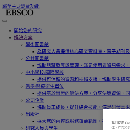
跳至主要瀏覽功能
開始您的研究
解決方案
學術圖書館
為研究人員提供核心研究資料庫、電子期刊及
公共圖書館
協助館藏發展與管理，滿足使用者資訊需求，
中小學校/國際學校
提供可信賴的資源和技術支援，協助學生研究
醫學/醫療衛生單位
提供基於實證的解決方案，分享決策資源，同
公司企業
協助員工成長，提升綜合技能，滿足研發需求
出版社
擴大您的內容或服務覆蓋範圍，在現有新市場
我们使用 C
研究人員與學生
体、广告和