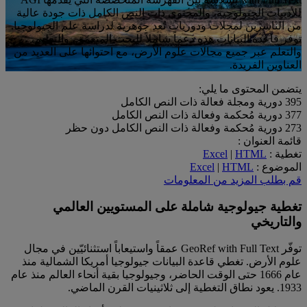
للأدبيات الجيولوجية، والمحتوي ذات النص الكامل ذات جودة عالية
من الناشرين لمجلات ودوريات تُعد جوهرية لدراسة علم الجيولوجيا.
توفر قاعدة البيانات هذه دعماً شاملاً للبحث المتعمّق، والتعليم،
والتعلّم عبر جميع مجالات علوم الأرض، مع احتوائها على العديد من
العناوين الفريدة.
يتضمن المحتوى ما يلي:
395
دورية ومجلة فعالة ذات النص الكامل
377
دورية مُحكمة وفعالة ذات النص الكامل
273
دورية مُحكمة وفعالة ذات النص الكامل دون حظر
قائمة العنوان :
تغطية :
HTML
|
Excel
الموضوع :
HTML
|
Excel
قم بطلب المزيد من المعلومات
تغطية جيولوجية شاملة على المستويين العالمي
والتاريخي
توفّر GeoRef with Full Text عمقاً واستيعاباً استثنائيّين في مجال
علوم الأرض. تغطي قاعدة البيانات جيولوجيا أمريكا الشمالية منذ
عام 1666 حتى الوقت الحاضر، وجيولوجيا بقية أنحاء العالم منذ عام
1933. يعود نطاق التغطية إلى ثلاثينيات القرن الماضي.