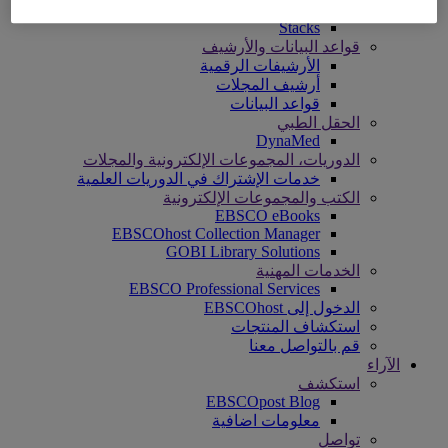
Panorama
Stacks
قواعد البيانات والأرشيف
الأرشيفات الرقمية
أرشيف المجلات
قواعد البيانات
الحقل الطبي
DynaMed
الدوريات، المجموعات الإلكترونية والمجلات
خدمات الإشتراك في الدوريات العلمية
الكتب والمجموعات الإلكترونية
EBSCO eBooks
EBSCOhost Collection Manager
GOBI Library Solutions
الخدمات المهنية
EBSCO Professional Services
الدخول إلى EBSCOhost
استكشاف المنتجات
قم بالتواصل معنا
الآراء
استكشف
EBSCOpost Blog
معلومات اضافية
تواصل