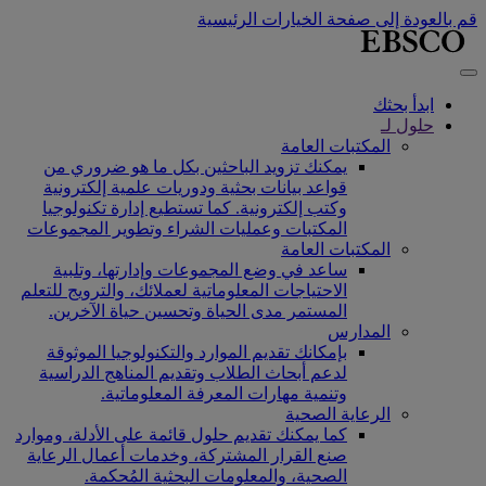
قم بالعودة إلى صفحة الخيارات الرئيسية
ابدأ بحثك
حلول لـ
المكتبات العامة
يمكنك تزويد الباحثين بكل ما هو ضروري من
قواعد بيانات بحثية ودوريات علمية إلكترونية
وكتب إلكترونية. كما تستطيع إدارة تكنولوجيا
المكتبات وعمليات الشراء وتطوير المجموعات
المكتبات العامة
ساعد في وضع المجموعات وإدارتها، وتلبية
الاحتياجات المعلوماتية لعملائك، والترويج للتعلم
المستمر مدى الحياة وتحسين حياة الآخرين.
المدارس
بإمكانك تقديم الموارد والتكنولوجيا الموثوقة
لدعم أبحاث الطلاب وتقديم المناهج الدراسية
وتنمية مهارات المعرفة المعلوماتية.
الرعاية الصحية
كما يمكنك تقديم حلول قائمة على الأدلة، وموارد
صنع القرار المشتركة، وخدمات أعمال الرعاية
الصحية، والمعلومات البحثية المُحكمة.