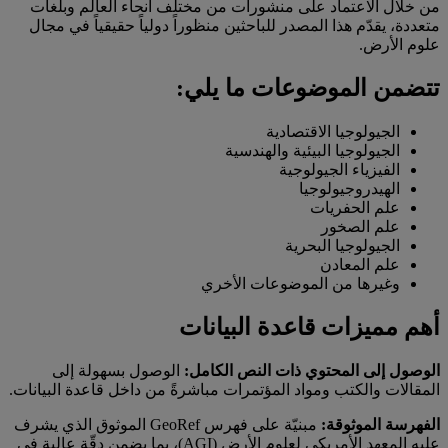
من خلال الاعتماد على منشورات من مختلف أنحاء العالم وبلغات
متعددة، يقدّم هذا المصدر للباحثين منظوراً دولياً حقيقياً في مجال
علوم الأرض.
تتضمن الموضوعات ما يلي:
الجيولوجيا الاقتصادية
الجيولوجيا البيئية والهندسية
الفيزياء الجيولوجية
الهيدروجيولوجيا
علم الحفريات
علم الصخور
الجيولوجيا البحرية
علم المعادن
وغيرها من الموضوعات الأخري
أهم مميزات قاعدة البيانات
الوصول إلى المحتوي ذات النص الكامل:
الوصول بسهولة إلى
المقالات والكتب ومواد المؤتمرات مباشرةً من داخل قاعدة البيانات.
الفهرسة الموثوقة:
مبنيّة على فهرس GeoRef الموثوق الذي يشرف
عليه المعهد الأمريكي لعلوم الأرض (AGI)، بما يضمن دقّة عالية في