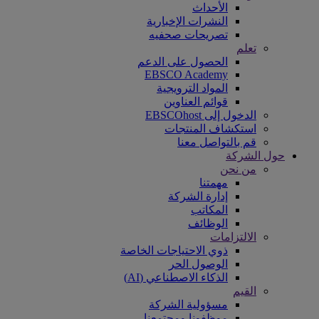
الأحداث
النشرات الإخبارية
تصريحات صحفيه
تعلم
الحصول على الدعم
EBSCO Academy
المواد الترويجية
قوائم العناوين
الدخول إلى EBSCOhost
استكشاف المنتجات
قم بالتواصل معنا
حول الشركة
من نحن
مهمتنا
إدارة الشركة
المكاتب
الوظائف
الالتزامات
ذوي الاحتياجات الخاصة
الوصول الحر
الذكاء الاصطناعي (AI)
القيم
مسؤولية الشركة
موظفونا ومجتمعنا