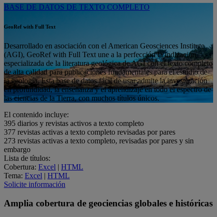
BASE DE DATOS DE TEXTO COMPLETO
GeoRef with Full Text
Desarrollado en asociación con el American Geosciences Institute
(AGI), GeoRef with Full Text une a la perfección la indización
especializada de la literatura geológica de AGI con el texto completo
de alta calidad para publicaciones fundamentales para el estudio de
la geología. Esta base de datos fácil de usar admite la investigación
en profundidad, la enseñanza y el aprendizaje en todo el espectro de
las ciencias de la Tierra, con muchos títulos únicos.
El contenido incluye:
395
diarios y revistas activos a texto completo
377
revistas activas a texto completo revisadas por pares
273
revistas activas a texto completo, revisadas por pares y sin
embargo
Lista de títulos:
Cobertura:
Excel
|
HTML
Tema:
Excel
|
HTML
Solicite información
Amplia cobertura de geociencias globales e históricas