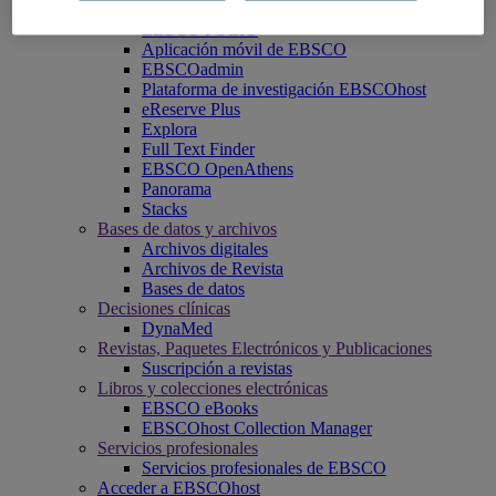
EBSCO Discovery Service
EBSCO FOLIO
Aplicación móvil de EBSCO
EBSCOadmin
Plataforma de investigación EBSCOhost
eReserve Plus
Explora
Full Text Finder
EBSCO OpenAthens
Panorama
Stacks
Bases de datos y archivos
Archivos digitales
Archivos de Revista
Bases de datos
Decisiones clínicas
DynaMed
Revistas, Paquetes Electrónicos y Publicaciones
Suscripción a revistas
Libros y colecciones electrónicas
EBSCO eBooks
EBSCOhost Collection Manager
Servicios profesionales
Servicios profesionales de EBSCO
Acceder a EBSCOhost