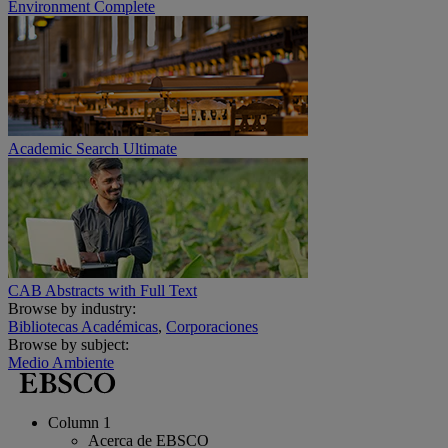
Environment Complete
Academic Search Ultimate
CAB Abstracts with Full Text
Browse by industry:
Bibliotecas Académicas
,
Corporaciones
Browse by subject:
Medio Ambiente
Column 1
Acerca de EBSCO