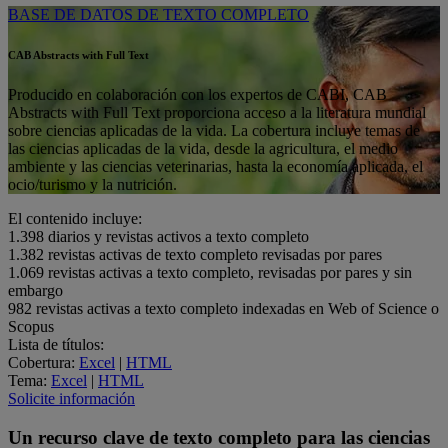
BASE DE DATOS DE TEXTO COMPLETO
CAB Abstracts with Full Text
Producido en colaboración con los expertos de CABI, CAB
Abstracts with Full Text proporciona acceso a la literatura mundial
sobre ciencias aplicadas de la vida. La cobertura incluye temas de
las ciencias aplicadas de la vida, desde la agricultura, el medio
ambiente y las ciencias veterinarias, hasta la economía aplicada, el
ocio/turismo y la nutrición.
El contenido incluye:
1.398
diarios y revistas activos a texto completo
1.382
revistas activas de texto completo revisadas por pares
1.069
revistas activas a texto completo, revisadas por pares y sin
embargo
982
revistas activas a texto completo indexadas en Web of Science o
Scopus
Lista de títulos:
Cobertura:
Excel
|
HTML
Tema:
Excel
|
HTML
Solicite información
Un recurso clave de texto completo para las ciencias