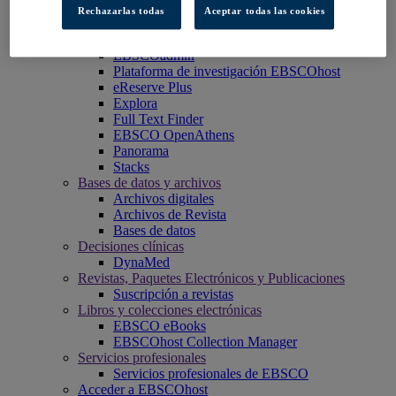
EBSCO Discovery Service
Rechazarlas todas
Aceptar todas las cookies
EBSCO FOLIO
Aplicación móvil de EBSCO
EBSCOadmin
Plataforma de investigación EBSCOhost
eReserve Plus
Explora
Full Text Finder
EBSCO OpenAthens
Panorama
Stacks
Bases de datos y archivos
Archivos digitales
Archivos de Revista
Bases de datos
Decisiones clínicas
DynaMed
Revistas, Paquetes Electrónicos y Publicaciones
Suscripción a revistas
Libros y colecciones electrónicas
EBSCO eBooks
EBSCOhost Collection Manager
Servicios profesionales
Servicios profesionales de EBSCO
Acceder a EBSCOhost