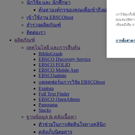
นักวิจัย และ นักศึกษา
ค้นหาองค์กรของคุณเพื่อเข้าถึงผลิตภัณฑ์ของเรา 
เราใช้คุกกี้
เข้าใช้งาน EBSCOhost
คุณสมบัติทาง
สำรวจผลิตภัณฑ์
เชียลมีเดีย
ติดต่อเรา
ผลิตภัณฑ์
การตั้งค่าคุก
เทคโนโลยี และการสืบค้น
BiblioGraph
EBSCO Discovery Service
EBSCO FOLIO
EBSCO Mobile App
EBSCOadmin
แพลตฟอร์มการวิจัย EBSCOhost
Explora
Full Text Finder
EBSCO OpenAthens
Panorama
Stacks
ฐานข้อมูล & คลังเนื้อหา
ตัวช่วยในการตัดสินใจทางคลินิก
คลังเก็บนิตยสาร