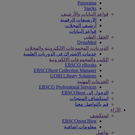
Panorama
Stacks
قواعد البيانات والأرشيف
الأرشيفات الرقمية
أرشيف المجلات
قواعد البيانات
الحقل الطبي
DynaMed
الدوريات، المجموعات الإلكترونية والمجلات
خدمات الإشتراك في الدوريات العلمية
الكتب والمجموعات الإلكترونية
EBSCO eBooks
EBSCOhost Collection Manager
GOBI Library Solutions
الخدمات المهنية
EBSCO Professional Services
الدخول إلى EBSCOhost
استكشاف المنتجات
قم بالتواصل معنا
الآراء
استكشف
EBSCOpost Blog
معلومات اضافية
تواصل