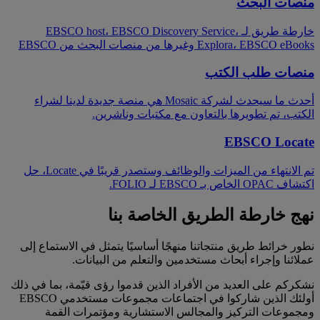
منصات البحث
خارطة طريق لـ EBSCO host، EBSCO Discovery Service،
Explora، EBSCO eBooks وغيرها من منصات البحث من EBSCO
منصات طلب الكتب
أحدث ما سيحدث لشركة Mosaic هي منصة جديدة لدينا لشراء
الكتب، تم تطويرها بالتعاون مع مكتبات وناشرين.
EBSCO Locate
تم الانتهاء من الميزات والوظائف وستصدر قريبًا في Locate، حل
اكتشاف OPAC الخاص بـ EBSCO لـ FOLIO.
نهج خارطة الطريق الخاصة بنا
نطور خرائط طريق منتجاتنا منهجًا أساسيًا يتمثل في الاستماع إلى
عملائنا وإجراء أبحاث مستخدمين والتعلم من البيانات.
نشكركم على العديد من الأفراد الذين قدموا رؤى قيّمة، بما في ذلك
أولئك الذين شاركوا في اجتماعات مجموعات مستخدمي EBSCO
ومجموعات التركيز والمجالس الاستشارية ومؤتمرات القمة