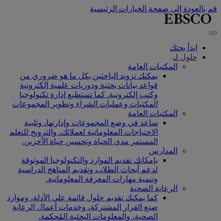
قم بالعودة إلى صفحة الخيارات الرئيسية
ابدأ بحثك
حلول لـ
المكتبات العامة
يمكنك تزويد الباحثين بكل ما هو ضروري من
قواعد بيانات بحثية ودوريات علمية إلكترونية
وكتب إلكترونية. كما تستطيع إدارة تكنولوجيا
المكتبات وعمليات الشراء وتطوير المجموعات
المكتبات العامة
ساعد في وضع المجموعات وإدارتها، وتلبية
الاحتياجات المعلوماتية لعملائك، والترويج للتعلم
المستمر مدى الحياة وتحسين حياة الآخرين.
المدارس
بإمكانك تقديم الموارد والتكنولوجيا الموثوقة
لدعم أبحاث الطلاب وتقديم المناهج الدراسية
وتنمية مهارات المعرفة المعلوماتية.
الرعاية الصحية
كما يمكنك تقديم حلول قائمة على الأدلة، وموارد
صنع القرار المشتركة، وخدمات أعمال الرعاية
الصحية، والمعلومات البحثية المُحكمة.