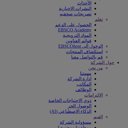
الأحداث
النشرات الإخبارية
تصريحات صحفيه
تعلم
الحصول على الدعم
EBSCO Academy
المواد الترويجية
قوائم العناوين
الدخول إلى EBSCOhost
استكشاف المنتجات
قم بالتواصل معنا
حول الشركة
من نحن
مهمتنا
إدارة الشركة
المكاتب
الوظائف
الالتزامات
ذوي الاحتياجات الخاصة
الوصول الحر
الذكاء الاصطناعي (AI)
القيم
مسؤولية الشركة
موظفونا ومجتمعنا