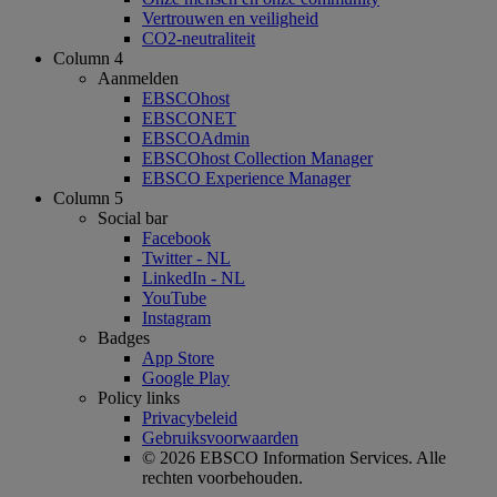
Vertrouwen en veiligheid
CO2-neutraliteit
Column 4
Aanmelden
EBSCOhost
EBSCONET
EBSCOAdmin
EBSCOhost Collection Manager
EBSCO Experience Manager
Column 5
Social bar
Facebook
Twitter - NL
LinkedIn - NL
YouTube
Instagram
Badges
App Store
Google Play
Policy links
Privacybeleid
Gebruiksvoorwaarden
© 2026 EBSCO Information Services. Alle
rechten voorbehouden.