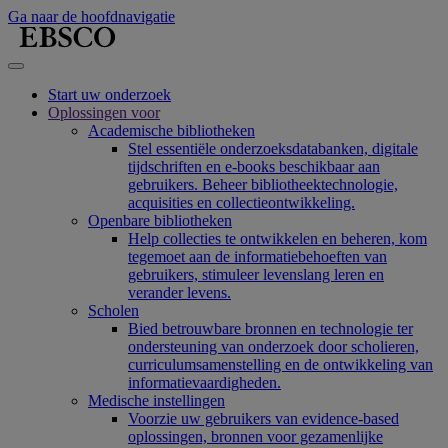
Ga naar de hoofdnavigatie
Start uw onderzoek
Oplossingen voor
Academische bibliotheken
Stel essentiële onderzoeksdatabanken, digitale
tijdschriften en e-books beschikbaar aan
gebruikers. Beheer bibliotheektechnologie,
acquisities en collectieontwikkeling.
Openbare bibliotheken
Help collecties te ontwikkelen en beheren, kom
tegemoet aan de informatiebehoeften van
gebruikers, stimuleer levenslang leren en
verander levens.
Scholen
Bied betrouwbare bronnen en technologie ter
ondersteuning van onderzoek door scholieren,
curriculumsamenstelling en de ontwikkeling van
informatievaardigheden.
Medische instellingen
Voorzie uw gebruikers van evidence-based
oplossingen, bronnen voor gezamenlijke