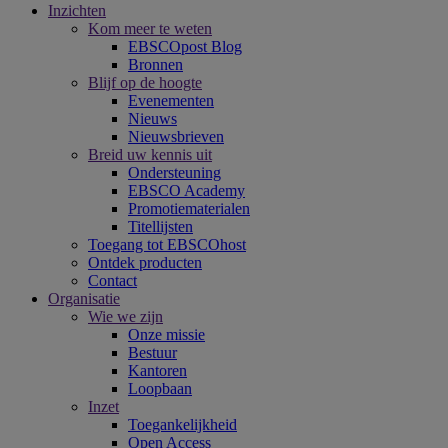
Inzichten
Kom meer te weten
EBSCOpost Blog
Bronnen
Blijf op de hoogte
Evenementen
Nieuws
Nieuwsbrieven
Breid uw kennis uit
Ondersteuning
EBSCO Academy
Promotiematerialen
Titellijsten
Toegang tot EBSCOhost
Ontdek producten
Contact
Organisatie
Wie we zijn
Onze missie
Bestuur
Kantoren
Loopbaan
Inzet
Toegankelijkheid
Open Access