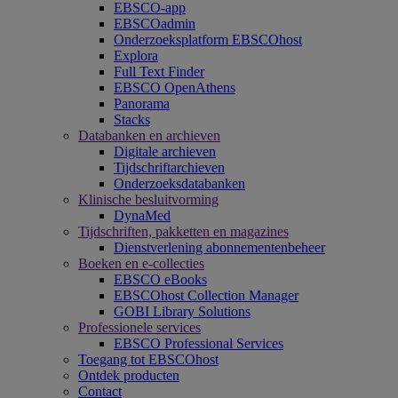
EBSCO-app
EBSCOadmin
Onderzoeksplatform EBSCOhost
Explora
Full Text Finder
EBSCO OpenAthens
Panorama
Stacks
Databanken en archieven
Digitale archieven
Tijdschriftarchieven
Onderzoeksdatabanken
Klinische besluitvorming
DynaMed
Tijdschriften, pakketten en magazines
Dienstverlening abonnementenbeheer
Boeken en e-collecties
EBSCO eBooks
EBSCOhost Collection Manager
GOBI Library Solutions
Professionele services
EBSCO Professional Services
Toegang tot EBSCOhost
Ontdek producten
Contact