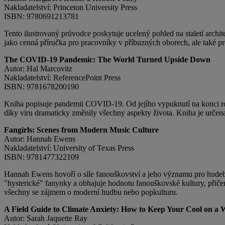
Nakladatelství: Princeton University Press
ISBN: 9780691213781
Tento ilustrovaný průvodce poskytuje ucelený pohled na staletí archit
jako cenná příručka pro pracovníky v příbuzných oborech, ale také pro
The COVID-19 Pandemic: The World Turned Upside Down
Autor: Hal Marcovitz
Nakladatelství: ReferencePoint Press
ISBN: 9781678200190
Kniha popisuje pandemii COVID-19. Od jejího vypuknutí na konci rok
díky viru dramaticky změnily všechny aspekty života. Kniha je určen
Fangirls: Scenes from Modern Music Culture
Autor: Hannah Ewens
Nakladatelství: University of Texas Press
ISBN: 9781477322109
Hannah Ewens hovoří o síle fanouškovství a jeho významu pro hudeb
"hysterické" fanynky a obhajuje hodnotu fanouškovské kultury, při
všechny se zájmem o moderní hudbu nebo popkulturu.
A Field Guide to Climate Anxiety: How to Keep Your Cool on a
Autor: Sarah Jaquette Ray