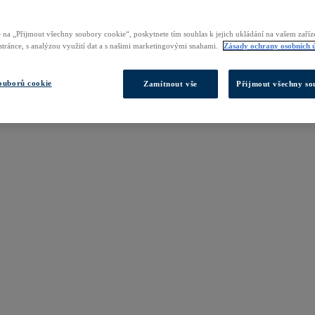
 na „Přijmout všechny soubory cookie“, poskytnete tím souhlas k jejich ukládání na vašem zaří
 stránce, s analýzou využití dat a s našimi marketingovými snahami.
Zásady ochrany osobních 
ouborů cookie
Zamítnout vše
Přijmout všechny so