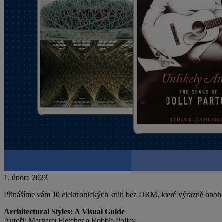
1. února 2023
Přinášíme vám 10 elektronických knih bez DRM, které výrazně oboha
Architectural Styles: A Visual Guide
Autoři: Margaret Fletcher a Robbie Polley