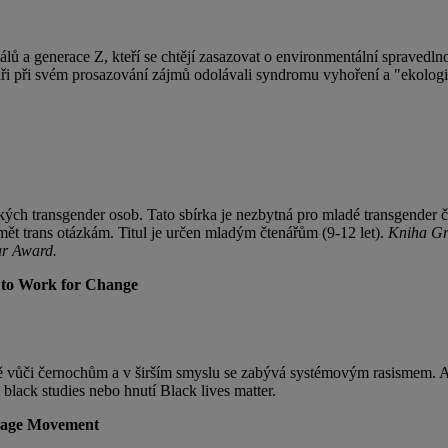
álů a generace Z, kteří se chtějí zasazovat o environmentální spravedlno
tenáři při svém prosazování zájmů odolávali syndromu vyhoření a "ekolo
ých transgender osob. Tato sbírka je nezbytná pro mladé transgender čt
mět trans otázkám. Titul je určen mladým čtenářům (9-12 let).
Kniha Gr
ar Award.
w to Work for Change
itě vůči černochům a v širším smyslu se zabývá systémovým rasismem. Au
black studies nebo hnutí Black lives matter.
frage Movement