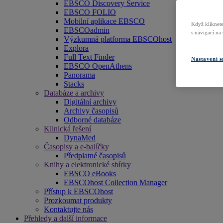
EBSCO Discovery Service
EBSCO FOLIO
Mobilní aplikace EBSCO
Když kliknete
EBSCOadmin
s navigací na
Výzkumná platforma EBSCOhost
Explora
Full Text Finder
Nastavení s
EBSCO OpenAthens
Panorama
Stacks
Databáze a archivy
Digitální archivy
Archivy časopisů
Odborné databáze
Klinická řešení
DynaMed
Časopisy a e-balíčky
Předplatné časopisů
Knihy a elektronické sbírky
EBSCO eBooks
EBSCOhost Collection Manager
Přístup k EBSCOhost
Prozkoumat produkty
Kontaktujte nás
Přehledy a další informace