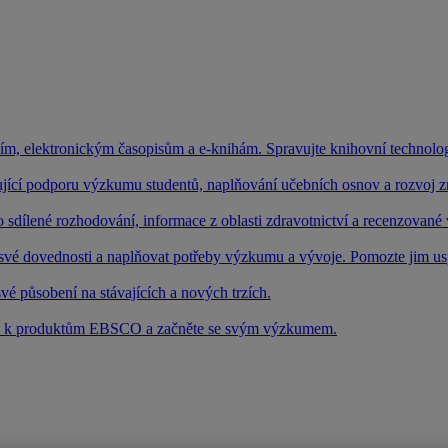
ím, elektronickým časopisům a e-knihám. Spravujte knihovní technologi
jící podporu výzkumu studentů, naplňování učebních osnov a rozvoj zna
o sdílené rozhodování, informace z oblasti zdravotnictví a recenzovan
 své dovednosti a naplňovat potřeby výzkumu a vývoje. Pomozte jim us
vé působení na stávajících a nových trzích.
tup k produktům EBSCO a začněte se svým výzkumem.