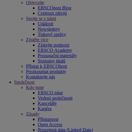
Objevujte
EBSCOpost Blog
Centrum zdrojů
Spojte se s námi
Události
Newslettery
Tiskové zprávy
Zjistěte více
Získejte podporu
EBSCO Academy
Propagační materiály
Seznamy titulů
Přístup k EBSCOhost
Prozkoumat produkty
Kontaktujte nás
Společnost
Kdo jsme
EBSCO mise
Vedení společnosti
Kanceláře
Kariéra
Zásady
Přístupnost
Open Access
Propojená data (Linked Data)