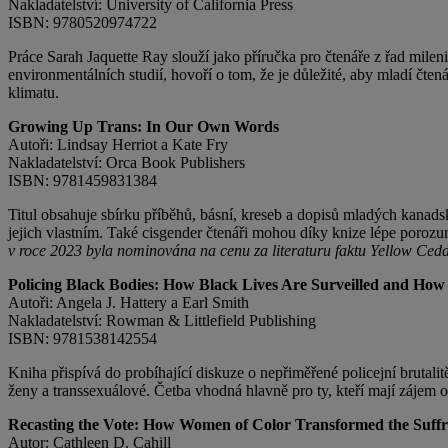
Nakladatelství: University of California Press
ISBN: 9780520974722
Práce Sarah Jaquette Ray slouží jako příručka pro čtenáře z řad mileni
environmentálních studií, hovoří o tom, že je důležité, aby mladí č
klimatu.
Growing Up Trans: In Our Own Words
Autoři: Lindsay Herriot a Kate Fry
Nakladatelství: Orca Book Publishers
ISBN: 9781459831384
Titul obsahuje sbírku příběhů, básní, kreseb a dopisů mladých kanadsk
jejich vlastním. Také cisgender čtenáři mohou díky knize lépe porozu
v roce 2023 byla nominována na cenu za literaturu faktu Yellow Ced
Policing Black Bodies: How Black Lives Are Surveilled and Ho
Autoři: Angela J. Hattery a Earl Smith
Nakladatelství: Rowman & Littlefield Publishing
ISBN: 9781538142554
Kniha přispívá do probíhající diskuze o nepřiměřené policejní brutal
ženy a transsexuálové. Četba vhodná hlavně pro ty, kteří mají zájem o 
Recasting the Vote: How Women of Color Transformed the Suf
Autor: Cathleen D. Cahill