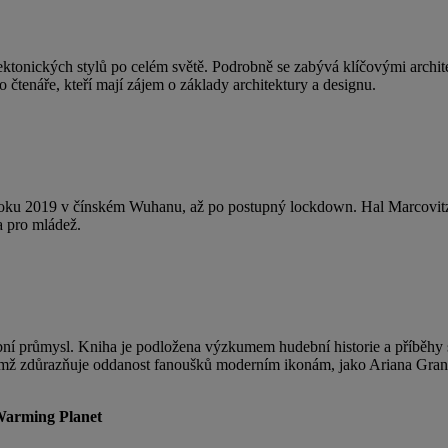
ektonických stylů po celém světě. Podrobně se zabývá klíčovými architekt
 čtenáře, kteří mají zájem o základy architektury a designu.
u 2019 v čínském Wuhanu, až po postupný lockdown. Hal Marcovitz přip
a pro mládež.
ní průmysl. Kniha je podložena výzkumem hudební historie a příběhy 
čemž zdůrazňuje oddanost fanoušků moderním ikonám, jako Ariana Gran
 Warming Planet