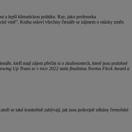
st a lepší klimatickou politiku. Ray, jako profesorka
gické vině". Kniha osloví všechny čtenáře se zájmem o otázky změn
enáře, kteří mají zájem přečíst si o zkušenostech, které jsou podobné
owing Up Trans se v roce 2022 stala finalistou Norma Fleck Award a
toři se také konkrétně zabývají, jak jsou policejně stíhány černošské