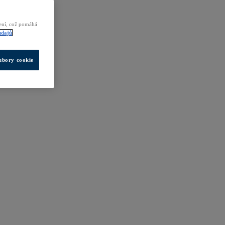
zení, což pomáhá
údajů
ubory cookie