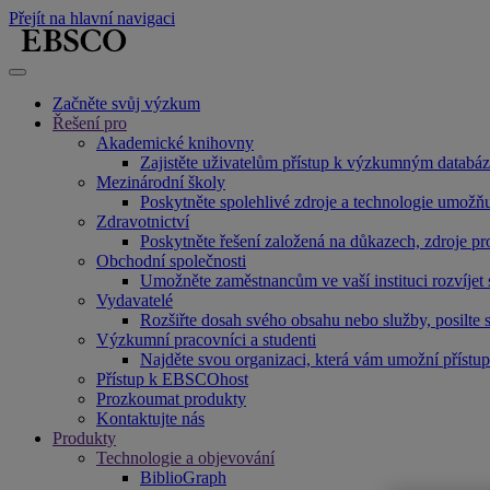
Přejít na hlavní navigaci
Začněte svůj výzkum
Řešení pro
Akademické knihovny
Zajistěte uživatelům přístup k výzkumným databáz
Mezinárodní školy
Poskytněte spolehlivé zdroje a technologie umožňu
Zdravotnictví
Poskytněte řešení založená na důkazech, zdroje pr
Obchodní společnosti
Umožněte zaměstnancům ve vaší instituci rozvíjet
Vydavatelé
Rozšiřte dosah svého obsahu nebo služby, posilte s
Výzkumní pracovníci a studenti
Najděte svou organizaci, která vám umožní přís
Přístup k EBSCOhost
Prozkoumat produkty
Kontaktujte nás
Produkty
Technologie a objevování
BiblioGraph