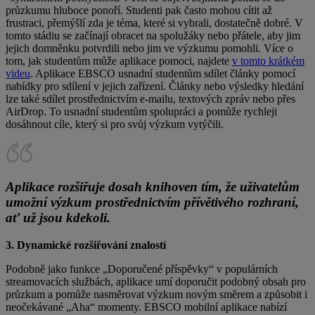
průzkumu hluboce ponoří. Studenti pak často mohou cítit až
frustraci, přemýšlí zda je téma, které si vybrali, dostatečně dobré. V
tomto stádiu se začínají obracet na spolužáky nebo přátele, aby jim
jejich domněnku potvrdili nebo jim ve výzkumu pomohli.
Více o
tom, jak studentům může aplikace pomoci, najdete
v tomto krátkém
videu
. Aplikace EBSCO usnadní studentům sdílet články pomocí
nabídky pro sdílení v jejich zařízení. Články nebo výsledky hledání
lze také sdílet prostřednictvím e-mailu, textových zpráv nebo přes
AirDrop. To usnadní studentům spolupráci a pomůže rychleji
dosáhnout cíle, který si pro svůj výzkum vytýčili.
Aplikace rozšiřuje dosah knihoven tím, že uživatelům
umožní výzkum prostřednictvím přívětivého rozhraní,
ať už jsou kdekoli.
3. Dynamické rozšiřování znalostí
Podobně jako funkce „Doporučené příspěvky“ v populárních
streamovacích službách, aplikace umí doporučit podobný obsah pro
průzkum a pomůže nasměrovat výzkum novým směrem a způsobit i
neočekávané „Aha“ momenty. EBSCO mobilní aplikace nabízí