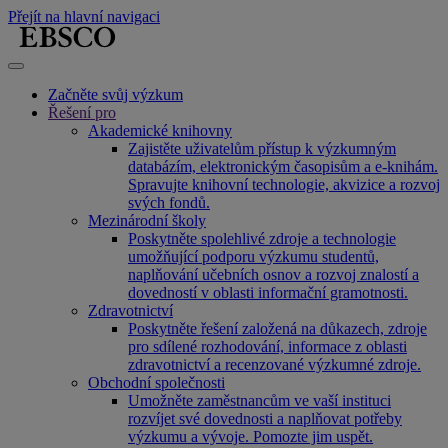
Přejít na hlavní navigaci
Začněte svůj výzkum
Řešení pro
Akademické knihovny
Zajistěte uživatelům přístup k výzkumným
databázím, elektronickým časopisům a e-knihám.
Spravujte knihovní technologie, akvizice a rozvoj
svých fondů.
Mezinárodní školy
Poskytněte spolehlivé zdroje a technologie
umožňující podporu výzkumu studentů,
naplňování učebních osnov a rozvoj znalostí a
dovedností v oblasti informační gramotnosti.
Zdravotnictví
Poskytněte řešení založená na důkazech, zdroje
pro sdílené rozhodování, informace z oblasti
zdravotnictví a recenzované výzkumné zdroje.
Obchodní společnosti
Umožněte zaměstnancům ve vaší instituci
rozvíjet své dovednosti a naplňovat potřeby
výzkumu a vývoje. Pomozte jim uspět.