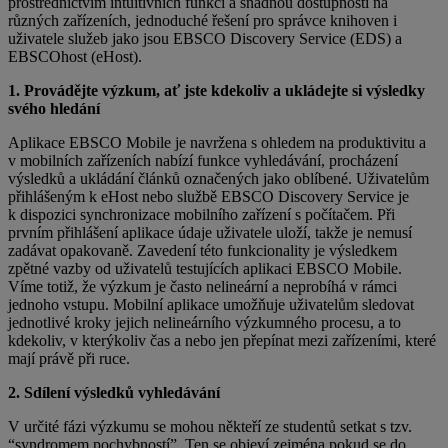
prostřednictvím intuitivních funkcí a snadnou dostupností na
různých zařízeních, jednoduché řešení pro správce knihoven i
uživatele služeb jako jsou EBSCO Discovery Service (EDS) a
EBSCOhost (eHost).
1. Provádějte výzkum, ať jste kdekoliv a ukládejte si výsledky
svého hledání
Aplikace EBSCO Mobile je navržena s ohledem na produktivitu a
v mobilních zařízeních nabízí funkce vyhledávání, procházení
výsledků a ukládání článků označených jako oblíbené. Uživatelům
přihlášeným k eHost nebo službě EBSCO Discovery Service je
k dispozici synchronizace mobilního zařízení s počítačem. Při
prvním přihlášení aplikace údaje uživatele uloží, takže je nemusí
zadávat opakovaně. Zavedení této funkcionality je výsledkem
zpětné vazby od uživatelů testujících aplikaci EBSCO Mobile.
Víme totiž, že výzkum je často nelineární a neprobíhá v rámci
jednoho vstupu. Mobilní aplikace umožňuje uživatelům sledovat
jednotlivé kroky jejich nelineárního výzkumného procesu, a to
kdekoliv, v kterýkoliv čas a nebo jen přepínat mezi zařízeními, které
mají právě při ruce.
2. Sdílení výsledků vyhledávání
V určité fázi výzkumu se mohou někteří ze studentů setkat s tzv.
“syndromem pochybností”. Ten se objeví zejména pokud se do