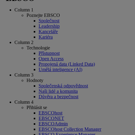
Column 1
Poznejte EBSCO
Společnost
Leadership
Kanceláře
Kariéra
Column 2
Technologie
Přístupnost
Open Access
Propojená data (Linked Data)
Umělá inteligence (AI)
Column 3
Hodnoty
Společenská odpovědnost
Naši lidé a komunita
Důvěra a bezpečnost
Column 4
Přihlásit se
EBSCOhost
EBSCONET
EBSCOAdmin
EBSCOhost Collection Manager
EBSCO Experience Manager