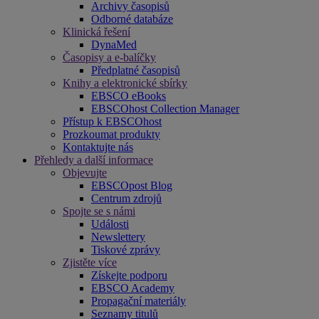
Archivy časopisů
Odborné databáze
Klinická řešení
DynaMed
Časopisy a e-balíčky
Předplatné časopisů
Knihy a elektronické sbírky
EBSCO eBooks
EBSCOhost Collection Manager
Přístup k EBSCOhost
Prozkoumat produkty
Kontaktujte nás
Přehledy a další informace
Objevujte
EBSCOpost Blog
Centrum zdrojů
Spojte se s námi
Události
Newslettery
Tiskové zprávy
Zjistěte více
Získejte podporu
EBSCO Academy
Propagační materiály
Seznamy titulů