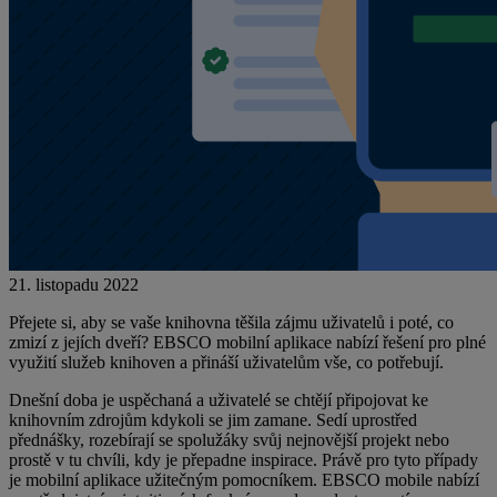
21. listopadu 2022
Přejete si, aby se vaše knihovna těšila zájmu uživatelů i poté, co
zmizí z jejích dveří?
EBSCO mobilní aplikace nabízí řešení pro plné
využití služeb knihoven a přináší uživatelům vše, co potřebují.
Dnešní doba je uspěchaná a uživatelé se chtějí připojovat ke
knihovním zdrojům kdykoli se jim zamane. Sedí uprostřed
přednášky, rozebírají se spolužáky svůj nejnovější projekt nebo
prostě v tu chvíli, kdy je přepadne inspirace. Právě pro tyto případy
je mobilní aplikace užitečným pomocníkem. EBSCO mobile nabízí