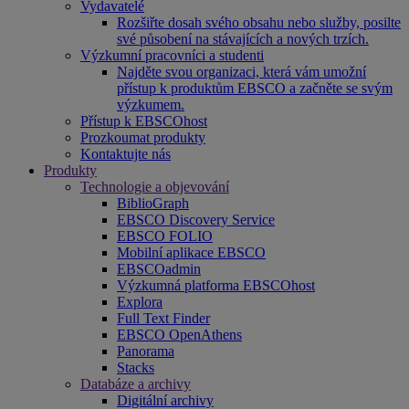
Vydavatelé
Rozšiřte dosah svého obsahu nebo služby, posilte
své působení na stávajících a nových trzích.
Výzkumní pracovníci a studenti
Najděte svou organizaci, která vám umožní
přístup k produktům EBSCO a začněte se svým
výzkumem.
Přístup k EBSCOhost
Prozkoumat produkty
Kontaktujte nás
Produkty
Technologie a objevování
BiblioGraph
EBSCO Discovery Service
EBSCO FOLIO
Mobilní aplikace EBSCO
EBSCOadmin
Výzkumná platforma EBSCOhost
Explora
Full Text Finder
EBSCO OpenAthens
Panorama
Stacks
Databáze a archivy
Digitální archivy