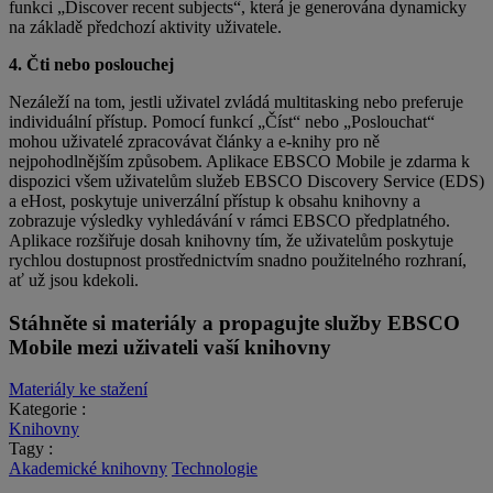
funkci „Discover recent subjects“, která je generována dynamicky
na základě předchozí aktivity uživatele.
4. Čti nebo poslouchej
Nezáleží na tom, jestli uživatel zvládá multitasking nebo preferuje
individuální přístup. Pomocí funkcí „Číst“ nebo „Poslouchat“
mohou uživatelé zpracovávat články a e-knihy pro ně
nejpohodlnějším způsobem. Aplikace EBSCO Mobile je zdarma k
dispozici všem uživatelům služeb EBSCO Discovery Service (EDS)
a eHost, poskytuje univerzální přístup k obsahu knihovny a
zobrazuje výsledky vyhledávání v rámci EBSCO předplatného.
Aplikace rozšiřuje dosah knihovny tím, že uživatelům poskytuje
rychlou dostupnost prostřednictvím snadno použitelného rozhraní,
ať už jsou kdekoli.
Stáhněte si materiály a propagujte služby EBSCO
Mobile mezi uživateli vaší knihovny
Materiály ke stažení
Kategorie :
Knihovny
Tagy :
Akademické knihovny
Technologie