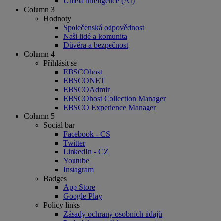
Umělá inteligence (AI)
Column 3
Hodnoty
Společenská odpovědnost
Naši lidé a komunita
Důvěra a bezpečnost
Column 4
Přihlásit se
EBSCOhost
EBSCONET
EBSCOAdmin
EBSCOhost Collection Manager
EBSCO Experience Manager
Column 5
Social bar
Facebook - CS
Twitter
LinkedIn - CZ
Youtube
Instagram
Badges
App Store
Google Play
Policy links
Zásady ochrany osobních údajů