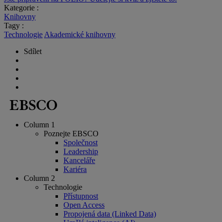
Kategorie :
Knihovny
Tagy :
Technologie
Akademické knihovny
Sdílet
Column 1
Poznejte EBSCO
Společnost
Leadership
Kanceláře
Kariéra
Column 2
Technologie
Přístupnost
Open Access
Propojená data (Linked Data)