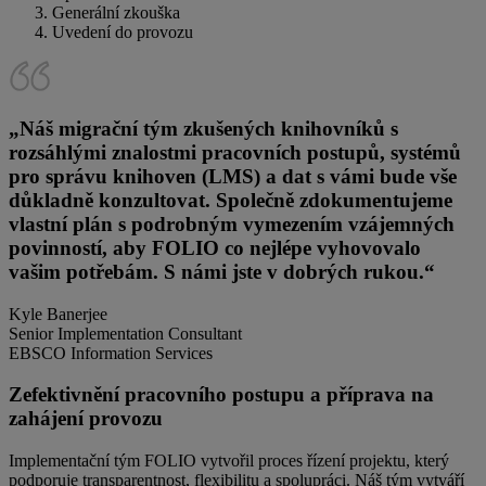
Generální zkouška
Uvedení do provozu
„
Náš migrační tým zkušených knihovníků s
rozsáhlými znalostmi pracovních postupů, systémů
pro správu knihoven (LMS) a dat s vámi bude vše
důkladně konzultovat. Společně zdokumentujeme
vlastní plán s podrobným vymezením vzájemných
povinností, aby FOLIO co nejlépe vyhovovalo
vašim potřebám. S námi jste v dobrých rukou.
“
Kyle Banerjee
Senior Implementation Consultant
EBSCO Information Services
Zefektivnění pracovního postupu a příprava na
zahájení provozu
Implementační tým FOLIO vytvořil proces řízení projektu, který
podporuje transparentnost, flexibilitu a spolupráci. Náš tým vytváří