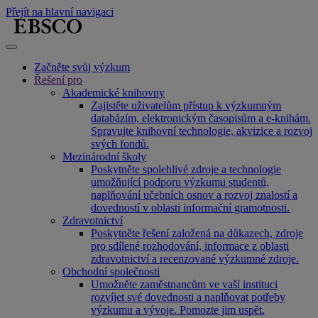
Přejít na hlavní navigaci
Začněte svůj výzkum
Řešení pro
Akademické knihovny
Zajistěte uživatelům přístup k výzkumným
databázím, elektronickým časopisům a e-knihám.
Spravujte knihovní technologie, akvizice a rozvoj
svých fondů.
Mezinárodní školy
Poskytněte spolehlivé zdroje a technologie
umožňující podporu výzkumu studentů,
naplňování učebních osnov a rozvoj znalostí a
dovedností v oblasti informační gramotnosti.
Zdravotnictví
Poskytněte řešení založená na důkazech, zdroje
pro sdílené rozhodování, informace z oblasti
zdravotnictví a recenzované výzkumné zdroje.
Obchodní společnosti
Umožněte zaměstnancům ve vaší instituci
rozvíjet své dovednosti a naplňovat potřeby
výzkumu a vývoje. Pomozte jim uspět.