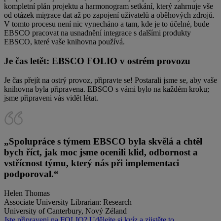
kompletní plán projektu a harmonogram setkání, který zahrnuje vše
od otázek migrace dat až po zapojení uživatelů a oběhových zdrojů.
V tomto procesu není nic vynecháno a tam, kde je to účelné, bude
EBSCO pracovat na usnadnění integrace s dalšími produkty
EBSCO, které vaše knihovna používá.
Je čas letět: EBSCO FOLIO v ostrém provozu
Je čas přejít na ostrý provoz, připravte se! Postarali jsme se, aby vaše
knihovna byla připravena. EBSCO s vámi bylo na každém kroku;
jsme připraveni vás vidět létat.
„
Spolupráce s týmem EBSCO byla skvělá a chtěl
bych říct, jak moc jsme ocenili klid, odbornost a
vstřícnost týmu, který nás při implementaci
podporoval.
“
Helen Thomas
Associate University Librarian: Research
University of Canterbury, Nový Zéland
Jste připraveni na FOLIO? Udělejte si kvíz a zjistěte to.