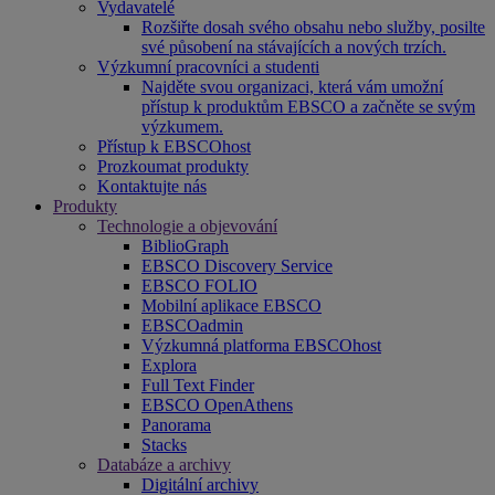
Vydavatelé
Rozšiřte dosah svého obsahu nebo služby, posilte
své působení na stávajících a nových trzích.
Výzkumní pracovníci a studenti
Najděte svou organizaci, která vám umožní
přístup k produktům EBSCO a začněte se svým
výzkumem.
Přístup k EBSCOhost
Prozkoumat produkty
Kontaktujte nás
Produkty
Technologie a objevování
BiblioGraph
EBSCO Discovery Service
EBSCO FOLIO
Mobilní aplikace EBSCO
EBSCOadmin
Výzkumná platforma EBSCOhost
Explora
Full Text Finder
EBSCO OpenAthens
Panorama
Stacks
Databáze a archivy
Digitální archivy