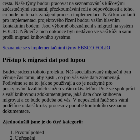
cesta. Naše týmy budou pracovat na seznamování s klíčovými
zúčastněnými stranami, přezkoumávání rolí a odpovědností a toho,
co bude potřeba k zahájení procesu implementace. Naši konzultanti
pro implementaci projektového řízení budou vaším hlavním
kontaktním bodem. Jsou výborně obeznámeni s migrací na systém
FOLIO. Někteří z nich dokonce byli nedávno ve vaší kůži a sami
prošli migrací knihovního systému.
Seznamte se s implementačními týmy EBSCO FOLIO.
Přístup k migraci dat pod lupou
Budete srdcem tohoto projektu. Náš specializovaný migrační tým
věnuje čas tomu, aby zjistil, co pro vás vaše data znamenají.
Podíváme se na to, jak se používají a co je nezbytné pro
poskytování kvalitních služeb vašim uživatelům. Poté ve spolupráci
s vaší knihovnou zdokumentujeme, jaká data chce knihovna
migrovat a co bude potřeba od vás. V neposlední řadě se s vámi
podělíme o další kroky procesu v podobě kontrolního seznamu
dokumentace.
Zjednodušili jsme je do čtyř kategorií:
Prvotní pohled
Upřesnění