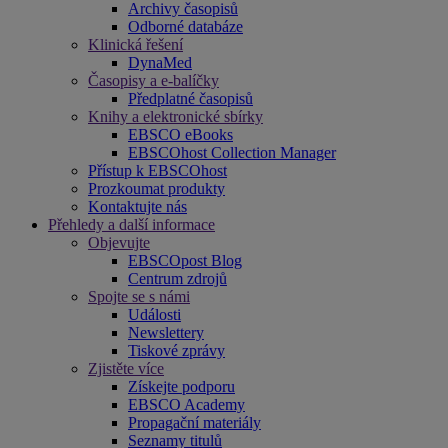
Archivy časopisů
Odborné databáze
Klinická řešení
DynaMed
Časopisy a e-balíčky
Předplatné časopisů
Knihy a elektronické sbírky
EBSCO eBooks
EBSCOhost Collection Manager
Přístup k EBSCOhost
Prozkoumat produkty
Kontaktujte nás
Přehledy a další informace
Objevujte
EBSCOpost Blog
Centrum zdrojů
Spojte se s námi
Události
Newslettery
Tiskové zprávy
Zjistěte více
Získejte podporu
EBSCO Academy
Propagační materiály
Seznamy titulů