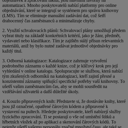
objednávek a zpracování faktur, jsou hlavními favority na
automatizaci. Mnoho poskytovatelů nabízí platformy pro online
objednávání, které se integrují se systémem pro správu knihovny
(LMS). Tím se eliminuje manuální zadávání dat, což šetří
drahocenný čas zaměstnanců a minimalizuje chyby.
2. Využití schvalovacích plánů: Schvalovací plány umožňují předem
vybrat tituly na základě konkrétních kritérií, jako je žánr, předmět,
vydavatel nebo klasifikace. Tím je zajištěn stálý přísun relevantních
materiálů, aniž by bylo nutné zadávat jednotlivé objednávky pro
každý titul.
3. Odborná katalogizace: Katalogizace zahrnuje vytvoření
podrobného záznamu o každé knize, což je klíčový krok pro její
vyhledání v online katalogu. Spolupracujte se službou, která nabízí
tým zkušených odborníků na katalogizaci, kteří zajistí přesné a
konzistentní záznamy splňující specifické potřeby vaší knihovny. To
ušetří vašim zaměstnancům čas, aby se mohli soustředit na
vzdělávání uživatelů a další důležité úkoly.
4. Kouzlo připravených knih: Představte si, že dostáváte knihy, které
jsou již označené, opatřené čárovým kódem a připravené k
vystavení na pultech. Hledejte poskytovatele, kteří nabízejí služby
fyzického zpracování. Ti se postarají o vše od umístění štítků a
hřbetních vložek až po aplikaci a skenování čárových kódů. To
nejenže ušetří vašemu personálu značné množství času, ale také se