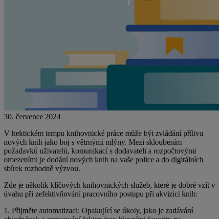
30. července 2024
V hektickém tempu knihovnické práce může být zvládání přílivu
nových knih jako boj s větrnými mlýny. Mezi skloubením
požadavků uživatelů, komunikací s dodavateli a rozpočtovými
omezeními je dodání nových knih na vaše police a do digitálních
sbírek rozhodně výzvou.
Zde je několik klíčových knihovnických služeb, které je dobré vzít v
úvahu při zefektivňování pracovního postupu při akvizici knih:
1. Přijměte automatizaci: Opakující se úkoly, jako je zadávání