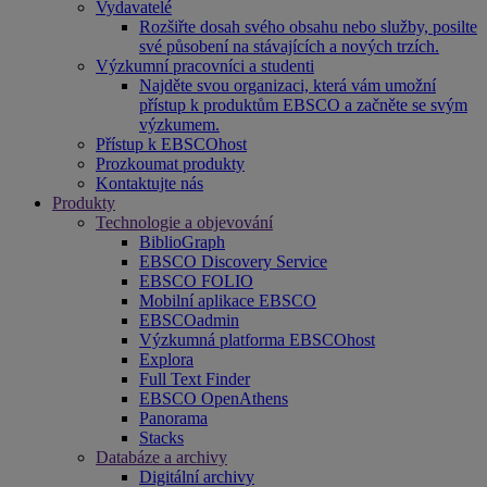
Vydavatelé
Rozšiřte dosah svého obsahu nebo služby, posilte
své působení na stávajících a nových trzích.
Výzkumní pracovníci a studenti
Najděte svou organizaci, která vám umožní
přístup k produktům EBSCO a začněte se svým
výzkumem.
Přístup k EBSCOhost
Prozkoumat produkty
Kontaktujte nás
Produkty
Technologie a objevování
BiblioGraph
EBSCO Discovery Service
EBSCO FOLIO
Mobilní aplikace EBSCO
EBSCOadmin
Výzkumná platforma EBSCOhost
Explora
Full Text Finder
EBSCO OpenAthens
Panorama
Stacks
Databáze a archivy
Digitální archivy