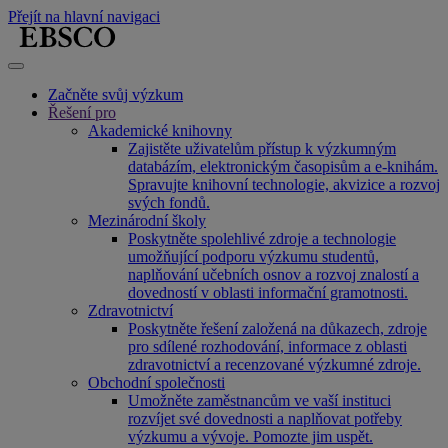
Přejít na hlavní navigaci
Začněte svůj výzkum
Řešení pro
Akademické knihovny
Zajistěte uživatelům přístup k výzkumným
databázím, elektronickým časopisům a e-knihám.
Spravujte knihovní technologie, akvizice a rozvoj
svých fondů.
Mezinárodní školy
Poskytněte spolehlivé zdroje a technologie
umožňující podporu výzkumu studentů,
naplňování učebních osnov a rozvoj znalostí a
dovedností v oblasti informační gramotnosti.
Zdravotnictví
Poskytněte řešení založená na důkazech, zdroje
pro sdílené rozhodování, informace z oblasti
zdravotnictví a recenzované výzkumné zdroje.
Obchodní společnosti
Umožněte zaměstnancům ve vaší instituci
rozvíjet své dovednosti a naplňovat potřeby
výzkumu a vývoje. Pomozte jim uspět.