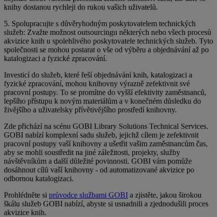
knihy dostanou rychleji do rukou vašich uživatelů.
5. Spolupracujte s důvěryhodným poskytovatelem technických
služeb: Zvažte možnost outsourcingu některých nebo všech procesů
akvizice knih u spolehlivého poskytovatele technických služeb. Tyto
společnosti se mohou postarat o vše od výběru a objednávání až po
katalogizaci a fyzické zpracování.
Investicí do služeb, které řeší objednávání knih, katalogizaci a
fyzické zpracování, mohou knihovny výrazně zefektivnit své
pracovní postupy. To se promítne do vyšší efektivity zaměstnanců,
lepšího přístupu k novým materiálům a v konečném důsledku do
živějšího a uživatelsky přívětivějšího prostředí knihovny.
Zde přichází na scénu GOBI Library Solutions Technical Services.
GOBI nabízí komplexní sadu služeb, jejichž cílem je zefektivnit
pracovní postupy vaší knihovny a ušetřit vašim zaměstnancům čas,
aby se mohli soustředit na jiné záležitosti, projekty, služby
návštěvníkům a další důležité povinnosti. GOBI vám pomůže
dosáhnout cílů vaší knihovny - od automatizované akvizice po
odbornou katalogizaci.
Prohlédněte si
průvodce službami GOBI
a zjistěte, jakou širokou
škálu služeb GOBI nabízí, abyste si usnadnili a zjednodušili proces
akvizice knih.