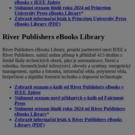
eBooks v IEEE
Xplore
Stáhnout seznam titulů roku 2024 od Princeton
University Press eBooks Library
*
Zobrazit informační leták k Princeton University Press
eBooks Library (PDF)
River Publishers eBooks Library
River Publishers eBooks Library, projekt partnerství mezi IEEE a
River Publishers, nabízí online přístup k přibližně 415 titulům z
široké škály technických oborů, jako je automatizace, řízení a
robotika, biomedicínské inženýrství, obvody a systémy, energetický
management, optika a fotonika, informační věda, polymerní věda,
bezpečnost a digitální forenzní technika a dopravní technologie.
Zobrazit seznam e-knih od River Publishers eBooks v
IEEE
Xplore
Stáhnout seznam nově přidaných e-knih od Fairmont
Press
Stáhnout seznam titulů roku 2024 od River Publishers
eBooks Library
*
Zobrazit informační leták k River Publishers eBooks
Library (PDF)