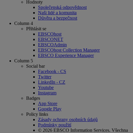
Hodnoty
Společenská odpovědnost
Naši lidé a komunita
Důvěra a bezpečnost
Column 4
Přihlásit se
EBSCOhost
EBSCONET
EBSCOAdmin
EBSCOhost Collection Manager
EBSCO Experience Manager
Column 5
Social bar
Facebook - CS
Twitter
LinkedIn - CZ
Youtube
Instagram
Badges
App Store
Google Play
Policy links
Zásady ochrany osobních údajů
Podmínky použití
© 2026 EBSCO Information Services. Všechna