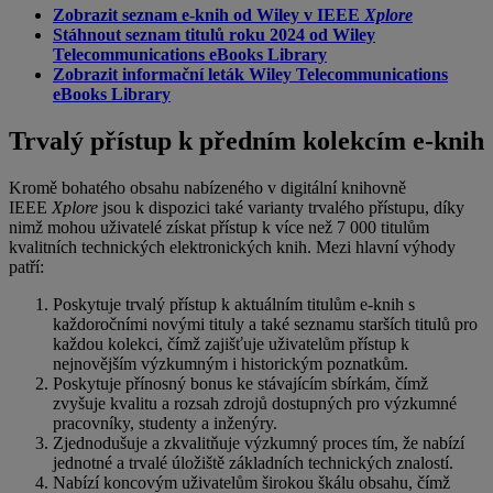
Zobrazit seznam e-knih od Wiley v IEEE
Xplore
Stáhnout seznam titulů roku 2024 od Wiley
Telecommunications eBooks Library
Zobrazit informační leták Wiley Telecommunications
eBooks Library
Trvalý přístup k předním kolekcím e-knih
Kromě bohatého obsahu nabízeného v digitální knihovně
IEEE
Xplore
jsou k dispozici také varianty trvalého přístupu, díky
nimž mohou uživatelé získat přístup k více než 7 000 titulům
kvalitních technických elektronických knih. Mezi hlavní výhody
patří:
Poskytuje trvalý přístup k aktuálním titulům e-knih s
každoročními novými tituly a také seznamu starších titulů pro
každou kolekci, čímž zajišťuje uživatelům přístup k
nejnovějším výzkumným i historickým poznatkům.
Poskytuje přínosný bonus ke stávajícím sbírkám, čímž
zvyšuje kvalitu a rozsah zdrojů dostupných pro výzkumné
pracovníky, studenty a inženýry.
Zjednodušuje a zkvalitňuje výzkumný proces tím, že nabízí
jednotné a trvalé úložiště základních technických znalostí.
Nabízí koncovým uživatelům širokou škálu obsahu, čímž