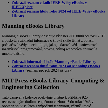
Zobrazit seznam e-knih IEEE-Wiley eBooks v
IEEE
Xplore
Zobrazit seznam titulů roku 2024 od IEEE-Wiley eBooks
Library
Manning eBooks Library
Manning eBooks Library obsahuje více než 400 titulů od roku 2015
a poskytuje základní informace o široké škále témat z oblasti
počítačové vědy a technologií, jako je datová věda, softwarové
inženýrství, programování, provoz, vývoj webových aplikací a
mnoho dalšího.
Zobrazit informační leták Manning eBooks Library
Zobrazit seznam titulů roku 2023 od Manning eBooks
Library
(seznam pro rok 2024 již brzy)
MIT Press eBooks Library-Computing &
Engineering Collection
Tato uznávaná kolekce poskytuje přístup k přibližně 925
recenzovaným titulům se zpětnou vazbou až do roku 1943 v
oborech souvisejících s výpočetní technikou, včetně umělé