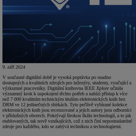
9. září 2024
V současné digitální době je vysoká poptávka po snadno
dostupných a kvalitních zdrojích pro inženýry, studenty, vyučující a
výzkumné pracovníky. Digitální knihovna IEEE
Xplore
učinila
významný krok k uspokojení těchto potřeb a nabízí přístup k více
než 7 000 kvalitním technickým titulům elektronických knih bez
DRM ve 12 jedinečných sbírkách. Tyto pečlivě vybírané kolekce
elektronických knih jsou recenzované a jejich autory jsou odborníci
v příslušných oborech. Pokrývají širokou škálu technologií, a to jak
etablovaných, tak nově vznikajících, což z nich činí nepostradatelné
zdroje pro každého, kdo se zabývá technikou a technologiemi.