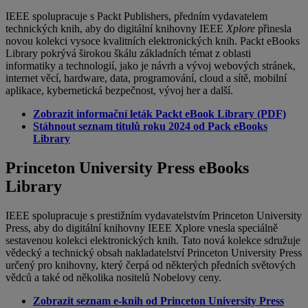
IEEE spolupracuje s Packt Publishers, předním vydavatelem
technických knih, aby do digitální knihovny IEEE
Xplore
přinesla
novou kolekci vysoce kvalitních elektronických knih. Packt eBooks
Library pokrývá širokou škálu základních témat z oblasti
informatiky a technologií, jako je návrh a vývoj webových stránek,
internet věcí, hardware, data, programování, cloud a sítě, mobilní
aplikace, kybernetická bezpečnost, vývoj her a další.
Zobrazit informační leták Packt eBook Library (PDF)
Stáhnout seznam titulů roku 2024 od Pack eBooks
Library
Princeton University Press eBooks
Library
IEEE spolupracuje s prestižním vydavatelstvím Princeton University
Press, aby do digitální knihovny IEEE Xplore vnesla speciálně
sestavenou kolekci elektronických knih. Tato nová kolekce sdružuje
vědecký a technický obsah nakladatelství Princeton University Press
určený pro knihovny, který čerpá od některých předních světových
vědců a také od několika nositelů Nobelovy ceny.
Zobrazit seznam e-knih od Princeton University Press