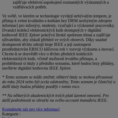
zajišťuje efektivní uspokojení rozmanitých výzkumných a
vzdělávacích potřeb.
Ve světě, ve kterém se technologie vyvíjejí nebývalým tempem, je
přístup k velmi kvalitním e-knihám bez DRM nezbytným zdrojem
informací pro inženýry, studenty, vyučující a výzkumné pracovníky.
Dvanáct kolekcí elektronických knih dostupných v digitální
knihovně IEEE
Xplore
pokrývá široké spektrum témat a zajišťuje
uživatelům, aby získali přehled ve svých oborech. Díky snadné
dostupnosti těchto zdrojů hraje IEEE a její zastoupení
prostřednictvím EBSCO klíčovou roli v rozvoji výzkumu a inovací.
Chcete-li se dozvědět více o těchto předních kolekcích
elektronických knih, včetně možností trvalého přístupu, a
prohlédnout si tituly z předního seznamu, které budou brzy přidány,
navštivte digitální knihovnu IEEE
Xplore.
* Tento seznam se může změnit; některé tituly se mohou přesunout
do roku 2024 nebo být zcela odstraněny. Tento seznam je částečný a
další tituly budou přidány později v tomto roce.
** Na některých akademických trzích platí územní omezení. Pro
další podrobnosti se obraťte na svého account manažera IEEE.
Kontaktujte nás pro více informací
Kategorie :