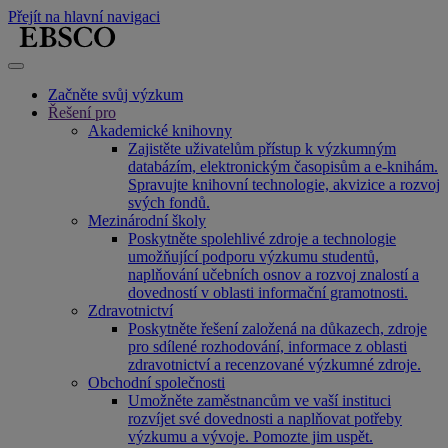
Přejít na hlavní navigaci
Začněte svůj výzkum
Řešení pro
Akademické knihovny
Zajistěte uživatelům přístup k výzkumným
databázím, elektronickým časopisům a e-knihám.
Spravujte knihovní technologie, akvizice a rozvoj
svých fondů.
Mezinárodní školy
Poskytněte spolehlivé zdroje a technologie
umožňující podporu výzkumu studentů,
naplňování učebních osnov a rozvoj znalostí a
dovedností v oblasti informační gramotnosti.
Zdravotnictví
Poskytněte řešení založená na důkazech, zdroje
pro sdílené rozhodování, informace z oblasti
zdravotnictví a recenzované výzkumné zdroje.
Obchodní společnosti
Umožněte zaměstnancům ve vaší instituci
rozvíjet své dovednosti a naplňovat potřeby
výzkumu a vývoje. Pomozte jim uspět.