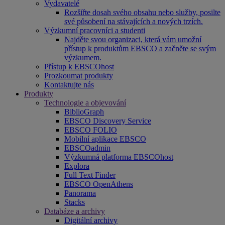
Vydavatelé
Rozšiřte dosah svého obsahu nebo služby, posilte
své působení na stávajících a nových trzích.
Výzkumní pracovníci a studenti
Najděte svou organizaci, která vám umožní
přístup k produktům EBSCO a začněte se svým
výzkumem.
Přístup k EBSCOhost
Prozkoumat produkty
Kontaktujte nás
Produkty
Technologie a objevování
BiblioGraph
EBSCO Discovery Service
EBSCO FOLIO
Mobilní aplikace EBSCO
EBSCOadmin
Výzkumná platforma EBSCOhost
Explora
Full Text Finder
EBSCO OpenAthens
Panorama
Stacks
Databáze a archivy
Digitální archivy