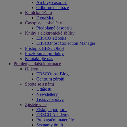
Archivy časopisů
Odborné databáze
Klinická řešení
DynaMed
Časopisy a e-balíčky
Předplatné časopisů
Knihy a elektronické sbírky
EBSCO eBooks
EBSCOhost Collection Manager
Přístup k EBSCOhost
Prozkoumat produkty
Kontaktujte nás
Přehledy a další informace
Objevujte
EBSCOpost Blog
Centrum zdrojů
Spojte se s námi
Události
Newslettery
Tiskové zprávy
Zjistěte více
Získejte podporu
EBSCO Academy
Propagační materiály
Seznamy titulů