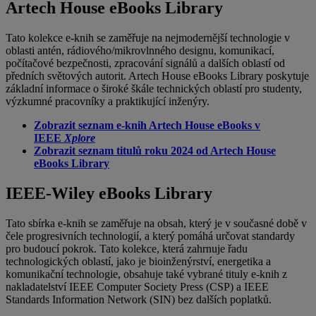
Artech House eBooks Library
Tato kolekce e-knih se zaměřuje na nejmodernější technologie v
oblasti antén, rádiového/mikrovlnného designu, komunikací,
počítačové bezpečnosti, zpracování signálů a dalších oblastí od
předních světových autorit. Artech House eBooks Library poskytuje
základní informace o široké škále technických oblastí pro studenty,
výzkumné pracovníky a praktikující inženýry.
Zobrazit seznam e-knih Artech House eBooks v
IEEE
Xplore
Zobrazit seznam titulů roku 2024 od Artech House
eBooks Library
IEEE-Wiley eBooks Library
Tato sbírka e-knih se zaměřuje na obsah, který je v současné době v
čele progresivních technologií, a který pomáhá určovat standardy
pro budoucí pokrok. Tato kolekce, která zahrnuje řadu
technologických oblastí, jako je bioinženýrství, energetika a
komunikační technologie, obsahuje také vybrané tituly e-knih z
nakladatelství IEEE Computer Society Press (CSP) a IEEE
Standards Information Network (SIN) bez dalších poplatků.