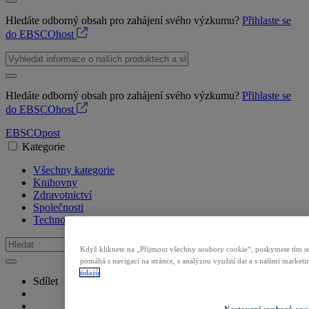
Hledáte odborný obsah pro zahájení svého výzkumu?
Přihlaste se
do EBSCOhost
Hledáte odborný obsah pro zahájení svého výzkumu?
Přihlaste se
do EBSCOhost
EBSCO
post
Kategorie
Všechny kategorie
Knihovny
Zdravotnictví
Společnosti
Technologie
Když kliknete na „Přijmout všechny soubory cookie“, poskytnete tím so
pomáhá s navigací na stránce, s analýzou využití dat a s našimi marke
údajů
Sdílet