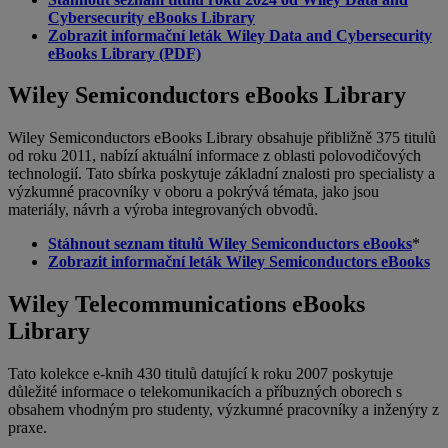
Cybersecurity eBooks Library
Zobrazit informační leták Wiley Data and Cybersecurity
eBooks Library (PDF)
Wiley Semiconductors eBooks Library
Wiley Semiconductors eBooks Library obsahuje přibližně 375 titulů
od roku 2011, nabízí aktuální informace z oblasti polovodičových
technologií. Tato sbírka poskytuje základní znalosti pro specialisty a
výzkumné pracovníky v oboru a pokrývá témata, jako jsou
materiály, návrh a výroba integrovaných obvodů.
Stáhnout seznam titulů Wiley Semiconductors eBooks
*
Zobrazit informační leták Wiley Semiconductors eBooks
Wiley Telecommunications eBooks
Library
Tato kolekce e-knih 430 titulů datující k roku 2007 poskytuje
důležité informace o telekomunikacích a příbuzných oborech s
obsahem vhodným pro studenty, výzkumné pracovníky a inženýry z
praxe.