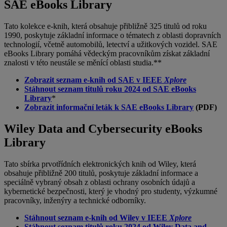
SAE eBooks Library
Tato kolekce e-knih, která obsahuje přibližně 325 titulů od roku
1990, poskytuje základní informace o tématech z oblasti dopravních
technologií, včetně automobilů, letectví a užitkových vozidel. SAE
eBooks Library pomáhá vědeckým pracovníkům získat základní
znalosti v této neustále se měnící oblasti studia.**
Zobrazit seznam e-knih od SAE v IEEE
Xplore
Stáhnout seznam titulů roku 2024 od SAE eBooks
Library
*
Zobrazit informační leták k SAE eBooks Library
(PDF)
Wiley Data and Cybersecurity eBooks
Library
Tato sbírka prvotřídních elektronických knih od Wiley, která
obsahuje přibližně 200 titulů, poskytuje základní informace a
speciálně vybraný obsah z oblasti ochrany osobních údajů a
kybernetické bezpečnosti, který je vhodný pro studenty, výzkumné
pracovníky, inženýry a technické odborníky.
Stáhnout seznam e-knih od Wiley v IEEE
Xplore
Stáhnout seznam titulů roku 2024 od Wiley Data and