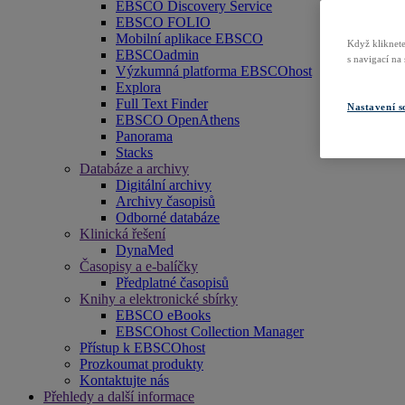
EBSCO Discovery Service
EBSCO FOLIO
Mobilní aplikace EBSCO
Když kliknete
EBSCOadmin
s navigací na
Výzkumná platforma EBSCOhost
Explora
Full Text Finder
Nastavení s
EBSCO OpenAthens
Panorama
Stacks
Databáze a archivy
Digitální archivy
Archivy časopisů
Odborné databáze
Klinická řešení
DynaMed
Časopisy a e-balíčky
Předplatné časopisů
Knihy a elektronické sbírky
EBSCO eBooks
EBSCOhost Collection Manager
Přístup k EBSCOhost
Prozkoumat produkty
Kontaktujte nás
Přehledy a další informace