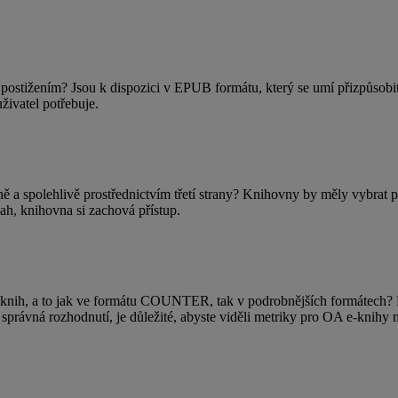
postižením? Jsou k dispozici v EPUB formátu, který se umí přizpůsobi
živatel potřebuje.
ě a spolehlivě prostřednictvím třetí strany? Knihovny by měly vybrat 
ah, knihovna si zachová přístup.
knih, a to jak ve formátu COUNTER, tak v podrobnějších formátech? Můž
právná rozhodnutí, je důležité, abyste viděli metriky pro OA e-knihy n