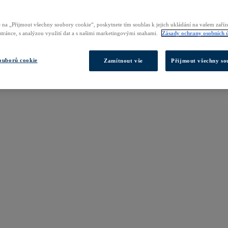
 na „Přijmout všechny soubory cookie“, poskytnete tím souhlas k jejich ukládání na vašem zaří
 stránce, s analýzou využití dat a s našimi marketingovými snahami.
Zásady ochrany osobních 
ouborů cookie
Zamítnout vše
Přijmout všechny so