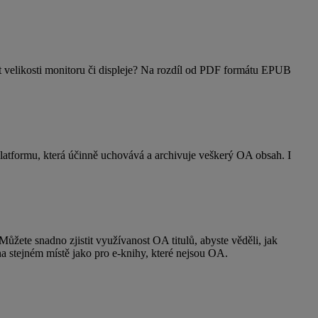
t velikosti monitoru či displeje? Na rozdíl od PDF formátu EPUB
platformu, která účinně uchovává a archivuje veškerý OA obsah. I
ete snadno zjistit využívanost OA titulů, abyste věděli, jak
a stejném místě jako pro e-knihy, které nejsou OA.