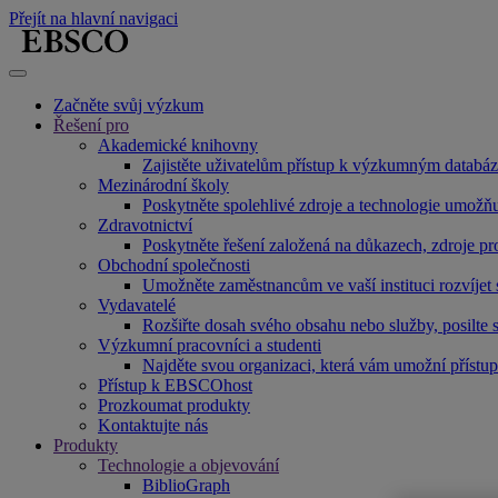
Přejít na hlavní navigaci
Začněte svůj výzkum
Řešení pro
Akademické knihovny
Zajistěte uživatelům přístup k výzkumným databáz
Mezinárodní školy
Poskytněte spolehlivé zdroje a technologie umožňu
Zdravotnictví
Poskytněte řešení založená na důkazech, zdroje pr
Obchodní společnosti
Umožněte zaměstnancům ve vaší instituci rozvíjet
Vydavatelé
Rozšiřte dosah svého obsahu nebo služby, posilte s
Výzkumní pracovníci a studenti
Najděte svou organizaci, která vám umožní přís
Přístup k EBSCOhost
Prozkoumat produkty
Kontaktujte nás
Produkty
Technologie a objevování
BiblioGraph