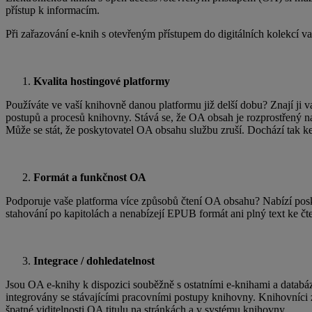
přístup k informacím.
Při zařazování e-knih s otevřeným přístupem do digitálních kolekcí va
Kvalita hostingové platformy
Používáte ve vaší knihovně danou platformu již delší dobu? Znají ji va
postupů a procesů knihovny. Stává se, že OA obsah je rozprostřený n
Může se stát, že poskytovatel OA obsahu službu zruší. Dochází tak ke
Formát a funkčnost OA
Podporuje vaše platforma více způsobů čtení OA obsahu? Nabízí posky
stahování po kapitolách a nenabízejí EPUB formát ani plný text ke čt
Integrace / dohledatelnost
Jsou OA e-knihy k dispozici souběžně s ostatními e-knihami a databáze
integrovány se stávajícími pracovními postupy knihovny. Knihovníci zt
špatné viditelnosti OA titulu na stránkách a v systému knihovny.