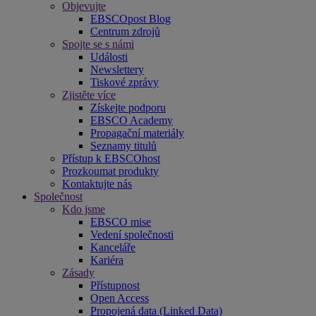
Objevujte
EBSCOpost Blog
Centrum zdrojů
Spojte se s námi
Události
Newslettery
Tiskové zprávy
Zjistěte více
Získejte podporu
EBSCO Academy
Propagační materiály
Seznamy titulů
Přístup k EBSCOhost
Prozkoumat produkty
Kontaktujte nás
Společnost
Kdo jsme
EBSCO mise
Vedení společnosti
Kanceláře
Kariéra
Zásady
Přístupnost
Open Access
Propojená data (Linked Data)