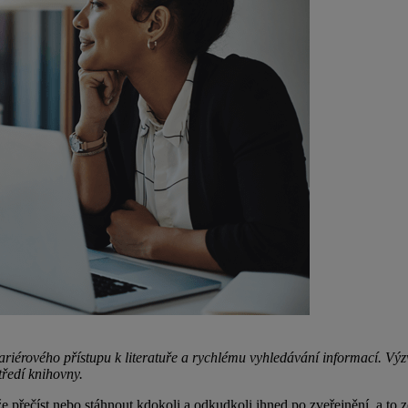
rového přístupu k literatuře a rychlému vyhledávání informací. Výzvou
tředí knihovny.
 přečíst nebo stáhnout kdokoli a odkudkoli ihned po zveřejnění, a to 