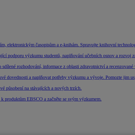
ím, elektronickým časopisům a e-knihám. Spravujte knihovní technologi
jící podporu výzkumu studentů, naplňování učebních osnov a rozvoj zna
o sdílené rozhodování, informace z oblasti zdravotnictví a recenzovan
 své dovednosti a naplňovat potřeby výzkumu a vývoje. Pomozte jim us
vé působení na stávajících a nových trzích.
tup k produktům EBSCO a začněte se svým výzkumem.