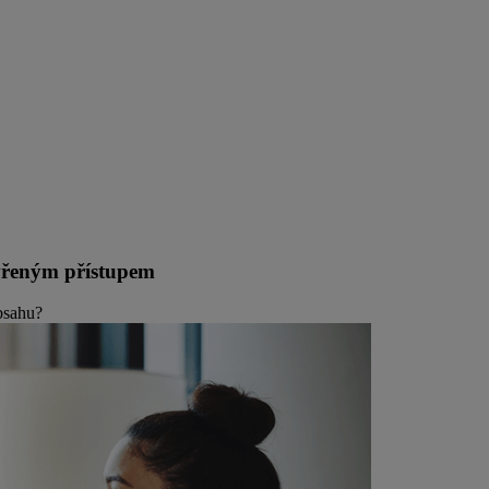
tevřeným přístupem
obsahu?