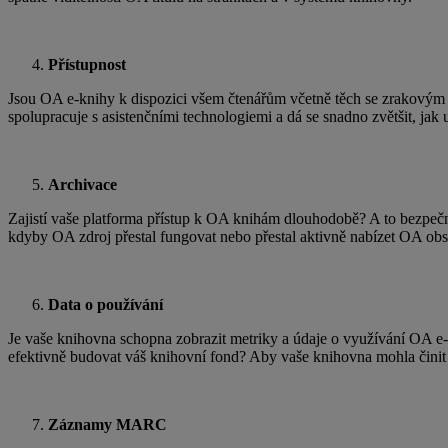
Přístupnost
Jsou OA e-knihy k dispozici všem čtenářům včetně těch se zrakovým 
spolupracuje s asistenčními technologiemi a dá se snadno zvětšit, jak u
Archivace
Zajistí vaše platforma přístup k OA knihám dlouhodobě? A to bezpečn
kdyby OA zdroj přestal fungovat nebo přestal aktivně nabízet OA obs
Data o používání
Je vaše knihovna schopna zobrazit metriky a údaje o využívání OA e-
efektivně budovat váš knihovní fond? Aby vaše knihovna mohla činit s
Záznamy MARC