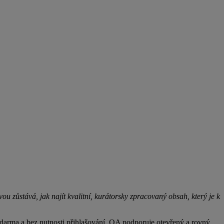
 zůstává, jak najít kvalitní, kurátorsky zpracovaný obsah, který je k
zdarma a bez nutnosti přihlašování. OA podporuje otevřený a rovný