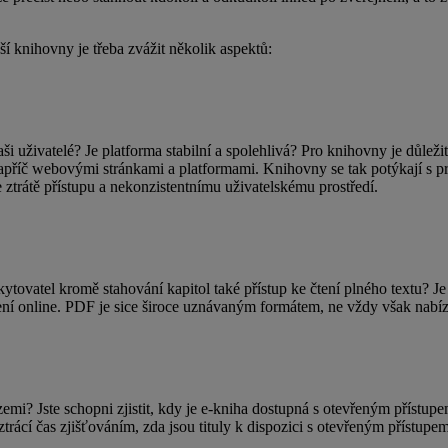
ší knihovny je třeba zvážit několik aspektů:
ši uživatelé? Je platforma stabilní a spolehlivá? Pro knihovny je důlež
apříč webovými stránkami a platformami. Knihovny se tak potýkají s pr
 ztrátě přístupu a nekonzistentnímu uživatelskému prostředí.
tovatel kromě stahování kapitol také přístup ke čtení plného textu? 
ení online. PDF je sice široce uznávaným formátem, ne vždy však nabíz
mi? Jste schopni zjistit, kdy je e-kniha dostupná s otevřeným přístupem
rácí čas zjišťováním, zda jsou tituly k dispozici s otevřeným přístupe