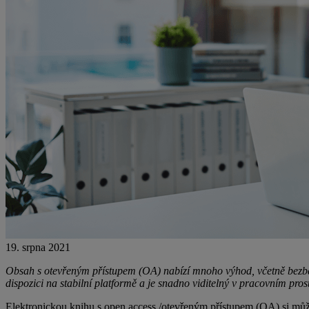
19. srpna 2021
Obsah s otevřeným přístupem (OA) nabízí mnoho výhod, včetně bezbarié
dispozici na stabilní platformě a je snadno viditelný v pracovním pros
Elektronickou knihu s open access /otevřeným přístupem (OA) si může