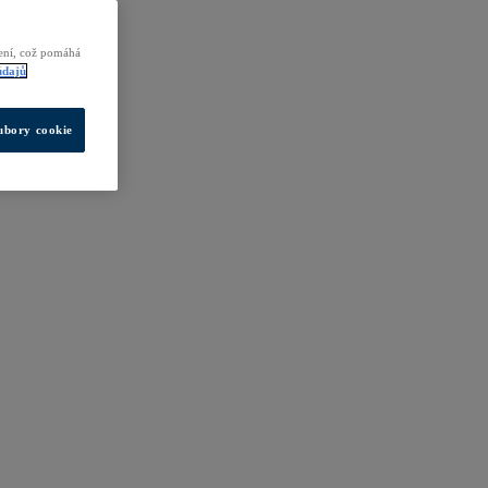
zení, což pomáhá
údajů
ubory cookie