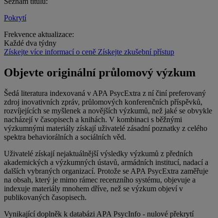
Seznam titulů:
Pokrytí
Frekvence aktualizace:
Každé dva týdny
Získejte více informací o ceně
Získejte zkušební přístup
Objevte originální průlomový výzkum
Šedá literatura indexovaná v APA PsycExtra z ní činí preferovaný
zdroj inovativních zpráv, průlomových konferenčních příspěvků,
rozvíjejících se myšlenek a novějších výzkumů, než jaké se obvykle
nacházejí v časopisech a knihách. V kombinaci s běžnými
výzkumnými materiály získají uživatelé zásadní poznatky z celého
spektra behaviorálních a sociálních věd.
Uživatelé získají nejaktuálnější výsledky výzkumů z předních
akademických a výzkumných ústavů, armádních institucí, nadací a
dalších vybraných organizací. Protože se APA PsycExtra zaměřuje
na obsah, který je mimo rámec recenzního systému, objevuje a
indexuje materiály mnohem dříve, než se výzkum objeví v
publikovaných časopisech.
Vynikající doplněk k databázi APA PsycInfo - nulové překrytí