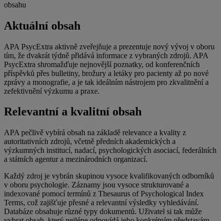
obsahu
Aktuální obsah
APA PsycExtra aktivně zveřejňuje a prezentuje nový vývoj v oboru
tím, že dvakrát týdně přidává informace z vybraných zdrojů.
APA
PsycExtra shromažďuje nejnovější poznatky, od konferenčních
příspěvků přes bulletiny, brožury a letáky pro pacienty až po nové
zprávy a monografie, a je tak ideálním nástrojem pro zkvalitnění a
zefektivnění výzkumu a praxe.
Relevantní a kvalitní obsah
APA pečlivě vybírá obsah na základě relevance a kvality z
autoritativních zdrojů, včetně předních akademických a
výzkumných institucí, nadací, psychologických asociací, federálních
a státních agentur a mezinárodních organizací.
Každý zdroj je vybrán skupinou vysoce kvalifikovaných odborníků
v oboru psychologie. Záznamy jsou vysoce strukturované a
indexované pomocí termínů z Thesaurus of Psychological Index
Terms, což zajišťuje přesné a relevantní výsledky vyhledávání.
Databáze obsahuje různé typy dokumentů. Uživatel si tak může
vybrat obsah, který nejlépe odpovídá jeho konkrétním představám.