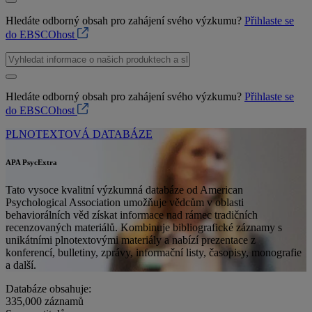
Hledáte odborný obsah pro zahájení svého výzkumu?
Přihlaste se
do EBSCOhost
Hledáte odborný obsah pro zahájení svého výzkumu?
Přihlaste se
do EBSCOhost
PLNOTEXTOVÁ DATABÁZE
APA PsycExtra
Tato vysoce kvalitní výzkumná databáze od American
Psychological Association umožňuje vědcům v oblasti
behaviorálních věd získat informace nad rámec tradičních
recenzovaných materiálů. Kombinuje bibliografické záznamy s
unikátními plnotextovými materiály a nabízí prezentace z
konferencí, bulletiny, zprávy, informační listy, časopisy, monografie
a další.
Databáze obsahuje:
335,000
záznamů