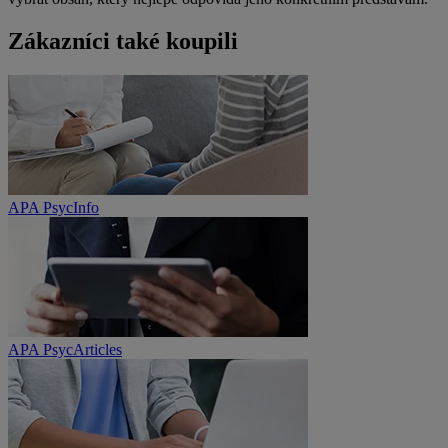
Zákazníci také koupili
APA PsycInfo
APA PsycArticles