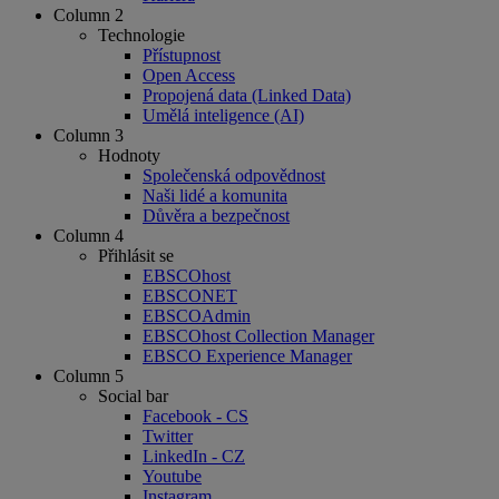
Column 2
Technologie
Přístupnost
Open Access
Propojená data (Linked Data)
Umělá inteligence (AI)
Column 3
Hodnoty
Společenská odpovědnost
Naši lidé a komunita
Důvěra a bezpečnost
Column 4
Přihlásit se
EBSCOhost
EBSCONET
EBSCOAdmin
EBSCOhost Collection Manager
EBSCO Experience Manager
Column 5
Social bar
Facebook - CS
Twitter
LinkedIn - CZ
Youtube
Instagram