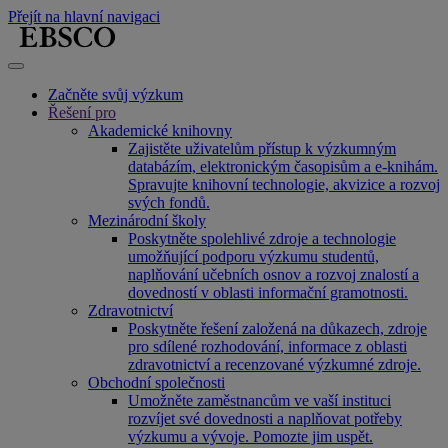
Přejít na hlavní navigaci
Začněte svůj výzkum
Řešení pro
Akademické knihovny
Zajistěte uživatelům přístup k výzkumným
databázím, elektronickým časopisům a e-knihám.
Spravujte knihovní technologie, akvizice a rozvoj
svých fondů.
Mezinárodní školy
Poskytněte spolehlivé zdroje a technologie
umožňující podporu výzkumu studentů,
naplňování učebních osnov a rozvoj znalostí a
dovedností v oblasti informační gramotnosti.
Zdravotnictví
Poskytněte řešení založená na důkazech, zdroje
pro sdílené rozhodování, informace z oblasti
zdravotnictví a recenzované výzkumné zdroje.
Obchodní společnosti
Umožněte zaměstnancům ve vaší instituci
rozvíjet své dovednosti a naplňovat potřeby
výzkumu a vývoje. Pomozte jim uspět.