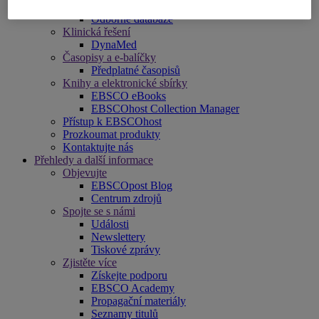
Archivy časopisů
Odborné databáze
Klinická řešení
DynaMed
Časopisy a e-balíčky
Předplatné časopisů
Knihy a elektronické sbírky
EBSCO eBooks
EBSCOhost Collection Manager
Přístup k EBSCOhost
Prozkoumat produkty
Kontaktujte nás
Přehledy a další informace
Objevujte
EBSCOpost Blog
Centrum zdrojů
Spojte se s námi
Události
Newslettery
Tiskové zprávy
Zjistěte více
Získejte podporu
EBSCO Academy
Propagační materiály
Seznamy titulů