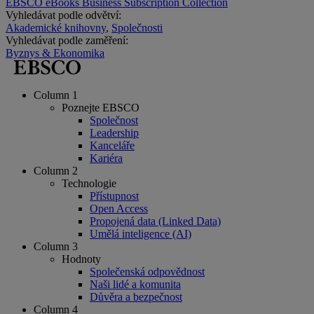
EBSCO eBooks Business Subscription Collection
Vyhledávat podle odvětví:
Akademické knihovny
,
Společnosti
Vyhledávat podle zaměření:
Byznys & Ekonomika
Column 1
Poznejte EBSCO
Společnost
Leadership
Kanceláře
Kariéra
Column 2
Technologie
Přístupnost
Open Access
Propojená data (Linked Data)
Umělá inteligence (AI)
Column 3
Hodnoty
Společenská odpovědnost
Naši lidé a komunita
Důvěra a bezpečnost
Column 4