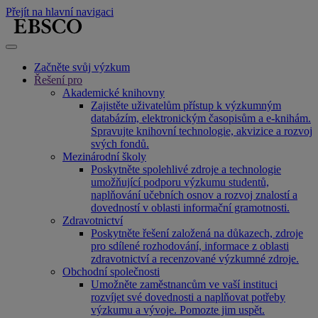
Přejít na hlavní navigaci
Začněte svůj výzkum
Řešení pro
Akademické knihovny
Zajistěte uživatelům přístup k výzkumným
databázím, elektronickým časopisům a e-knihám.
Spravujte knihovní technologie, akvizice a rozvoj
svých fondů.
Mezinárodní školy
Poskytněte spolehlivé zdroje a technologie
umožňující podporu výzkumu studentů,
naplňování učebních osnov a rozvoj znalostí a
dovedností v oblasti informační gramotnosti.
Zdravotnictví
Poskytněte řešení založená na důkazech, zdroje
pro sdílené rozhodování, informace z oblasti
zdravotnictví a recenzované výzkumné zdroje.
Obchodní společnosti
Umožněte zaměstnancům ve vaší instituci
rozvíjet své dovednosti a naplňovat potřeby
výzkumu a vývoje. Pomozte jim uspět.