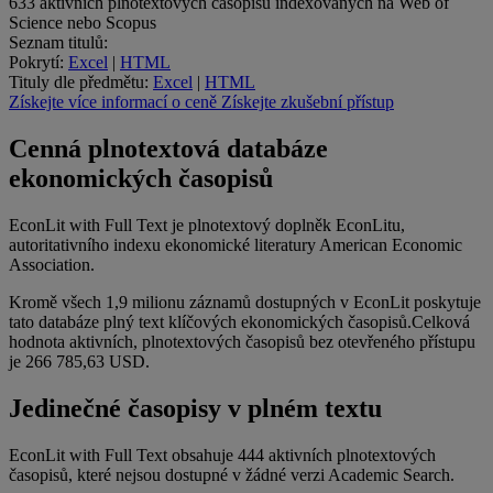
633
aktivních plnotextových časopisů indexovaných na Web of
Science nebo Scopus
Seznam titulů:
Pokrytí:
Excel
|
HTML
Tituly dle předmětu:
Excel
|
HTML
Získejte více informací o ceně
Získejte zkušební přístup
Cenná plnotextová databáze
ekonomických časopisů
EconLit with Full Text je plnotextový doplněk EconLitu,
autoritativního indexu ekonomické literatury American Economic
Association.
Kromě všech 1,9 milionu záznamů dostupných v EconLit poskytuje
tato databáze plný text klíčových ekonomických časopisů.Celková
hodnota aktivních, plnotextových časopisů bez otevřeného přístupu
je 266 785,63 USD.
Jedinečné časopisy v plném textu
EconLit with Full Text obsahuje 444 aktivních plnotextových
časopisů, které nejsou dostupné v žádné verzi Academic Search.