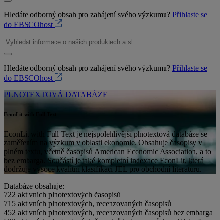
Hledáte odborný obsah pro zahájení svého výzkumu?
Přihlaste se
do EBSCOhost
Hledáte odborný obsah pro zahájení svého výzkumu?
Přihlaste se
do EBSCOhost
PLNOTEXTOVÁ DATABÁZE
EconLit with Full Text
EconLit with Full Text je nejspolehlivější plnotextová databáze se
zaměřením na výzkum v oblasti ekonomie. Obsahuje časopisy v
plném textu, včetně časopisů American Economic Association, a to
bez embarga. Součástí je také kompletní indexace EconLit, která
dodržuje vysoce kvalitní klasifikaci JEL pro obchodní literaturu.
Databáze obsahuje:
722
aktivních plnotextových časopisů
715
aktivních plnotextových, recenzovaných časopisů
452
aktivních plnotextových, recenzovaných časopisů bez embarga