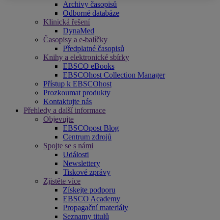
Archivy časopisů
Odborné databáze
Klinická řešení
DynaMed
Časopisy a e-balíčky
Předplatné časopisů
Knihy a elektronické sbírky
EBSCO eBooks
EBSCOhost Collection Manager
Přístup k EBSCOhost
Prozkoumat produkty
Kontaktujte nás
Přehledy a další informace
Objevujte
EBSCOpost Blog
Centrum zdrojů
Spojte se s námi
Události
Newslettery
Tiskové zprávy
Zjistěte více
Získejte podporu
EBSCO Academy
Propagační materiály
Seznamy titulů