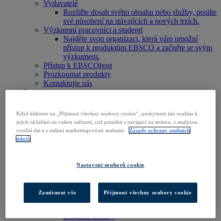
Vydavatelé
Rozšiřte dosah svého obsahu nebo služby, posilte
své působení na stávajících a nových trzích.
Výzkumní pracovníci a studenti
Najděte svou organizaci, která vám umožní
přístup k produktům EBSCO a začněte se svým
výzkumem.
Přístup k EBSCOhost
Prozkoumat produkty
Kontaktujte nás
Produkty
Technologie a objevování
BiblioGraph
Když kliknete na „Přijmout všechny soubory cookie“, poskytnete tím souhlas k
EBSCO Discovery Service
jejich ukládání na vašem zařízení, což pomáhá s navigací na stránce, s analýzou
EBSCO FOLIO
využití dat a s našimi marketingovými snahami.
Zásady ochrany osobních
Mobilní aplikace EBSCO
údajů
EBSCOadmin
Výzkumná platforma EBSCOhost
Explora
Nastavení souborů cookie
Full Text Finder
EBSCO OpenAthens
Panorama
Zamítnout vše
Přijmout všechny soubory cookie
Stacks
Databáze a archivy
Digitální archivy