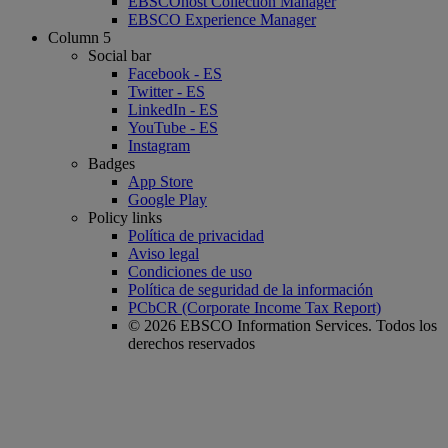
EBSCOhost Collection Manager
EBSCO Experience Manager
Column 5
Social bar
Facebook - ES
Twitter - ES
LinkedIn - ES
YouTube - ES
Instagram
Badges
App Store
Google Play
Policy links
Política de privacidad
Aviso legal
Condiciones de uso
Política de seguridad de la información
PCbCR (Corporate Income Tax Report)
© 2026 EBSCO Information Services. Todos los
derechos reservados