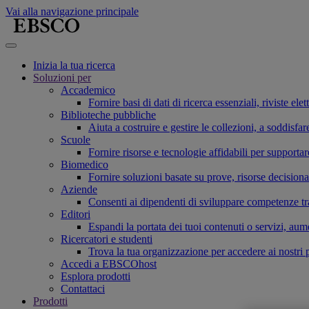
Vai alla navigazione principale
Inizia la tua ricerca
Soluzioni per
Accademico
Fornire basi di dati di ricerca essenziali, riviste el
Biblioteche pubbliche
Aiuta a costruire e gestire le collezioni, a soddis
Scuole
Fornire risorse e tecnologie affidabili per supporta
Biomedico
Fornire soluzioni basate su prove, risorse decisiona
Aziende
Consenti ai dipendenti di sviluppare competenze tras
Editori
Espandi la portata dei tuoi contenuti o servizi, aum
Ricercatori e studenti
Trova la tua organizzazione per accedere ai nostri pr
Accedi a EBSCOhost
Esplora prodotti
Contattaci
Prodotti