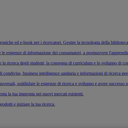
ettroniche ed e-book per i ricercatori. Gestire la tecnologia della bibliotec
fare le esigenze di informazione dei consumatori, a promuovere l'apprend
re la ricerca degli studenti, la consegna di curriculum e lo sviluppo di 
li condivise, business intelligence sanitaria e informazioni di ricerca pe
versali, soddisfare le esigenze di ricerca e sviluppo e avere successo s
enta la tua impronta nei nuovi mercati esistenti.
odotti e iniziare la tua ricerca.