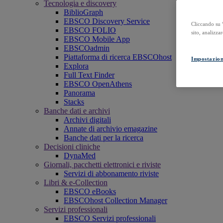
Tecnologia e discovery
BiblioGraph
EBSCO Discovery Service
Cliccando su “
EBSCO FOLIO
sito, analizzar
EBSCO Mobile App
EBSCOadmin
Piattaforma di ricerca EBSCOhost
Impostazion
Explora
Full Text Finder
EBSCO OpenAthens
Panorama
Stacks
Banche dati e archivi
Archivi digitali
Annate di archivio emagazine
Banche dati per la ricerca
Decisioni cliniche
DynaMed
Giornali, pacchetti elettronici e riviste
Servizi di abbonamento riviste
Libri & e-Collection
EBSCO eBooks
EBSCOhost Collection Manager
Servizi professionali
EBSCO Servizi professionali