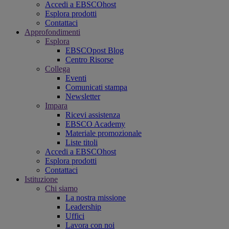
Accedi a EBSCOhost
Esplora prodotti
Contattaci
Approfondimenti
Esplora
EBSCOpost Blog
Centro Risorse
Collega
Eventi
Comunicati stampa
Newsletter
Impara
Ricevi assistenza
EBSCO Academy
Materiale promozionale
Liste titoli
Accedi a EBSCOhost
Esplora prodotti
Contattaci
Istituzione
Chi siamo
La nostra missione
Leadership
Uffici
Lavora con noi