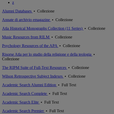
z
Alumni Databases
•
Collezione
Annate di archivio emagazine
•
Collezione
Atla Historical Monographs Collection (11 Series)
•
Collezione
Music Resources from RILM
•
Collezione
Psychology Resources of the APA
•
Collezione
Risorse Atla per lo studio della religione e della teologia
•
Collezione
The RIPM Suite of Full-Text Resources
•
Collezione
Wilson Retrospective Subject Indexes
•
Collezione
Academic Search Alumni Edition
•
Full Text
Academic Search Complete
•
Full Text
Academic Search Elite
•
Full Text
Academic Search Premier
•
Full Text