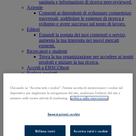
sanitaria e informazioni di ricerca peer-reviewed.
Aziende
Consenti ai dipendenti di sviluppare competenze
trasversali, soddisfare le esigenze di ricerca e
sviluppo e avere successo sul posto di lavoro.
Editori
Espandi la portata dei tuoi contenuti o servizi,
aumenta la tua impronta nei nuovi mercati
esistenti.
Ricercatori e studenti
Trova la tua organizzazione per accedere ai nostri
prodotti e iniziare la tua ricerca.
Accedi a EBSCOhost
Esplora prodotti
Contattaci
Prodotti
Cliccando su “Accetta tutti i cookie”, l'utente accetta di memorizzare i cookie sul
Tecnologia e discovery
dispositivo per migliorare la navigazione del sito, analizzare l'utilizzo del sito e
BiblioGraph
assistere nelle nostre attività di marketing.
politica sulla riservatezza
EBSCO Discovery Service
EBSCO FOLIO
EBSCO Mobile App
Impostazioni cookie
EBSCOadmin
Piattaforma di ricerca EBSCOhost
Explora
Rifiuta tutti
Accetta tutti i cookie
Full Text Finder