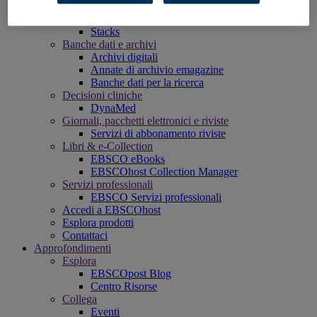
EBSCO OpenAthens
Panorama
Stacks
Banche dati e archivi
Archivi digitali
Annate di archivio emagazine
Banche dati per la ricerca
Decisioni cliniche
DynaMed
Giornali, pacchetti elettronici e riviste
Servizi di abbonamento riviste
Libri & e-Collection
EBSCO eBooks
EBSCOhost Collection Manager
Servizi professionali
EBSCO Servizi professionali
Accedi a EBSCOhost
Esplora prodotti
Contattaci
Approfondimenti
Esplora
EBSCOpost Blog
Centro Risorse
Collega
Eventi