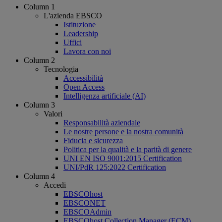
Column 1
L'azienda EBSCO
Istituzione
Leadership
Uffici
Lavora con noi
Column 2
Tecnologia
Accessibilità
Open Access
Intelligenza artificiale (AI)
Column 3
Valori
Responsabilità aziendale
Le nostre persone e la nostra comunità
Fiducia e sicurezza
Politica per la qualità e la parità di genere
UNI EN ISO 9001:2015 Certification
UNI/PdR 125:2022 Certification
Column 4
Accedi
EBSCOhost
EBSCONET
EBSCOAdmin
EBSCOhost Collection Manager (ECM)