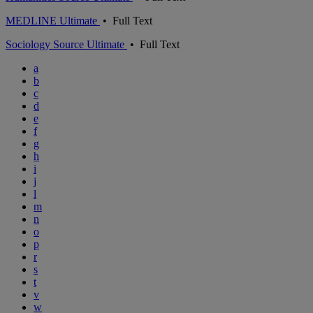
MEDLINE Ultimate
•
Full Text
Sociology Source Ultimate
•
Full Text
a
b
c
d
e
f
g
h
i
j
l
m
n
o
p
r
s
t
v
w